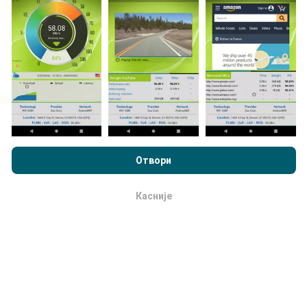
Podaci se prikupljaju od testova koje vrši korisnici
aplikacije nPerf. To su testovi koji se sprovode u
realnim uslovima, direktno na terenu. Ako želite da se
angažujete, sve što treba da uradite je da preuzmete
aplikaciju nPerf na smartphone uređaj.
što više
podataka postoji, to će biti sveobuhvatnije mape!
Pregledavajući nPerf.com, pristajete na naše
smernica
korišćenja privatnosti i kolačića
, kao i naš nPerf test
ugovor o
Отвори
licenciranju sa krajnjim korisnikom
.
Kako se izrađuju ispravke?
Касније
u redu
Mape pokrivenosti mreže automatski i sistemski
ažurirajusvakog sata. Mape brzinte se
ažuriraju
svakih 15 minuta
. Podaci se prikazuju za dve godine.
Posle dve godine najstariji podaci se uklanjaju sa
mapa jednom mesečno.