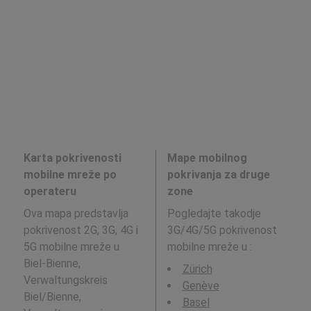
Karta pokrivenosti
Mape mobilnog
mobilne mreže po
pokrivanja za druge
operateru
zone
Ova mapa predstavlja
Pogledajte takodje
pokrivenost 2G, 3G, 4G i
3G/4G/5G pokrivenost
5G mobilne mreže u
mobilne mreže u
:
Biel-Bienne,
Zürich
Verwaltungskreis
Genève
Biel/Bienne,
Basel