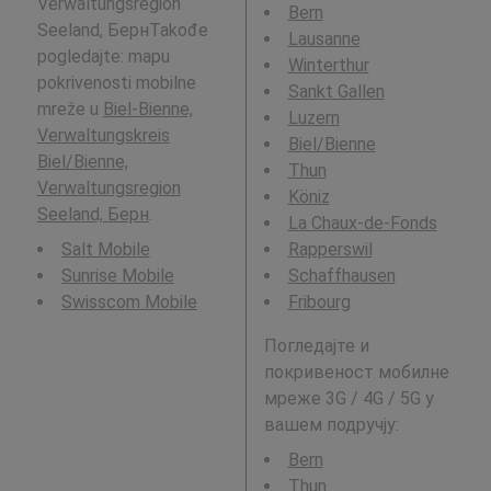
Verwaltungsregion
Bern
Seeland, БернTakođe
Lausanne
pogledajte: mapu
Winterthur
pokrivenosti mobilne
Sankt Gallen
mreže u
Biel-Bienne,
Luzern
Verwaltungskreis
Biel/Bienne
Biel/Bienne,
Thun
Verwaltungsregion
Köniz
Seeland, Берн
.
La Chaux-de-Fonds
Salt Mobile
Rapperswil
Sunrise Mobile
Schaffhausen
Swisscom Mobile
Fribourg
Погледајте и
покривеност мобилне
мреже 3G / 4G / 5G у
вашем подручју:
Bern
Thun