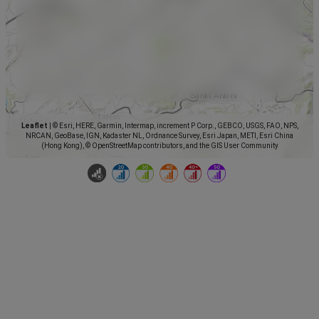
Leaflet
|
© Esri, HERE, Garmin, Intermap, increment P Corp., GEBCO, USGS, FAO, NPS,
NRCAN, GeoBase, IGN, Kadaster NL, Ordnance Survey, Esri Japan, METI, Esri China
(Hong Kong), © OpenStreetMap contributors, and the GIS User Community