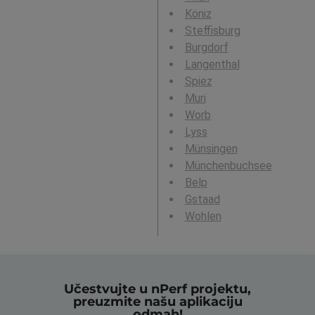
Köniz
Steffisburg
Burgdorf
Langenthal
Spiez
Muri
Worb
Lyss
Münsingen
Münchenbuchsee
Belp
Gstaad
Wohlen
Učestvujte u nPerf projektu,
preuzmite našu aplikaciju
odmah!