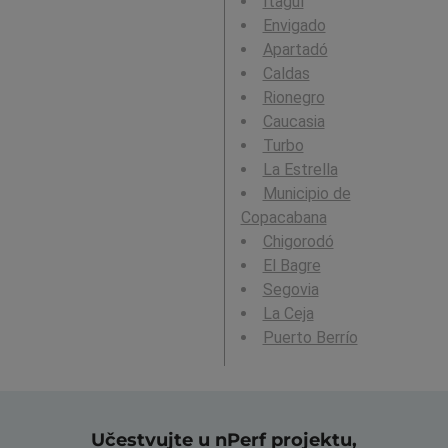
Itagüí
Envigado
Apartadó
Caldas
Rionegro
Caucasia
Turbo
La Estrella
Municipio de
Copacabana
Chigorodó
El Bagre
Segovia
La Ceja
Puerto Berrío
Učestvujte u nPerf projektu,