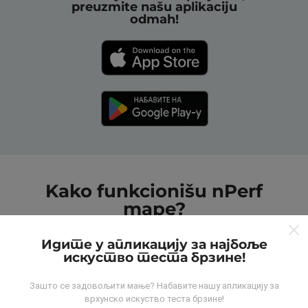
preuzmite našu aplikaciju
odmah!
Kako funkcionišu nPerf
mape?
Идите у апликацију за најбоље
искуство теста брзине!
Зашто се задовољити мање? Набавите нашу апликацију за
врхунско искуство теста брзине!
Odakle dolaze podaci?