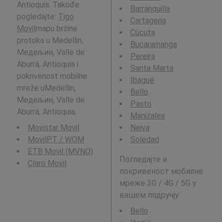
Antioquia. Takođe
Barranquilla
pogledajte:
Tigo
Cartagena
Movil
mapu brzine
Cúcuta
protoka u Medellin,
Bucaramanga
Медељин, Valle de
Pereira
Aburrá, Antioquia i
Santa Marta
pokrivenost mobilne
Ibagué
mreže uMedellin,
Bello
Медељин, Valle de
Pasto
Aburrá, Antioquia,
Manizales
Movistar Movil
Neiva
MovilPT / WOM
Soledad
ETB Movil (MVNO)
Погледајте и
Claro Movil
покривеност мобилне
мреже 3G / 4G / 5G у
вашем подручју:
Bello