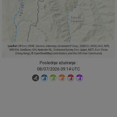
Leaflet
|
© Esri, HERE, Garmin, Intermap, increment P Corp., GEBCO, USGS, FAO, NPS,
NRCAN, GeoBase, IGN, Kadaster NL, Ordnance Survey, Esri Japan, METI, Esri China
(Hong Kong), © OpenStreetMap contributors, and the GIS User Community
Poslednje ažuriranje :
08/07/2026 09:14 UTC