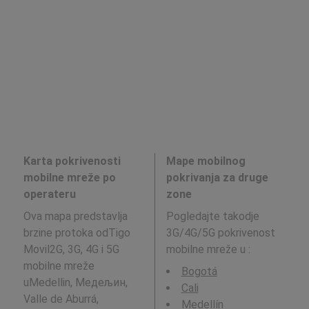
Karta pokrivenosti
Mape mobilnog
mobilne mreže po
pokrivanja za druge
operateru
zone
Ova mapa predstavlja
Pogledajte takodje
brzine protoka odTigo
3G/4G/5G pokrivenost
Movil2G, 3G, 4G i 5G
mobilne mreže u
:
mobilne mreže
Bogotá
uMedellin, Медељин,
Cali
Valle de Aburrá,
Medellín