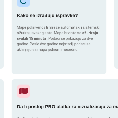
Kako se izrađuju ispravke?
Mape pokrivenosti mreže automatski i sistemski
ažurirajusvakog sata. Mape brzinte se
ažuriraju
svakih 15 minuta
. Podaci se prikazuju za dve
godine. Posle dve godine najstariji podaci se
uklanjaju sa mapa jednom mesečno.
Da li postoji PRO alatka za vizualizaciju za 