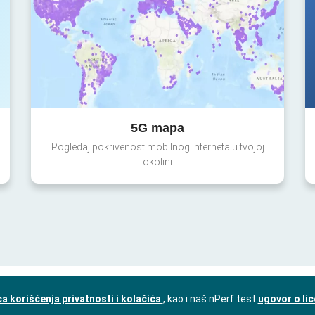
5G mapa
Pogledaj pokrivenost mobilnog interneta u tvojoj
okolini
a korišćenja privatnosti i kolačića
, kao i naš nPerf test
ugovor o li