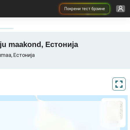
Покрени тест брзине
arju maakond, Естонија
jumaa, Естонија
ArcGIS