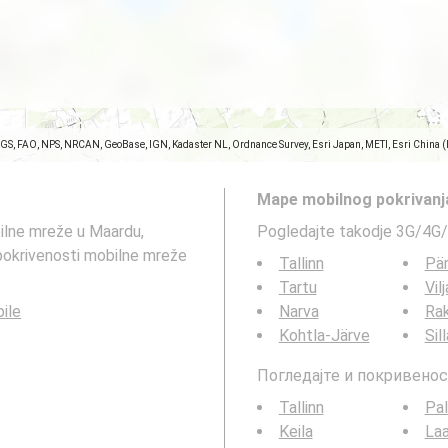
SGS, FAO, NPS, NRCAN, GeoBase, IGN, Kadaster NL, Ordnance Survey, Esri Japan, METI, Esri China 
Mape mobilnog pokrivanj
ilne mreže u Maardu,
Pogledajte takodje 3G/4G/
pokrivenosti mobilne mreže
Tallinn
Pä
Tartu
Vil
bile
Narva
Ra
Kohtla-Järve
Sil
Погледајте и покривенос
Tallinn
Pal
Keila
Laa