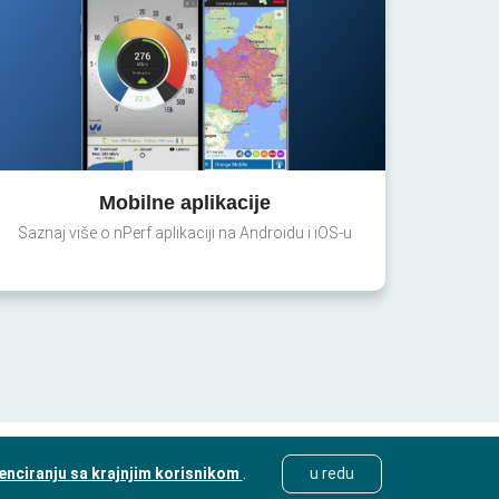
Mobilne aplikacije
Saznaj više o nPerf aplikaciji na Androidu i iOS-u
cenciranju sa krajnjim korisnikom
.
u redu