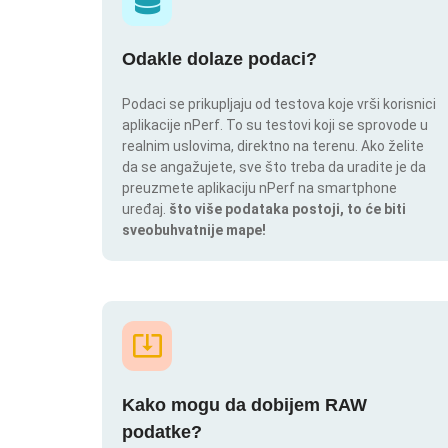
Odakle dolaze podaci?
Podaci se prikupljaju od testova koje vrši korisnici
aplikacije nPerf. To su testovi koji se sprovode u
realnim uslovima, direktno na terenu. Ako želite
da se angažujete, sve što treba da uradite je da
preuzmete aplikaciju nPerf na smartphone
uređaj.
što više podataka postoji, to će biti
sveobuhvatnije mape!
Kako mogu da dobijem RAW
podatke?