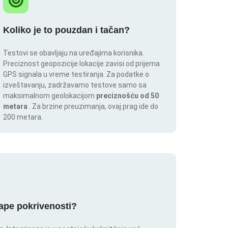
Koliko je to pouzdan i tačan?
Testovi se obavljaju na uređajima korisnika.
Preciznost geopozicije lokacije zavisi od prijema
GPS signala u vreme testiranja. Za podatke o
izveštavanju, zadržavamo testove samo sa
maksimalnom geolokacijom
preciznošću od 50
metara
. Za brzine preuzimanja, ovaj prag ide do
200 metara.
mape pokrivenosti?