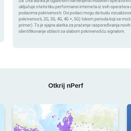
Da. Ova alatka je uglavnom namenjena mobilnim operatorima.
uključuje statistiku performansi interneta iz svih operatora u
podacima pokrivenosti. Ovi podaci mogu da budu vizualizovan
pokrivenosti, 2G, 3G, 4G, 4G +, 5G) tokom perioda koji se m
primer). To je sjajna alatka za praćenje raspoređivanja novi
identifikovanje oblasti sa slabom pokrivenošću signalom.
Otkrij nPerf