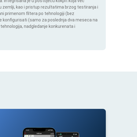
 Integrisana je u postojeću kokpit koja već
 zemlji, kao i pristup rezultatima brzog testiranja i
i primenom filtera po tehnologiji (bez
ože konfigurisati (samo za poslednja dva meseca na
h tehnologija, nadgledanje konkurenata i