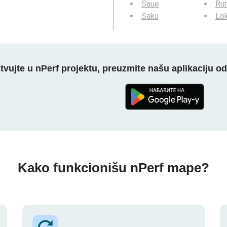
Saue
Ru
Saku
Lo
tvujte u nPerf projektu, preuzmite našu aplikaciju o
Kako funkcionišu nPerf mape?