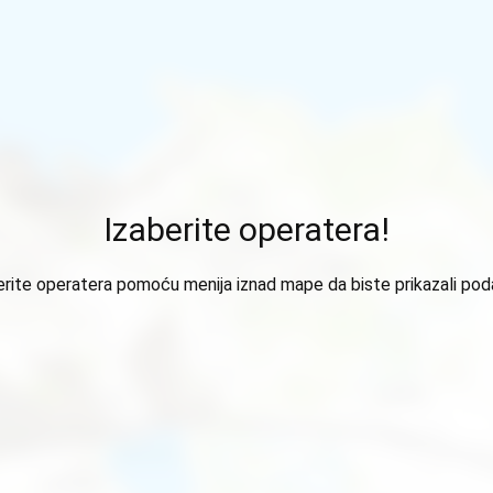
Izaberite operatera!
erite operatera pomoću menija iznad mape da biste prikazali pod