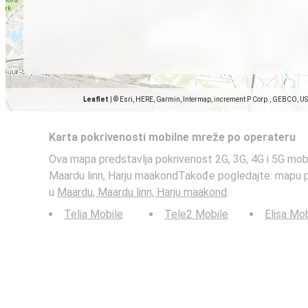
Leaflet
|
© Esri, HERE, Garmin, Intermap, increment P Corp., GEBCO, U
Karta pokrivenosti mobilne mreže po operateru
Ova mapa predstavlja pokrivenost 2G, 3G, 4G i 5G mob
Maardu linn, Harju maakondTakođe pogledajte: mapu 
u
Maardu, Maardu linn, Harju maakond
.
Telia Mobile
Tele2 Mobile
Elisa Mo