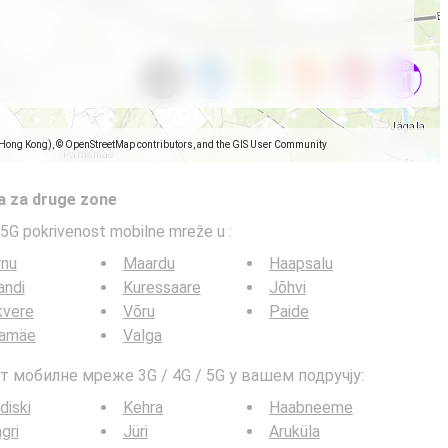
(Hong Kong), © OpenStreetMap contributors, and the GIS User Community
a za druge zone
5G pokrivenost mobilne mreže u
:
rnu
Maardu
Haapsalu
jandi
Kuressaare
Jõhvi
kvere
Võru
Paide
lamäe
Valga
т мобилне мреже 3G / 4G / 5G у вашем подручју:
diski
Kehra
Haabneeme
gri
Jüri
Aruküla