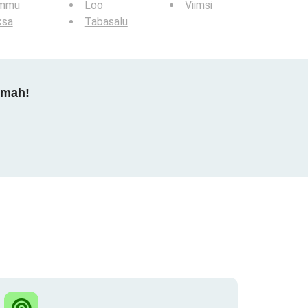
mmu
Loo
Viimsi
ksa
Tabasalu
dmah!