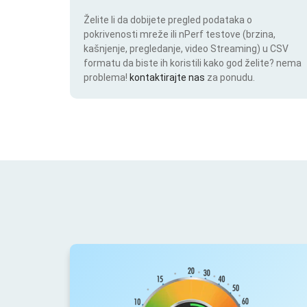
Želite li da dobijete pregled podataka o
pokrivenosti mreže ili nPerf testove (brzina,
kašnjenje, pregledanje, video Streaming) u CSV
formatu da biste ih koristili kako god želite? nema
problema!
kontaktirajte nas
za ponudu.