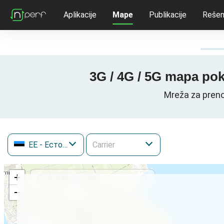
Aplikacije
Mape
Publikacije
Rešen
3G / 4G / 5G mapa pok
Mreža za preno
EE
- Естонија
+
−