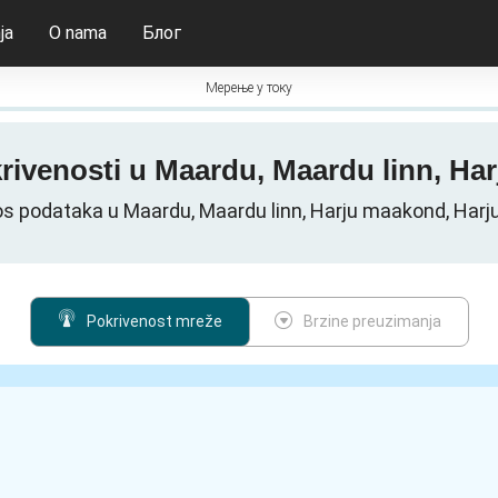
ja
O nama
Блог
Мерење у току
rivenosti u Maardu, Maardu linn, H
s podataka u Maardu, Maardu linn, Harju maakond, Har
Pokrivenost mreže
Brzine preuzimanja