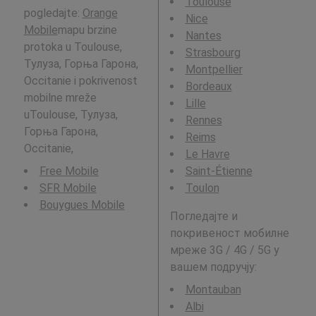
Toulouse
pogledajte:
Orange
Nice
Mobile
mapu brzine
Nantes
protoka u Toulouse,
Strasbourg
Тулуза, Горња Гарона,
Montpellier
Occitanie i pokrivenost
Bordeaux
mobilne mreže
Lille
uToulouse, Тулуза,
Rennes
Горња Гарона,
Reims
Occitanie,
Le Havre
Free Mobile
Saint-Étienne
SFR Mobile
Toulon
Bouygues Mobile
Погледајте и
покривеност мобилне
мреже 3G / 4G / 5G у
вашем подручју:
Montauban
Albi