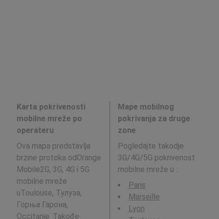
Karta pokrivenosti
Mape mobilnog
mobilne mreže po
pokrivanja za druge
operateru
zone
Ova mapa predstavlja
Pogledajte takodje
brzine protoka odOrange
3G/4G/5G pokrivenost
Mobile2G, 3G, 4G i 5G
mobilne mreže u
:
mobilne mreže
Paris
uToulouse, Тулуза,
Marseille
Горња Гарона,
Lyon
Occitanie. Takođe