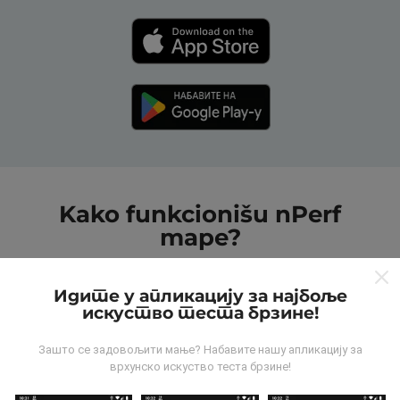
Kako funkcionišu nPerf
mape?
Идите у апликацију за најбоље
искуство теста брзине!
Зашто се задовољити мање? Набавите нашу апликацију за
Odakle dolaze podaci?
врхунско искуство теста брзине!