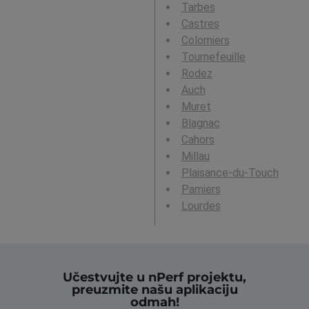
Tarbes
Castres
Colomiers
Tournefeuille
Rodez
Auch
Muret
Blagnac
Cahors
Millau
Plaisance-du-Touch
Pamiers
Lourdes
Učestvujte u nPerf projektu,
preuzmite našu aplikaciju
odmah!