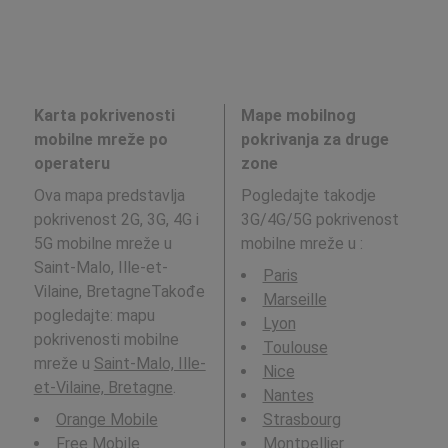
Karta pokrivenosti
Mape mobilnog
mobilne mreže po
pokrivanja za druge
operateru
zone
Ova mapa predstavlja
Pogledajte takodje
pokrivenost 2G, 3G, 4G i
3G/4G/5G pokrivenost
5G mobilne mreže u
mobilne mreže u
:
Saint-Malo, Ille-et-
Paris
Vilaine, BretagneTakođe
Marseille
pogledajte: mapu
Lyon
pokrivenosti mobilne
Toulouse
mreže u
Saint-Malo, Ille-
Nice
et-Vilaine, Bretagne
.
Nantes
Orange Mobile
Strasbourg
Free Mobile
Montpellier