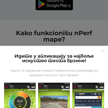
Kako funkcionišu nPerf
mape?
Идите у апликацију за најбоље
искуство теста брзине!
Зашто се задовољити мање? Набавите нашу апликацију за
Odakle dolaze podaci?
врхунско искуство теста брзине!
Podaci se prikupljaju od testova koje vrši korisnici
aplikacije nPerf. To su testovi koji se sprovode u
realnim uslovima, direktno na terenu. Ako želite da se
angažujete, sve što treba da uradite je da preuzmete
aplikaciju nPerf na smartphone uređaj.
što više