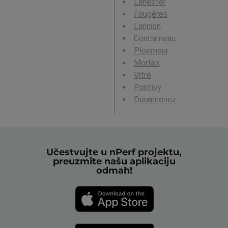
Lanester
Fougères
Lannion
Concarneau
Ploemeur
Morlaix
Vitré
Pontivy
Douarnenez
Učestvujte u nPerf projektu,
preuzmite našu aplikaciju
odmah!