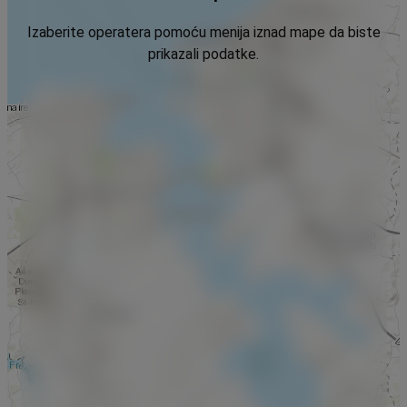
Izaberite operatera pomoću menija iznad mape da biste
prikazali podatke.