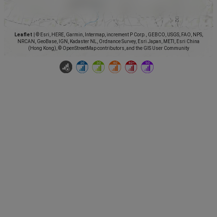
Leaflet
|
© Esri, HERE, Garmin, Intermap, increment P Corp., GEBCO, USGS, FAO, NPS,
NRCAN, GeoBase, IGN, Kadaster NL, Ordnance Survey, Esri Japan, METI, Esri China
(Hong Kong), © OpenStreetMap contributors, and the GIS User Community