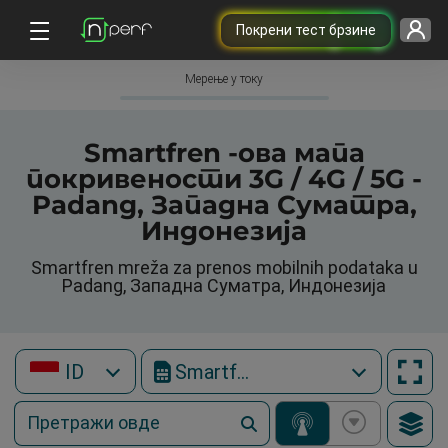
Покрени тест брзине
Мерење у току
Smartfren -ова мапа
покривености 3G / 4G / 5G -
Padang, Западна Суматра,
Индонезија
Smartfren mreža za prenos mobilnih podataka u
Padang, Западна Суматра, Индонезија
ID
Smartfren