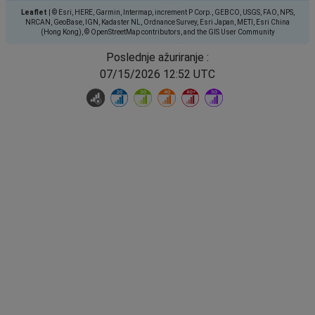
Leaflet
|
© Esri, HERE, Garmin, Intermap, increment P Corp., GEBCO, USGS, FAO, NPS,
NRCAN, GeoBase, IGN, Kadaster NL, Ordnance Survey, Esri Japan, METI, Esri China
(Hong Kong), © OpenStreetMap contributors, and the GIS User Community
Poslednje ažuriranje :
07/15/2026 12:52 UTC