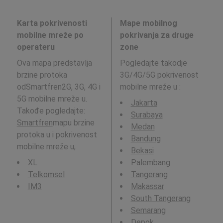
Karta pokrivenosti
Mape mobilnog
mobilne mreže po
pokrivanja za druge
operateru
zone
Ova mapa predstavlja
Pogledajte takodje
brzine protoka
3G/4G/5G pokrivenost
odSmartfren2G, 3G, 4G i
mobilne mreže u
:
5G mobilne mreže u.
Jakarta
Takođe pogledajte:
Surabaya
Smartfren
mapu brzine
Medan
protoka u i pokrivenost
Bandung
mobilne mreže u,
Bekasi
XL
Palembang
Telkomsel
Tangerang
IM3
Makassar
South Tangerang
Semarang
Depok