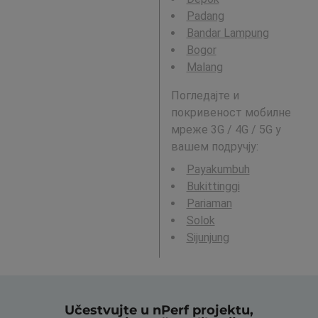
Padang
Bandar Lampung
Bogor
Malang
Погледајте и
покривеност мобилне
мреже 3G / 4G / 5G у
вашем подручју:
Payakumbuh
Bukittinggi
Pariaman
Solok
Sijunjung
Učestvujte u nPerf projektu,