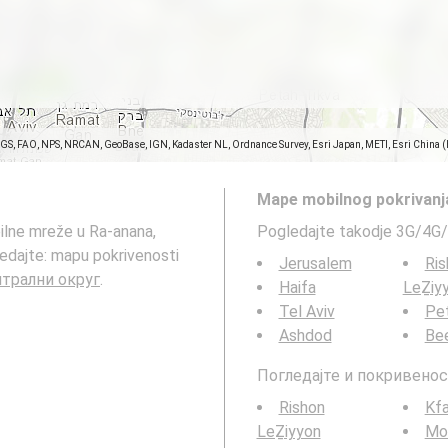
SGS, FAO, NPS, NRCAN, GeoBase, IGN, Kadaster NL, Ordnance Survey, Esri Japan, METI, Esri China 
Mape mobilnog pokrivanj
ilne mreže u Ra-anana,
Pogledajte takodje 3G/4G/
Jerusalem
Ris
רעננה, נפת פתח תקו, Централни округ
.
Haifa
LeẔiy
Tel Aviv
Pe
Ashdod
Be
Погледајте и покривенос
Rishon
Kfa
LeẔiyyon
Mod