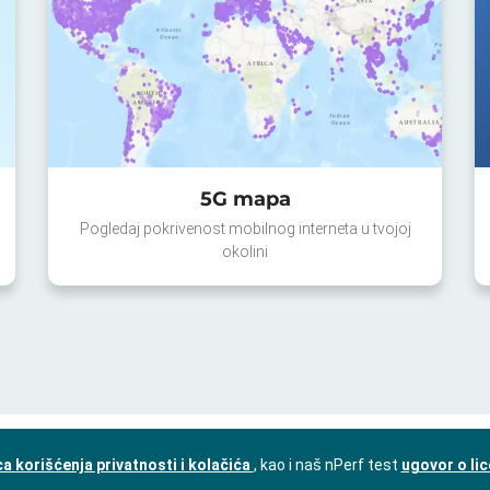
5G mapa
Pogledaj pokrivenost mobilnog interneta u tvojoj
okolini
a korišćenja privatnosti i kolačića
, kao i naš nPerf test
ugovor o li