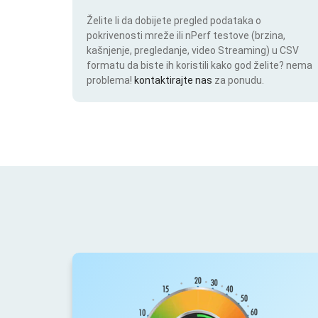
Želite li da dobijete pregled podataka o
pokrivenosti mreže ili nPerf testove (brzina,
kašnjenje, pregledanje, video Streaming) u CSV
formatu da biste ih koristili kako god želite? nema
problema!
kontaktirajte nas
za ponudu.