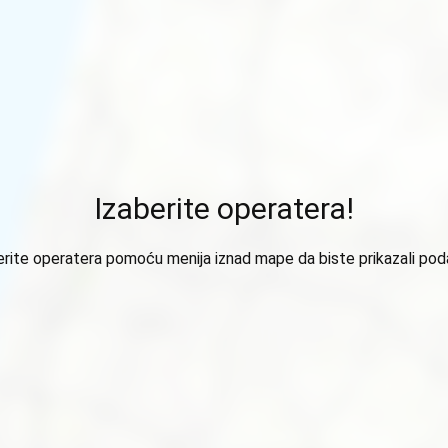
Izaberite operatera!
erite operatera pomoću menija iznad mape da biste prikazali pod