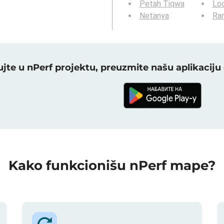
Petaẖ Tiqwa
Lo
Netanya
Ra
jte u nPerf projektu, preuzmite našu aplikacij
Kako funkcionišu nPerf mape?