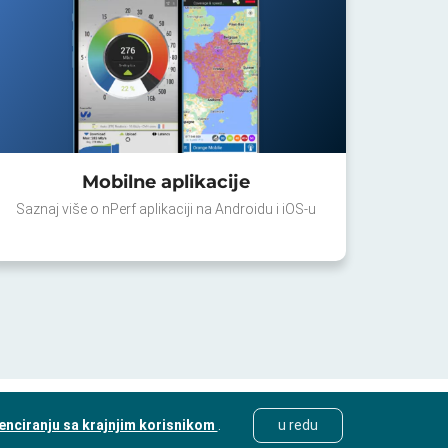
Mobilne aplikacije
Saznaj više o nPerf aplikaciji na Androidu i iOS-u
cenciranju sa krajnjim korisnikom
.
u redu