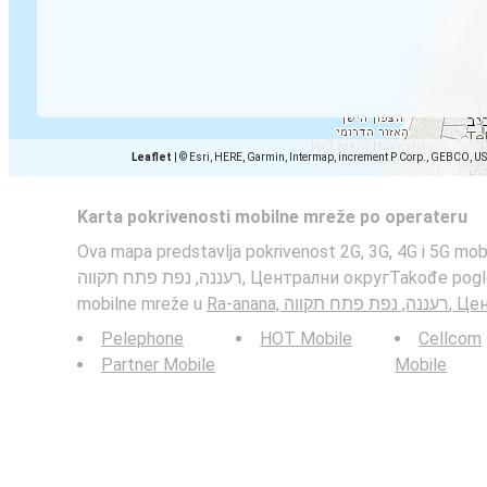
Leaflet
|
© Esri, HERE, Garmin, Intermap, increment P Corp., GEBCO, U
Karta pokrivenosti mobilne mreže po operateru
Ova mapa predstavlja pokrivenost 2G, 3G, 4G i 5G mob
רעננה, נפת פתח תקווה, Централни округTakođe pogledajte: mapu pokrivenosti
mobilne mreže u
Ra-anana, וה
Pelephone
HOT Mobile
Cellcom
Partner Mobile
Mobile