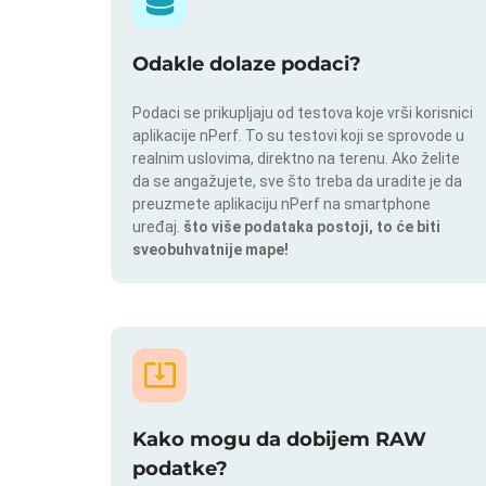
Odakle dolaze podaci?
Podaci se prikupljaju od testova koje vrši korisnici
aplikacije nPerf. To su testovi koji se sprovode u
realnim uslovima, direktno na terenu. Ako želite
da se angažujete, sve što treba da uradite je da
preuzmete aplikaciju nPerf na smartphone
uređaj.
što više podataka postoji, to će biti
sveobuhvatnije mape!
Kako mogu da dobijem RAW
podatke?