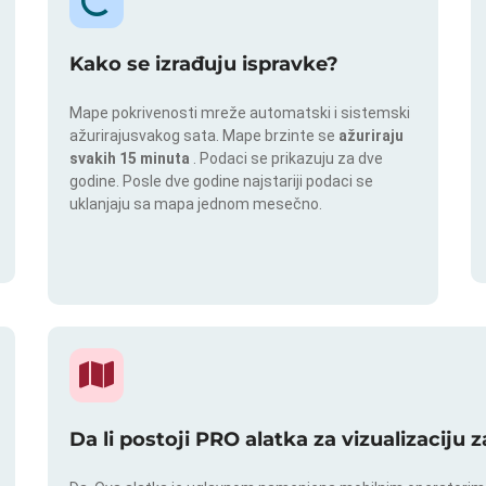
Kako se izrađuju ispravke?
Mape pokrivenosti mreže automatski i sistemski
ažurirajusvakog sata. Mape brzinte se
ažuriraju
svakih 15 minuta
. Podaci se prikazuju za dve
godine. Posle dve godine najstariji podaci se
uklanjaju sa mapa jednom mesečno.
Da li postoji PRO alatka za vizualizaciju