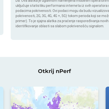
Da. Ova alatka je uglavnom namenjena mobilnim operatorima.
uključuje statistiku performansi interneta iz svih operatora u
podacima pokrivenosti. Ovi podaci mogu da budu vizualizovan
pokrivenosti, 2G, 3G, 4G, 4G +, 5G) tokom perioda koji se m
primer). To je sjajna alatka za praćenje raspoređivanja novi
identifikovanje oblasti sa slabom pokrivenošću signalom.
Otkrij nPerf