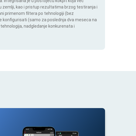
 Integrisana je u postojeću kokpit koja već
 zemlji, kao i pristup rezultatima brzog testiranja i
i primenom filtera po tehnologiji (bez
ože konfigurisati (samo za poslednja dva meseca na
h tehnologija, nadgledanje konkurenata i