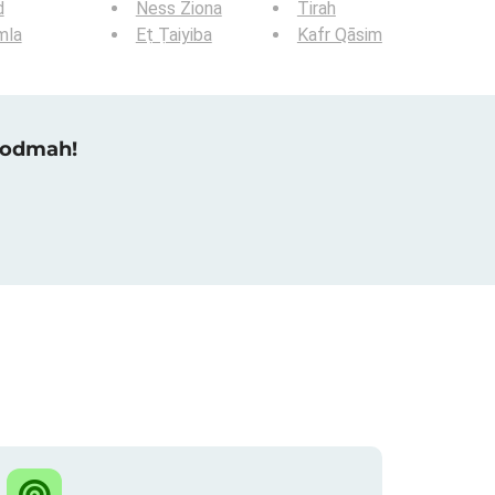
d
Ness Ziona
Tirah
mla
Eṭ Ṭaiyiba
Kafr Qāsim
u odmah!