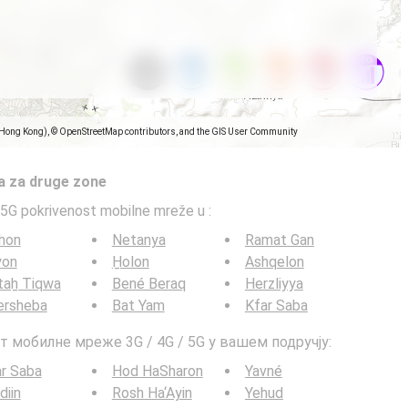
(Hong Kong), © OpenStreetMap contributors, and the GIS User Community
a za druge zone
5G pokrivenost mobilne mreže u
:
hon
Netanya
Ramat Gan
yon
H̱olon
Ashqelon
taẖ Tiqwa
Bené Beraq
Herzliyya
ersheba
Bat Yam
Kfar Saba
т мобилне мреже 3G / 4G / 5G у вашем подручју:
r Saba
Hod HaSharon
Yavné
iin
Rosh Ha‘Ayin
Yehud