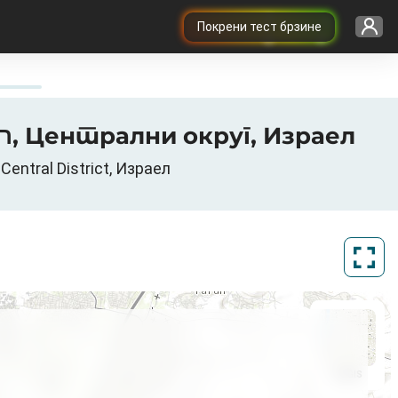
Покрени тест брзине
3G / 4G / 5G mapa pokrivenosti u Ra-anana, רעננה, נפת פתח תקווה, Централни округ, Израел
רעננה, נפת פת, Централни округ, Central District, Израел
ArcGIS