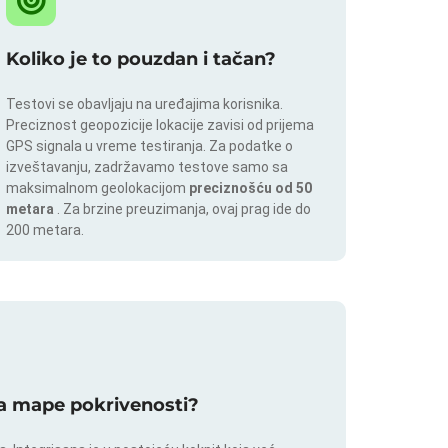
Koliko je to pouzdan i tačan?
Testovi se obavljaju na uređajima korisnika.
Preciznost geopozicije lokacije zavisi od prijema
GPS signala u vreme testiranja. Za podatke o
izveštavanju, zadržavamo testove samo sa
maksimalnom geolokacijom
preciznošću od 50
metara
. Za brzine preuzimanja, ovaj prag ide do
200 metara.
 za mape pokrivenosti?