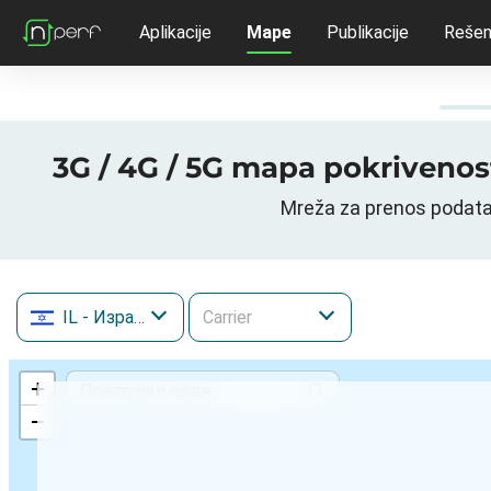
Aplikacije
Mape
Publikacije
Rešen
IL
- Израел
+
−