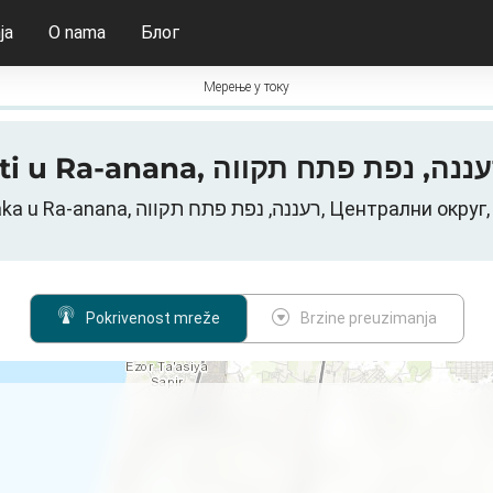
ja
O nama
Блог
Мерење у току
Mreža za prenos podataka u Ra-anana, ח תקווה
Pokrivenost mreže
Brzine preuzimanja