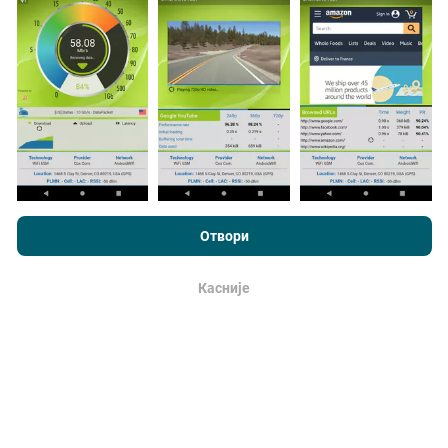
Podaci se prikupljaju od testova koje vrši korisnici
aplikacije nPerf. To su testovi koji se sprovode u
realnim uslovima, direktno na terenu. Ako želite da se
angažujete, sve što treba da uradite je da preuzmete
aplikaciju nPerf na smartphone uređaj.
što više
podataka postoji, to će biti sveobuhvatnije mape!
Pregledavajući nPerf.com, pristajete na naše
smernica
korišćenja privatnosti i kolačića
, kao i naš nPerf test
ugovor o
Отвори
licenciranju sa krajnjim korisnikom
.
Kako se izrađuju ispravke?
Касније
u redu
Mape pokrivenosti mreže automatski i sistemski
ažurirajusvakog sata. Mape brzinte se
ažuriraju
svakih 15 minuta
. Podaci se prikazuju za dve godine.
Posle dve godine najstariji podaci se uklanjaju sa
mapa jednom mesečno.