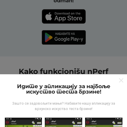
odmah!
Kako funkcionišu nPerf
mape?
Идите у апликацију за најбоље
искуство теста брзине!
Зашто се задовољити мање? Набавите нашу апликацију за
врхунско искуство теста брзине!
Odakle dolaze podaci?