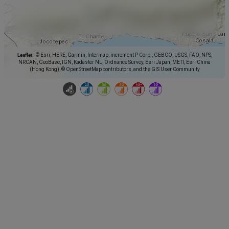
Leaflet
|
© Esri, HERE, Garmin, Intermap, increment P Corp., GEBCO, USGS, FAO, NPS,
NRCAN, GeoBase, IGN, Kadaster NL, Ordnance Survey, Esri Japan, METI, Esri China
(Hong Kong), © OpenStreetMap contributors, and the GIS User Community