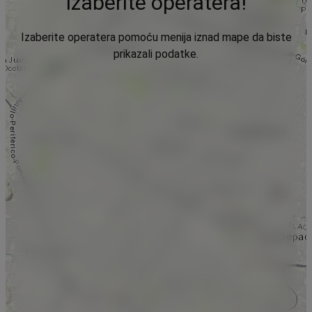
Izaberite operatera!
Izaberite operatera pomoću menija iznad mape da biste
prikazali podatke.