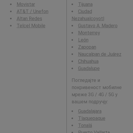
Movistar
Tijuana
AT&T / Unefon
Ciudad
Altan Redes
Nezahualcoyotl
Telcel Mobile
Gustavo A. Madero
Monterrey
León
Zapopan
Naucalpan de Juárez
Chihuahua
Guadalupe
Погледајте и
покривеност мобилне
мреже 3G / 4G / 5G у
вашем подручју:
Guadalajara
Tlaquepaque
Tonalá
Puerto Vallarta