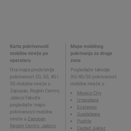
Karta pokrivenosti
Mape mobilnog
mobilne mreže po
pokrivanja za druge
operateru
zone
Ova mapa predstavlja
Pogledajte takodje
pokrivenost 2G, 3G, 4G i
3G/4G/5G pokrivenost
5G mobilne mreže u
mobilne mreže u
:
Zapopan, Región Centro,
Mexico City
JaliscoTakođe
Iztapalapa
pogledajte: mapu
Ecatepec
pokrivenosti mobilne
Guadalajara
mreže u
Zapopan,
Puebla
Región Centro, Jalisco
.
Ciudad Juárez