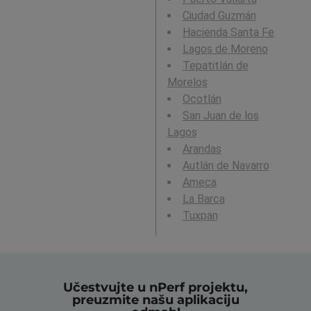
Ciudad Guzmán
Hacienda Santa Fe
Lagos de Moreno
Tepatitlán de
Morelos
Ocotlán
San Juan de los
Lagos
Arandas
Autlán de Navarro
Ameca
La Barca
Tuxpan
Učestvujte u nPerf projektu,
preuzmite našu aplikaciju