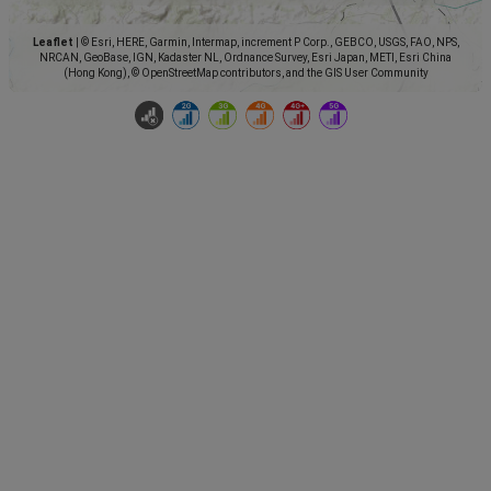
Leaflet
|
© Esri, HERE, Garmin, Intermap, increment P Corp., GEBCO, USGS, FAO, NPS,
NRCAN, GeoBase, IGN, Kadaster NL, Ordnance Survey, Esri Japan, METI, Esri China
(Hong Kong), © OpenStreetMap contributors, and the GIS User Community