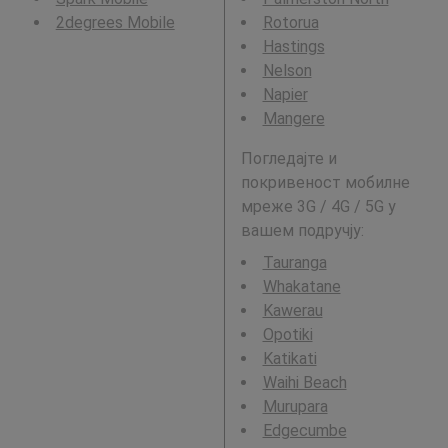
2degrees Mobile
Rotorua
Hastings
Nelson
Napier
Mangere
Погледајте и
покривеност мобилне
мреже 3G / 4G / 5G у
вашем подручју:
Tauranga
Whakatane
Kawerau
Opotiki
Katikati
Waihi Beach
Murupara
Edgecumbe