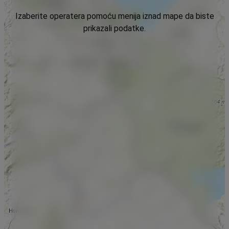
Izaberite operatera pomoću menija iznad mape da biste
prikazali podatke.