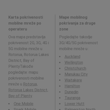
Karta pokrivenosti
Mape mobilnog
mobilne mreže po
pokrivanja za druge
operateru
zone
Ova mapa predstavlja
Pogledajte takodje
pokrivenost 2G, 3G, 4G i
3G/4G/5G pokrivenost
5G mobilne mreže u
mobilne mreže u
:
Rotorua, Rotorua Lakes
Auckland
District, Bay of
Wellington
PlentyTakođe
Christchurch
pogledajte: mapu
Manukau City
pokrivenosti mobilne
Waitakere
mreže u
Rotorua,
Hamilton
Rotorua Lakes District,
Dunedin
Bay of Plenty
.
Tauranga
One Mobile
Lower Hutt
Spark Mobile
Palmerston North