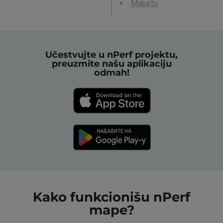
Maketu
Učestvujte u nPerf projektu,
preuzmite našu aplikaciju
odmah!
Kako funkcionišu nPerf
mape?