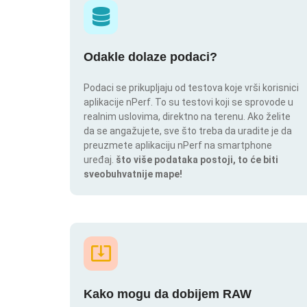
Odakle dolaze podaci?
Podaci se prikupljaju od testova koje vrši korisnici
aplikacije nPerf. To su testovi koji se sprovode u
realnim uslovima, direktno na terenu. Ako želite
da se angažujete, sve što treba da uradite je da
preuzmete aplikaciju nPerf na smartphone
uređaj.
što više podataka postoji, to će biti
sveobuhvatnije mape!
Kako mogu da dobijem RAW