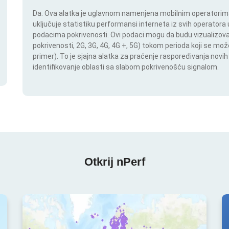
Da. Ova alatka je uglavnom namenjena mobilnim operatorima.
uključuje statistiku performansi interneta iz svih operatora u
podacima pokrivenosti. Ovi podaci mogu da budu vizualizovan
pokrivenosti, 2G, 3G, 4G, 4G +, 5G) tokom perioda koji se m
primer). To je sjajna alatka za praćenje raspoređivanja novi
identifikovanje oblasti sa slabom pokrivenošću signalom.
Otkrij nPerf