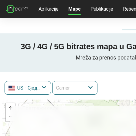
Aplikacije
Mape
Publikacije
Rešen
3G / 4G / 5G bitrates mapa u 
Mreža za prenos podatak
US
- Сједињене Државе
+
−