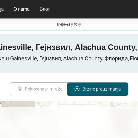
ja
O nama
Блог
Мерење у току
Gainesville, Гејнзвил, Alachua Cou
a u Gainesville, Гејнзвил, Alachua County, Флорида, F
Pokrivenost mreže
Brzine preuzimanja