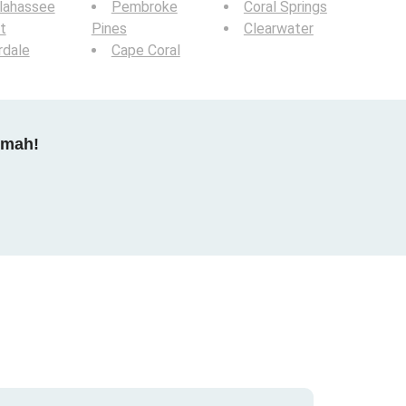
lahassee
Pembroke
Coral Springs
t
Pines
Clearwater
rdale
Cape Coral
dmah!