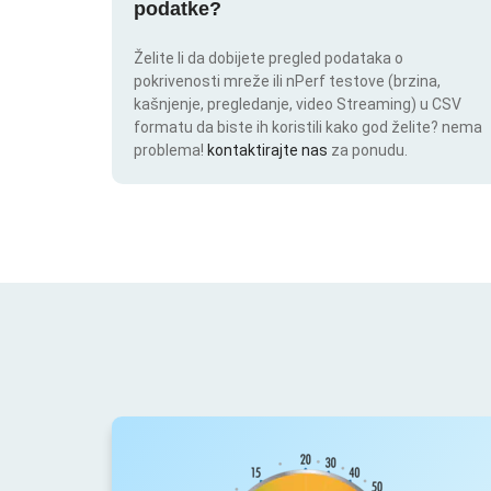
podatke?
Želite li da dobijete pregled podataka o
pokrivenosti mreže ili nPerf testove (brzina,
kašnjenje, pregledanje, video Streaming) u CSV
formatu da biste ih koristili kako god želite? nema
problema!
kontaktirajte nas
za ponudu.