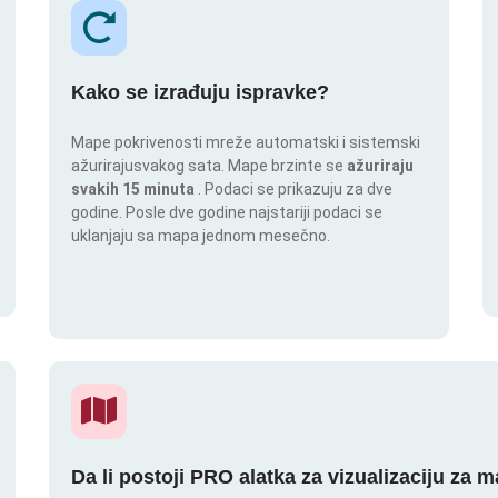
Kako se izrađuju ispravke?
Mape pokrivenosti mreže automatski i sistemski
ažurirajusvakog sata. Mape brzinte se
ažuriraju
svakih 15 minuta
. Podaci se prikazuju za dve
godine. Posle dve godine najstariji podaci se
uklanjaju sa mapa jednom mesečno.
Da li postoji PRO alatka za vizualizaciju za 