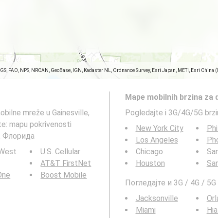
SGS, FAO, NPS, NRCAN, GeoBase, IGN, Kadaster NL, Ordnance Survey, Esri Japan, METI, Esri China 
Mape mobilnih brzina za 
obilne mreže u Gainesville,
Pogledajte i 3G/4G/5G brz
e: mapu pokrivenosti
New York City
Phi
y, Флорида
Los Angeles
Ph
 West
U.S. Cellular
Chicago
San
AT&T FirstNet
Houston
Sa
 One
Boost Mobile
Погледајте и 3G / 4G / 5
Jacksonville
Orl
Miami
Hia