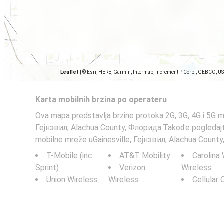
Leaflet
|
© Esri, HERE, Garmin, Intermap, increment P Corp., GEBCO, U
Karta mobilnih brzina po operateru
Ova mapa predstavlja brzine protoka 2G, 3G, 4G i 5G m
Гејнзвил, Alachua County, Флорида.Takođe pogledajt
mobilne mreže uGainesville, Гејнзвил, Alachua Count
T-Mobile (inc.
AT&T Mobility
Carolina
Sprint)
Verizon
Wireless
Union Wireless
Wireless
Cellular