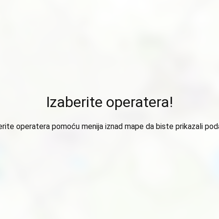
Izaberite operatera!
erite operatera pomoću menija iznad mape da biste prikazali pod