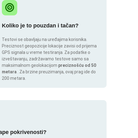
Koliko je to pouzdan i tačan?
Testovi se obavljaju na uređajima korisnika.
Preciznost geopozicije lokacije zavisi od prijema
GPS signala u vreme testiranja. Za podatke o
izveštavanju, zadržavamo testove samo sa
maksimalnom geolokacijom
preciznošću od 50
metara
. Za brzine preuzimanja, ovaj prag ide do
200 metara.
mape pokrivenosti?