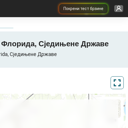
Покрени тест брзине
nty, Флорида, Сједињене Државе
lorida, Сједињене Државе
ArcGIS