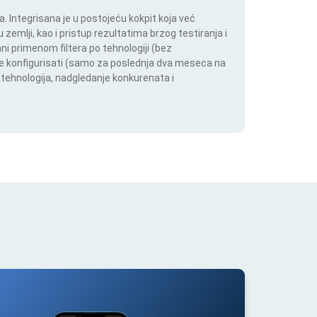
 Integrisana je u postojeću kokpit koja već
 zemlji, kao i pristup rezultatima brzog testiranja i
i primenom filtera po tehnologiji (bez
ože konfigurisati (samo za poslednja dva meseca na
h tehnologija, nadgledanje konkurenata i