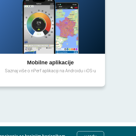
Mobilne aplikacije
Saznaj više o nPerf aplikaciji na Androidu i iOS-u