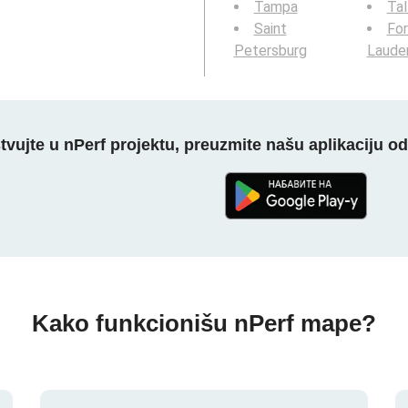
Tampa
Tal
Saint
For
Petersburg
Laude
tvujte u nPerf projektu, preuzmite našu aplikaciju o
Kako funkcionišu nPerf mape?