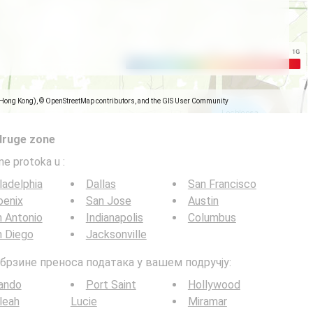
(Hong Kong), © OpenStreetMap contributors, and the GIS User Community
druge zone
ine protoka u
:
ladelphia
Dallas
San Francisco
oenix
San Jose
Austin
 Antonio
Indianapolis
Columbus
n Diego
Jacksonville
G брзине преноса података у вашем подручју:
ando
Port Saint
Hollywood
leah
Lucie
Miramar