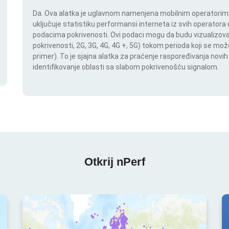
Da. Ova alatka je uglavnom namenjena mobilnim operatorima.
uključuje statistiku performansi interneta iz svih operatora u
podacima pokrivenosti. Ovi podaci mogu da budu vizualizovan
pokrivenosti, 2G, 3G, 4G, 4G +, 5G) tokom perioda koji se m
primer). To je sjajna alatka za praćenje raspoređivanja novi
identifikovanje oblasti sa slabom pokrivenošću signalom.
Otkrij nPerf