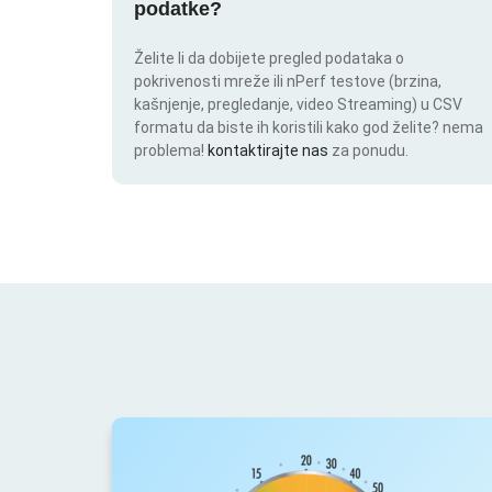
podatke?
Želite li da dobijete pregled podataka o
pokrivenosti mreže ili nPerf testove (brzina,
kašnjenje, pregledanje, video Streaming) u CSV
formatu da biste ih koristili kako god želite? nema
problema!
kontaktirajte nas
za ponudu.