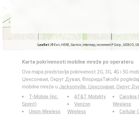
Leaflet
|
© Esri, HERE, Garmin, Intermap, increment P Corp., GEBCO, U
Karta pokrivenosti mobilne mreže po operateru
Ova mapa predstavlja pokrivenost 2G, 3G, 4G i 5G mob
Џексонвил, Округ Дувал, ФлоридаTakođe pogledajt
mobilne mreže u
Jacksonville, Џексонвил, Округ Д
T-Mobile (inc.
AT&T Mobility
Carolina
Sprint)
Verizon
Wireless
Union Wireless
Wireless
Cellular