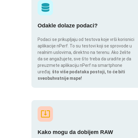
Odakle dolaze podaci?
Podaci se prikupljaju od testova koje vrši korisnici
aplikacije nPerf. To su testovi koji se sprovode u
realnim uslovima, direktno na terenu. Ako želite
da se angažujete, sve što treba da uradite je da
preuzmete aplikaciju nPerf na smartphone
uređaj.
što više podataka postoji, to će biti
sveobuhvatnije mape!
Kako mogu da dobijem RAW