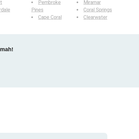
t
Pembroke
Miramar
rdale
Pines
Coral Springs
Cape Coral
Clearwater
dmah!