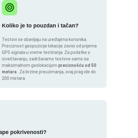
Koliko je to pouzdan i tačan?
Testovi se obavljaju na uređajima korisnika.
Preciznost geopozicije lokacije zavisi od prijema
GPS signala u vreme testiranja. Za podatke o
izveštavanju, zadržavamo testove samo sa
maksimalnom geolokacijom
preciznošću od 50
metara
. Za brzine preuzimanja, ovaj prag ide do
200 metara.
mape pokrivenosti?