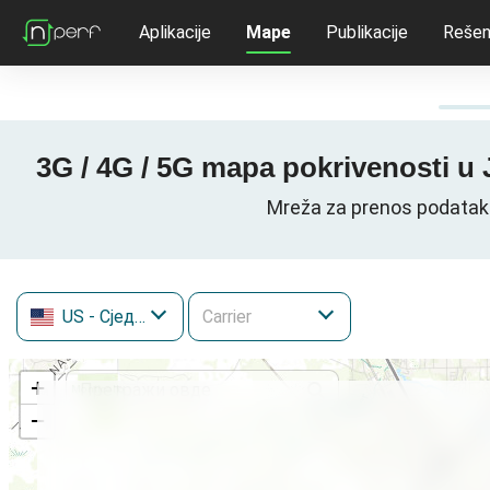
Aplikacije
Mape
Publikacije
Rešen
3G / 4G / 5G mapa pokrivenosti 
Mreža za prenos podatak
US
- Сједињене Државе
+
−