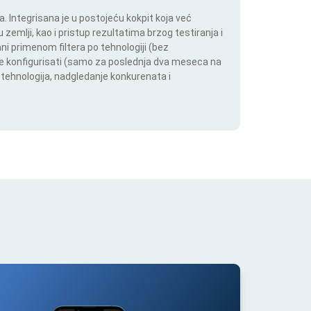
 Integrisana je u postojeću kokpit koja već
 zemlji, kao i pristup rezultatima brzog testiranja i
i primenom filtera po tehnologiji (bez
ože konfigurisati (samo za poslednja dva meseca na
h tehnologija, nadgledanje konkurenata i