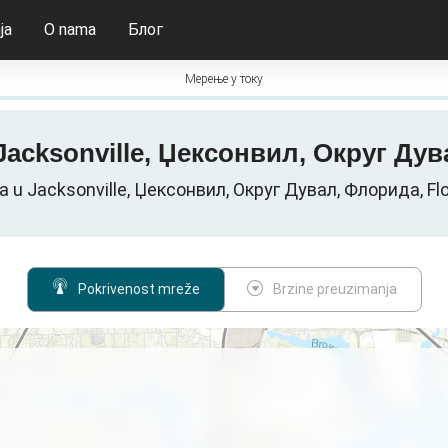
ja
O nama
Блог
Мерење у току
u Jacksonville, Џексонвил, Округ 
a u Jacksonville, Џексонвил, Округ Дувал, Флорида, F
Pokrivenost mreže
Brzine preuzimanja