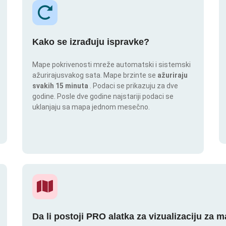
Kako se izrađuju ispravke?
Mape pokrivenosti mreže automatski i sistemski
ažurirajusvakog sata. Mape brzinte se
ažuriraju
svakih 15 minuta
. Podaci se prikazuju za dve
godine. Posle dve godine najstariji podaci se
uklanjaju sa mapa jednom mesečno.
Da li postoji PRO alatka za vizualizaciju za 