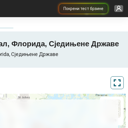
Покрени тест брзине
Дувал, Флорида, Сједињене Државе
lorida, Сједињене Државе
ArcGIS