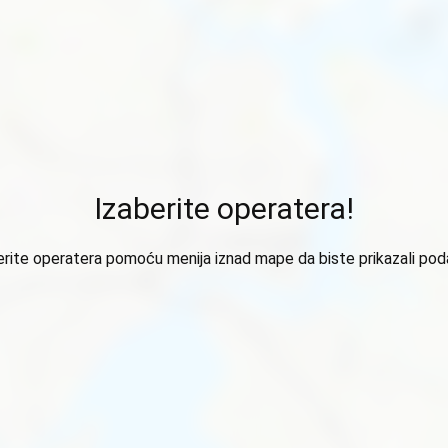
Izaberite operatera!
erite operatera pomoću menija iznad mape da biste prikazali pod