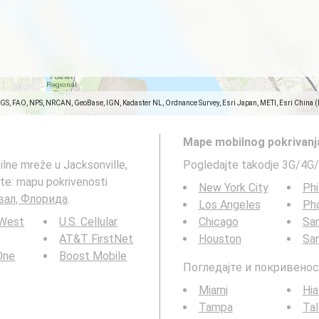
SGS, FAO, NPS, NRCAN, GeoBase, IGN, Kadaster NL, Ordnance Survey, Esri Japan, METI, Esri China 
Mape mobilnog pokrivanj
ilne mreže u Jacksonville,
Pogledajte takodje 3G/4G/
e: mapu pokrivenosti
New York City
Phi
увал, Флорида
.
Los Angeles
Ph
 West
U.S. Cellular
Chicago
San
AT&T FirstNet
Houston
Sa
 One
Boost Mobile
Погледајте и покривенос
Miami
Hia
Tampa
Tal