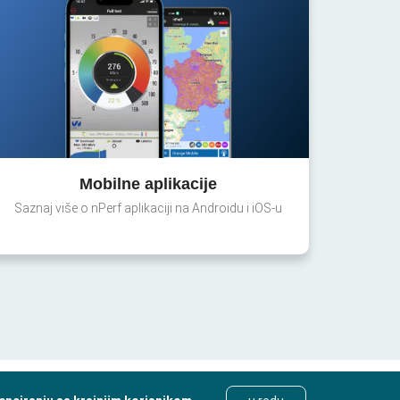
Mobilne aplikacije
Saznaj više o nPerf aplikaciji na Androidu i iOS-u