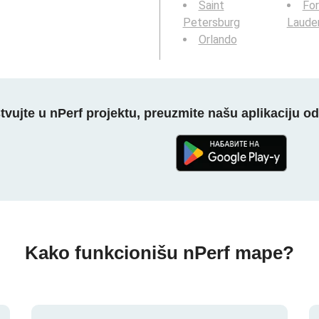
Saint
For
Petersburg
Laude
Orlando
tvujte u nPerf projektu, preuzmite našu aplikaciju o
Kako funkcionišu nPerf mape?