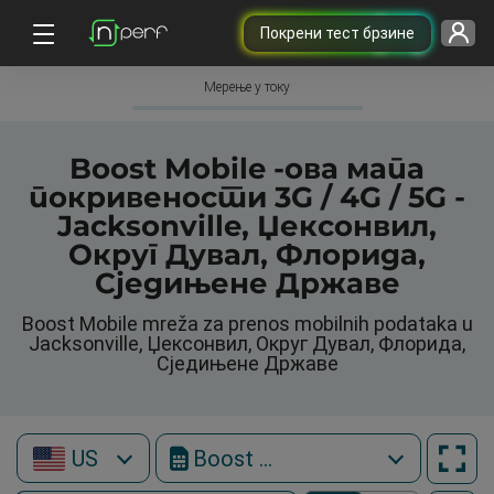
Покрени тест брзине
Мерење у току
Boost Mobile -ова мапа
покривености 3G / 4G / 5G -
Jacksonville, Џексонвил,
Округ Дувал, Флорида,
Сједињене Државе
Boost Mobile mreža za prenos mobilnih podataka u
Jacksonville, Џексонвил, Округ Дувал, Флорида,
Сједињене Државе
US
Boost Mobile