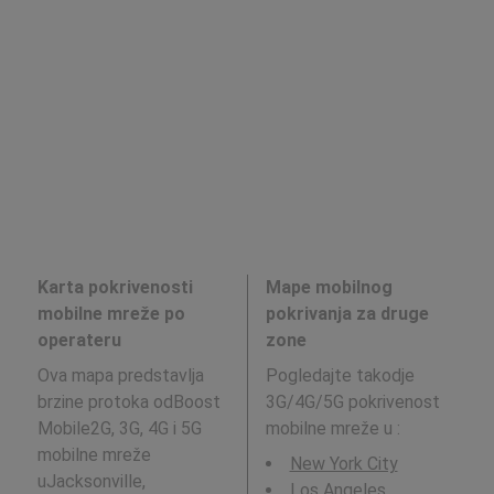
Karta pokrivenosti
Mape mobilnog
mobilne mreže po
pokrivanja za druge
operateru
zone
Ova mapa predstavlja
Pogledajte takodje
brzine protoka odBoost
3G/4G/5G pokrivenost
Mobile2G, 3G, 4G i 5G
mobilne mreže u
:
mobilne mreže
New York City
uJacksonville,
Los Angeles