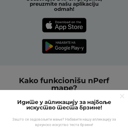
preuzmite našu aplikaciju
odmah!
Kako funkcionišu nPerf
mape?
Идите у апликацију за најбоље
искуство теста брзине!
Зашто се задовољити мање? Набавите нашу апликацију за
врхунско искуство теста брзине!