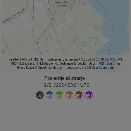
Leaflet
|
© Esri, HERE, Garmin, Intermap, increment P Corp., GEBCO, USGS, FAO, NPS,
NRCAN, GeoBase, IGN, Kadaster NL, Ordnance Survey, Esri Japan, METI, Esri China
(Hong Kong), © OpenStreetMap contributors, and the GIS User Community
Poslednje ažuriranje :
12/01/2024 03:31 UTC