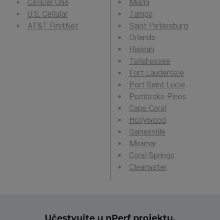
Cellular One
Miami
U.S. Cellular
Tampa
AT&T FirstNet
Saint Petersburg
Orlando
Hialeah
Tallahassee
Fort Lauderdale
Port Saint Lucie
Pembroke Pines
Cape Coral
Hollywood
Gainesville
Miramar
Coral Springs
Clearwater
Učestvujte u nPerf projektu,