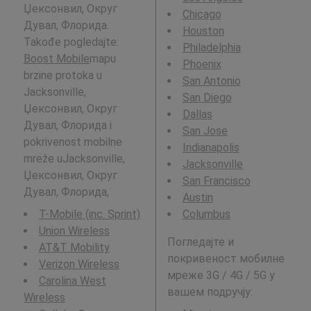
Џексонвил, Округ
Chicago
Дувал, Флорида.
Houston
Takođe pogledajte:
Philadelphia
Boost Mobile
mapu
Phoenix
brzine protoka u
San Antonio
Jacksonville,
San Diego
Џексонвил, Округ
Dallas
Дувал, Флорида i
San Jose
pokrivenost mobilne
Indianapolis
mreže uJacksonville,
Jacksonville
Џексонвил, Округ
San Francisco
Дувал, Флорида,
Austin
T-Mobile (inc. Sprint)
Columbus
Union Wireless
Погледајте и
AT&T Mobility
покривеност мобилне
Verizon Wireless
мреже 3G / 4G / 5G у
Carolina West
вашем подручју:
Wireless