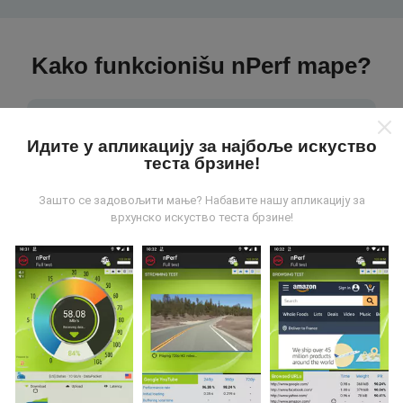
Kako funkcionišu nPerf mape?
Идите у апликацију за најбоље искуство
теста брзине!
Odakle dolaze podaci?
Зашто се задовољити мање? Набавите нашу апликацију за
врхунско искуство теста брзине!
Podaci se prikupljaju od testova koje vrši korisnici
aplikacije nPerf. To su testovi koji se sprovode u
realnim uslovima, direktno na terenu. Ako želite da se
angažujete, sve što treba da uradite je da preuzmete
aplikaciju nPerf na smartphone uređaj.
što više
podataka postoji, to će biti sveobuhvatnije mape!