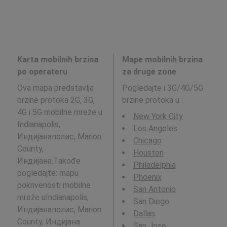
Karta mobilnih brzina
Mape mobilnih brzina
po operateru
za druge zone
Ova mapa predstavlja
Pogledajte i 3G/4G/5G
brzine protoka 2G, 3G,
brzine protoka u
:
4G i 5G mobilne mreže u
New York City
Indianapolis,
Los Angeles
Индијанаполис, Marion
Chicago
County,
Houston
Индијана.Takođe
Philadelphia
pogledajte: mapu
Phoenix
pokrivenosti mobilne
San Antonio
mreže uIndianapolis,
San Diego
Индијанаполис, Marion
Dallas
County, Индијана
San Jose