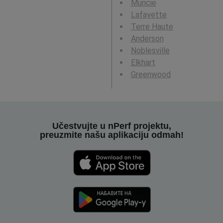
Muncie
Lafayette
Terre Haute
Anderson
Noblesville
Elkhart
Greenwood
Učestvujte u nPerf projektu,
preuzmite našu aplikaciju odmah!