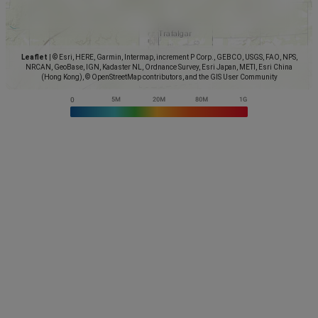
Leaflet
|
© Esri, HERE, Garmin, Intermap, increment P Corp., GEBCO, USGS, FAO, NPS,
NRCAN, GeoBase, IGN, Kadaster NL, Ordnance Survey, Esri Japan, METI, Esri China
(Hong Kong), © OpenStreetMap contributors, and the GIS User Community