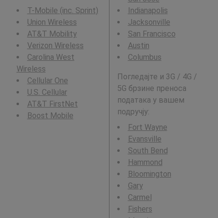
T-Mobile (inc. Sprint)
Indianapolis
Union Wireless
Jacksonville
AT&T Mobility
San Francisco
Verizon Wireless
Austin
Carolina West
Columbus
Wireless
Погледајте и 3G / 4G /
Cellular One
5G брзине преноса
U.S. Cellular
података у вашем
AT&T FirstNet
подручју:
Boost Mobile
Fort Wayne
Evansville
South Bend
Hammond
Bloomington
Gary
Carmel
Fishers