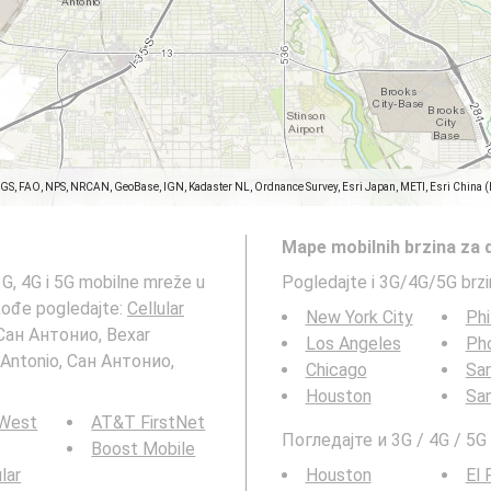
SGS, FAO, NPS, NRCAN, GeoBase, IGN, Kadaster NL, Ordnance Survey, Esri Japan, METI, Esri China 
Mape mobilnih brzina za 
3G, 4G i 5G mobilne mreže u
Pogledajte i 3G/4G/5G brz
kođe pogledajte:
Cellular
New York City
Phi
 Сан Антонио, Bexar
Los Angeles
Ph
-Antonio, Сан Антонио,
Chicago
San
Houston
Sa
 West
AT&T FirstNet
Погледајте и 3G / 4G / 5
Boost Mobile
ular
Houston
El 