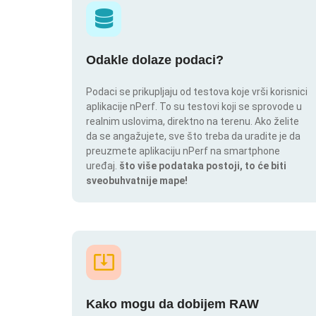
Odakle dolaze podaci?
Podaci se prikupljaju od testova koje vrši korisnici
aplikacije nPerf. To su testovi koji se sprovode u
realnim uslovima, direktno na terenu. Ako želite
da se angažujete, sve što treba da uradite je da
preuzmete aplikaciju nPerf na smartphone
uređaj.
što više podataka postoji, to će biti
sveobuhvatnije mape!
Kako mogu da dobijem RAW