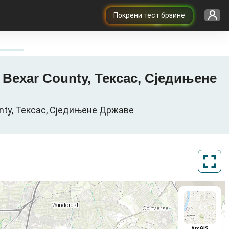
Покрени тест брзине
о, Bexar County, Тексас, Сједињене
ounty, Тексас, Сједињене Државе
ArcGIS