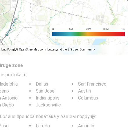
(Hong Kong), © OpenStreetMap contributors, and the GIS User Community
druge zone
ine protoka u
:
ladelphia
Dallas
San Francisco
oenix
San Jose
Austin
 Antonio
Indianapolis
Columbus
n Diego
Jacksonville
G брзине преноса података у вашем подручју:
Paso
Laredo
Amarillo