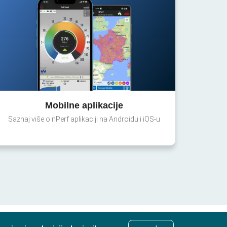
Mobilne aplikacije
Saznaj više o nPerf aplikaciji na Androidu i iOS-u