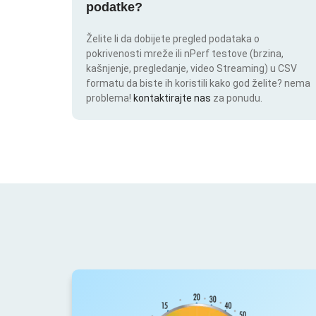
podatke?
Želite li da dobijete pregled podataka o
pokrivenosti mreže ili nPerf testove (brzina,
kašnjenje, pregledanje, video Streaming) u CSV
formatu da biste ih koristili kako god želite? nema
problema!
kontaktirajte nas
za ponudu.