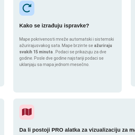
Kako se izrađuju ispravke?
Mape pokrivenosti mreže automatski i sistemski
ažurirajusvakog sata. Mape brzinte se
ažuriraju
svakih 15 minuta
. Podaci se prikazuju za dve
godine. Posle dve godine najstariji podaci se
uklanjaju sa mapa jednom mesečno.
Da li postoji PRO alatka za vizualizaciju za 