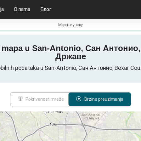
ja
O nama
Блог
Мерење у току
tes mapa u San-Antonio, Сан Антони
Државе
obilnih podataka u San-Antonio, Сан Антонио, Bexar C
Pokrivenost mreže
Brzine preuzimanja