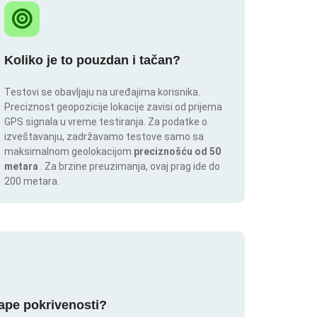
Koliko je to pouzdan i tačan?
Testovi se obavljaju na uređajima korisnika.
Preciznost geopozicije lokacije zavisi od prijema
GPS signala u vreme testiranja. Za podatke o
izveštavanju, zadržavamo testove samo sa
maksimalnom geolokacijom
preciznošću od 50
metara
. Za brzine preuzimanja, ovaj prag ide do
200 metara.
mape pokrivenosti?