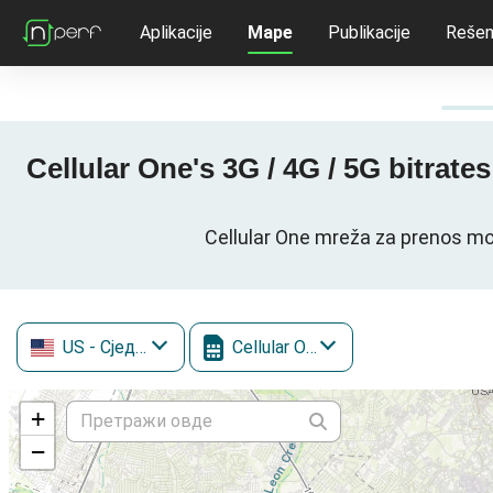
Aplikacije
Mape
Publikacije
Rešen
Cellular One's 3G / 4G / 5G bitra
Cellular One mreža za prenos m
US
- Сједињене Државе
Cellular One
+
−