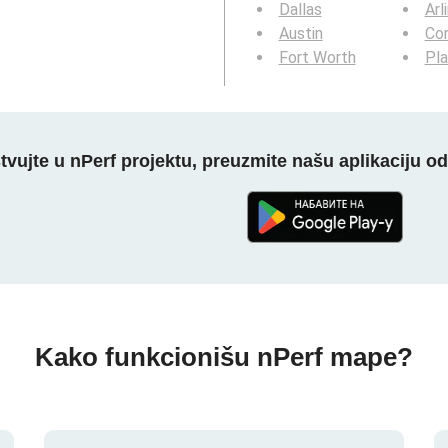
Dallas
Arl
Austin
Cor
Fort Worth
Pl
tvujte u nPerf projektu, preuzmite našu aplikaciju o
Kako funkcionišu nPerf mape?