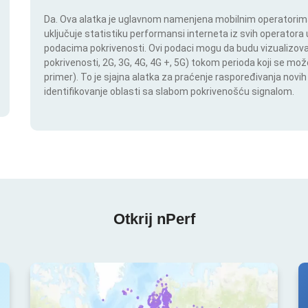
Da. Ova alatka je uglavnom namenjena mobilnim operatorima.
uključuje statistiku performansi interneta iz svih operatora u
podacima pokrivenosti. Ovi podaci mogu da budu vizualizovan
pokrivenosti, 2G, 3G, 4G, 4G +, 5G) tokom perioda koji se m
primer). To je sjajna alatka za praćenje raspoređivanja novi
identifikovanje oblasti sa slabom pokrivenošću signalom.
Otkrij nPerf