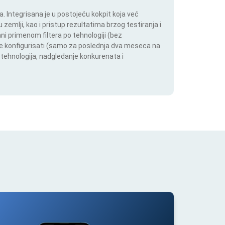
 Integrisana je u postojeću kokpit koja već
 zemlji, kao i pristup rezultatima brzog testiranja i
i primenom filtera po tehnologiji (bez
ože konfigurisati (samo za poslednja dva meseca na
h tehnologija, nadgledanje konkurenata i