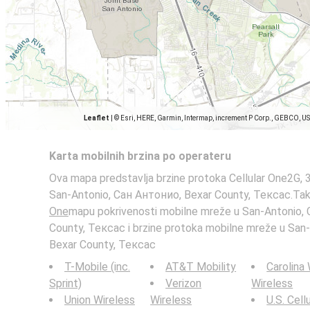
Leaflet
|
© Esri, HERE, Garmin, Intermap, increment P Corp., GEBCO, U
Karta mobilnih brzina po operateru
Ova mapa predstavlja brzine protoka Cellular One2G, 
San-Antonio, Сан Антонио, Bexar County, Тексас.Ta
One
mapu pokrivenosti mobilne mreže u San-Antonio,
County, Тексас i brzine protoka mobilne mreže u San
Bexar County, Тексас
T-Mobile (inc.
AT&T Mobility
Carolina
Sprint)
Verizon
Wireless
Union Wireless
Wireless
U.S. Cell