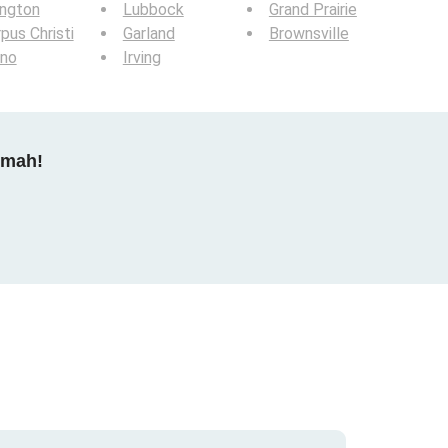
ington
Lubbock
Grand Prairie
pus Christi
Garland
Brownsville
ano
Irving
dmah!