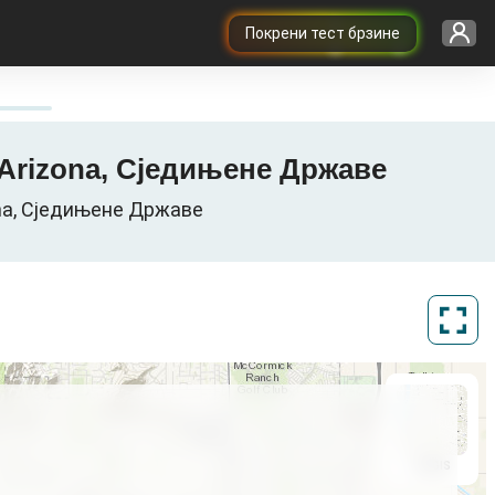
Покрени тест брзине
, Arizona, Сједињене Државе
zona, Сједињене Државе
ArcGIS