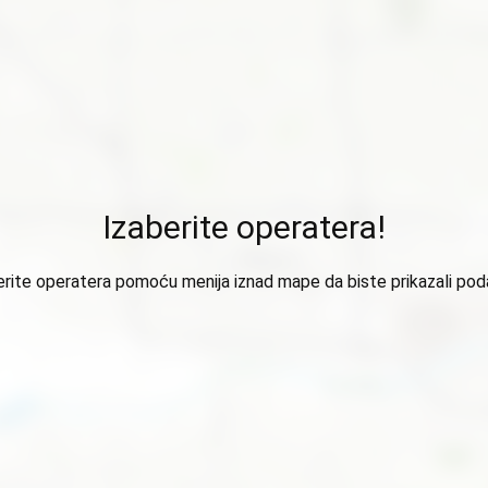
Izaberite operatera!
erite operatera pomoću menija iznad mape da biste prikazali pod