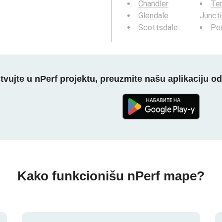
Chandler
Te
Glendale
Junct
Scottsdale
Peo
tvujte u nPerf projektu, preuzmite našu aplikaciju o
Kako funkcionišu nPerf mape?