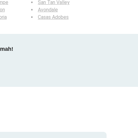
mpe
San Tan Valley
ion
Avondale
ria
Casas Adobes
dmah!