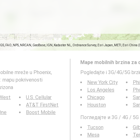
SGS, FAO, NPS, NRCAN, GeoBase, IGN, Kadaster NL, Ordnance Survey, Esri Japan, METI, Esri China 
Mape mobilnih brzina za 
mobilne mreže u Phoenix,
Pogledajte i 3G/4G/5G brz
: mapu pokrivenosti
New York City
Phi
rizona
Los Angeles
Ph
 West
U.S. Cellular
Chicago
San
AT&T FirstNet
Houston
Sa
 One
Boost Mobile
Погледајте и 3G / 4G / 5
Tucson
Gil
Mesa
Te