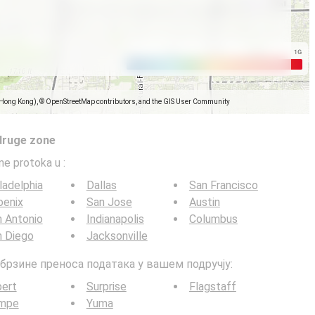
(Hong Kong), © OpenStreetMap contributors, and the GIS User Community
druge zone
ine protoka u
:
ladelphia
Dallas
San Francisco
oenix
San Jose
Austin
 Antonio
Indianapolis
Columbus
n Diego
Jacksonville
G брзине преноса података у вашем подручју:
bert
Surprise
Flagstaff
mpe
Yuma