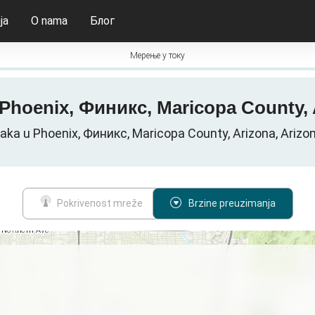
ja
O nama
Блог
Мерење у току
 u Phoenix, Финикс, Maricopa County
aka u Phoenix, Финикс, Maricopa County, Arizona, Ari
Pokrivenost mreže
Brzine preuzimanja