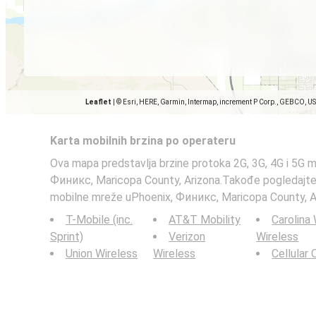
Leaflet
|
© Esri, HERE, Garmin, Intermap, increment P Corp., GEBCO, U
Karta mobilnih brzina po operateru
Ova mapa predstavlja brzine protoka 2G, 3G, 4G i 5G 
Финикс, Maricopa County, Arizona.Takođe pogledajte
mobilne mreže uPhoenix, Финикс, Maricopa County, A
T-Mobile (inc.
AT&T Mobility
Carolina
Sprint)
Verizon
Wireless
Union Wireless
Wireless
Cellular