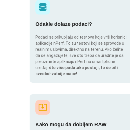
Odakle dolaze podaci?
Podaci se prikupljaju od testova koje vrši korisnici
aplikacije nPerf. To su testovi koji se sprovode u
realnim uslovima, direktno na terenu. Ako želite
da se angažujete, sve što treba da uradite je da
preuzmete aplikaciju nPerf na smartphone
uređaj.
što više podataka postoji, to će biti
sveobuhvatnije mape!
Kako mogu da dobijem RAW