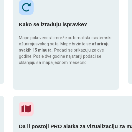
Kako se izrađuju ispravke?
Mape pokrivenosti mreže automatski i sistemski
ažurirajusvakog sata. Mape brzinte se
ažuriraju
svakih 15 minuta
. Podaci se prikazuju za dve
godine. Posle dve godine najstariji podaci se
uklanjaju sa mapa jednom mesečno.
Da li postoji PRO alatka za vizualizaciju za 