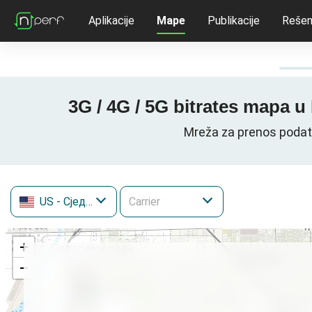
Aplikacije
Mape
Publikacije
Rešen
3G / 4G / 5G bitrates mapa
Mreža za prenos podat
US
- Сједињене Државе
+
−