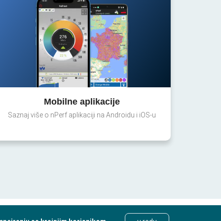
Mobilne aplikacije
Saznaj više o nPerf aplikaciji na Androidu i iOS-u