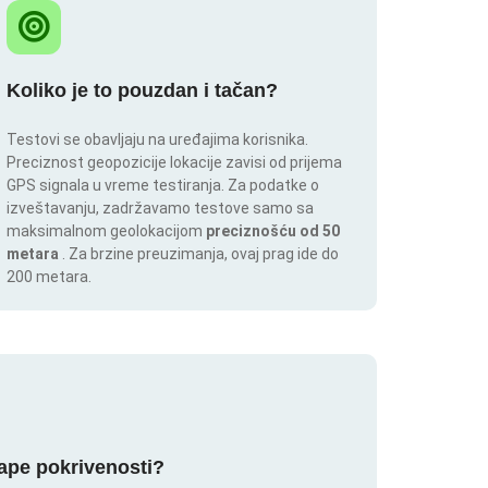
Koliko je to pouzdan i tačan?
Testovi se obavljaju na uređajima korisnika.
Preciznost geopozicije lokacije zavisi od prijema
GPS signala u vreme testiranja. Za podatke o
izveštavanju, zadržavamo testove samo sa
maksimalnom geolokacijom
preciznošću od 50
metara
. Za brzine preuzimanja, ovaj prag ide do
200 metara.
mape pokrivenosti?