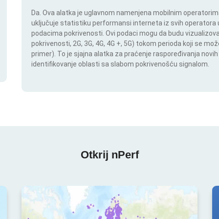
Da. Ova alatka je uglavnom namenjena mobilnim operatorima.
uključuje statistiku performansi interneta iz svih operatora u
podacima pokrivenosti. Ovi podaci mogu da budu vizualizovan
pokrivenosti, 2G, 3G, 4G, 4G +, 5G) tokom perioda koji se m
primer). To je sjajna alatka za praćenje raspoređivanja novi
identifikovanje oblasti sa slabom pokrivenošću signalom.
Otkrij nPerf