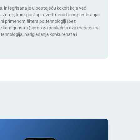
 Integrisana je u postojeću kokpit koja već
 zemlji, kao i pristup rezultatima brzog testiranja i
i primenom filtera po tehnologiji (bez
ože konfigurisati (samo za poslednja dva meseca na
h tehnologija, nadgledanje konkurenata i