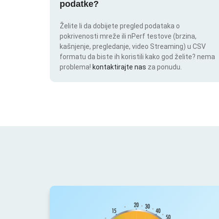
podatke?
Želite li da dobijete pregled podataka o
pokrivenosti mreže ili nPerf testove (brzina,
kašnjenje, pregledanje, video Streaming) u CSV
formatu da biste ih koristili kako god želite? nema
problema!
kontaktirajte nas
za ponudu.