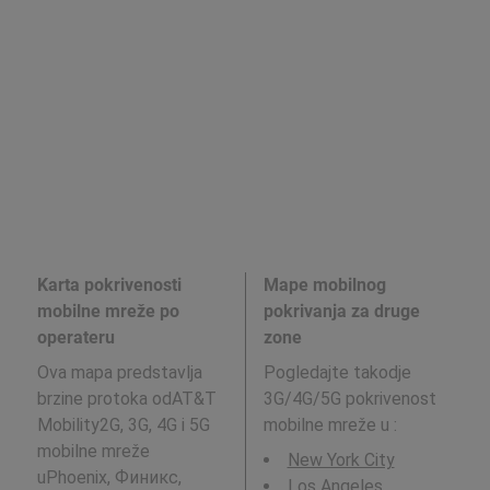
Karta pokrivenosti
Mape mobilnog
mobilne mreže po
pokrivanja za druge
operateru
zone
Ova mapa predstavlja
Pogledajte takodje
brzine protoka odAT&T
3G/4G/5G pokrivenost
Mobility2G, 3G, 4G i 5G
mobilne mreže u
:
mobilne mreže
New York City
uPhoenix, Финикс,
Los Angeles