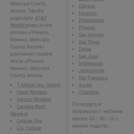
Maricopa County,
Chicago
Arizona. Takođe
Houston
pogledajte:
AT&T
Philadelphia
Mobility
mapu brzine
Phoenix
protoka u Phoenix,
San Antonio
Финикс, Maricopa
San Diego
County, Arizona i
Dallas
pokrivenost mobilne
San Jose
mreže uPhoenix,
Indianapolis
Финикс, Maricopa
Jacksonville
County, Arizona,
San Francisco
T-Mobile (inc. Sprint)
Austin
Union Wireless
Columbus
Verizon Wireless
Погледајте и
Carolina West
покривеност мобилне
Wireless
мреже 3G / 4G / 5G у
Cellular One
вашем подручју:
U.S. Cellular