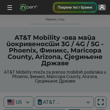
Покрени тест брзине
Мерење у току
AT&T Mobility -ова мапа
покривености 3G / 4G / 5G -
Phoenix, Финикс, Maricopa
County, Arizona, Сједињене
Државе
AT&T Mobility mreža za prenos mobilnih podataka u
Phoenix, Финикс, Maricopa County, Arizona,
Сједињене Државе
US
AT&T Mobility