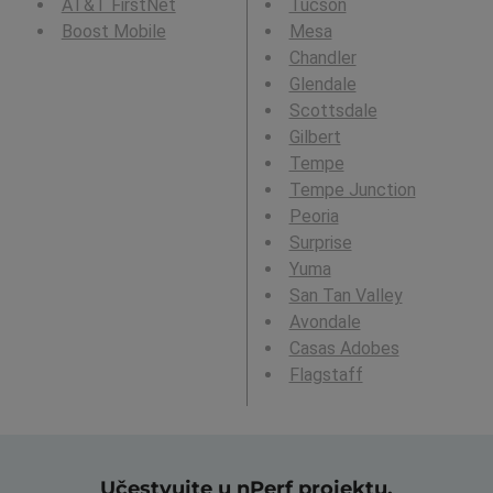
AT&T FirstNet
Tucson
Boost Mobile
Mesa
Chandler
Glendale
Scottsdale
Gilbert
Tempe
Tempe Junction
Peoria
Surprise
Yuma
San Tan Valley
Avondale
Casas Adobes
Flagstaff
Učestvujte u nPerf projektu,