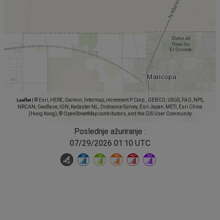
Leaflet
|
© Esri, HERE, Garmin, Intermap, increment P Corp., GEBCO, USGS, FAO, NPS,
NRCAN, GeoBase, IGN, Kadaster NL, Ordnance Survey, Esri Japan, METI, Esri China
(Hong Kong), © OpenStreetMap contributors, and the GIS User Community
Poslednje ažuriranje :
07/29/2026 01:10 UTC