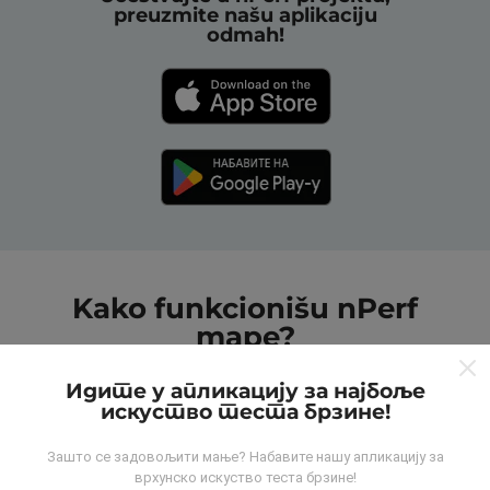
preuzmite našu aplikaciju
odmah!
Kako funkcionišu nPerf
mape?
Идите у апликацију за најбоље
искуство теста брзине!
Зашто се задовољити мање? Набавите нашу апликацију за
врхунско искуство теста брзине!