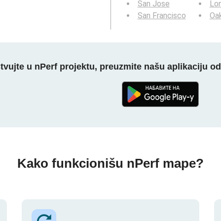
San Jose
Lo
San Francisco
Oa
tvujte u nPerf projektu, preuzmite našu aplikaciju o
Kako funkcionišu nPerf mape?