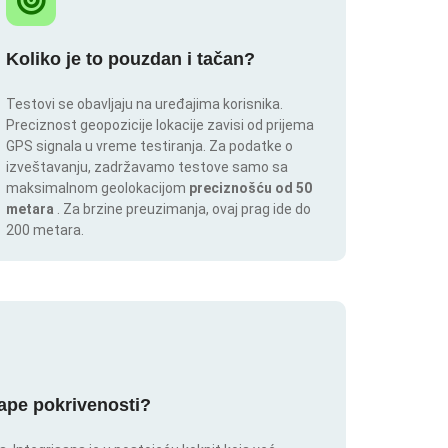
Koliko je to pouzdan i tačan?
Testovi se obavljaju na uređajima korisnika.
Preciznost geopozicije lokacije zavisi od prijema
GPS signala u vreme testiranja. Za podatke o
izveštavanju, zadržavamo testove samo sa
maksimalnom geolokacijom
preciznošću od 50
metara
. Za brzine preuzimanja, ovaj prag ide do
200 metara.
mape pokrivenosti?