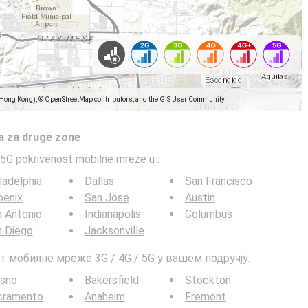
(Hong Kong), © OpenStreetMap contributors, and the GIS User Community
a za druge zone
5G pokrivenost mobilne mreže u
:
ladelphia
Dallas
San Francisco
oenix
San Jose
Austin
 Antonio
Indianapolis
Columbus
n Diego
Jacksonville
т мобилне мреже 3G / 4G / 5G у вашем подручју:
esno
Bakersfield
Stockton
cramento
Anaheim
Fremont