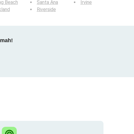
ng Beach
Santa Ana
Irvine
kland
Riverside
dmah!