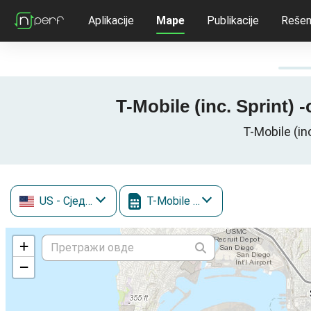
Aplikacije
Mape
Publikacije
Rešen
T-Mobile (inc. Sprint
T-Mobile (i
US
- Сједињене Државе
T-Mobile (inc. Sprint)
+
−