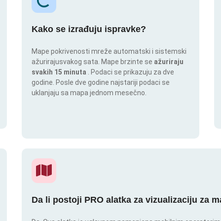
Kako se izrađuju ispravke?
Mape pokrivenosti mreže automatski i sistemski
ažurirajusvakog sata. Mape brzinte se
ažuriraju
svakih 15 minuta
. Podaci se prikazuju za dve
godine. Posle dve godine najstariji podaci se
uklanjaju sa mapa jednom mesečno.
Da li postoji PRO alatka za vizualizaciju za 