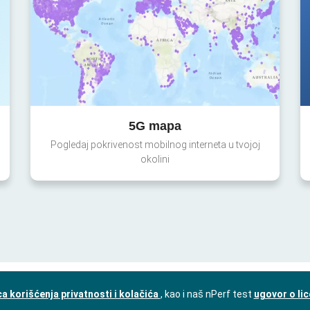
5G mapa
Pogledaj pokrivenost mobilnog interneta u tvojoj
okolini
a korišćenja privatnosti i kolačića
, kao i naš nPerf test
ugovor o li