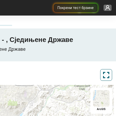
Покрени тест брзине
G - , Сједињене Државе
ињене Државе
ArcGIS