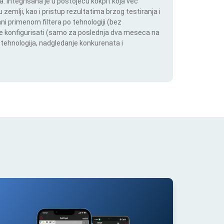
 Integrisana je u postojeću kokpit koja već
 zemlji, kao i pristup rezultatima brzog testiranja i
i primenom filtera po tehnologiji (bez
ože konfigurisati (samo za poslednja dva meseca na
h tehnologija, nadgledanje konkurenata i