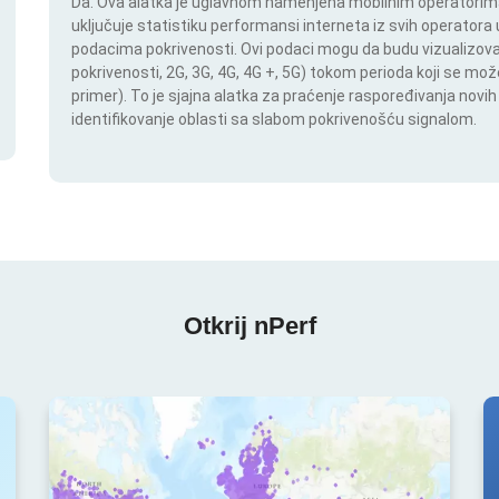
Da. Ova alatka je uglavnom namenjena mobilnim operatorima.
uključuje statistiku performansi interneta iz svih operatora u
podacima pokrivenosti. Ovi podaci mogu da budu vizualizovan
pokrivenosti, 2G, 3G, 4G, 4G +, 5G) tokom perioda koji se m
primer). To je sjajna alatka za praćenje raspoređivanja novi
identifikovanje oblasti sa slabom pokrivenošću signalom.
Otkrij nPerf