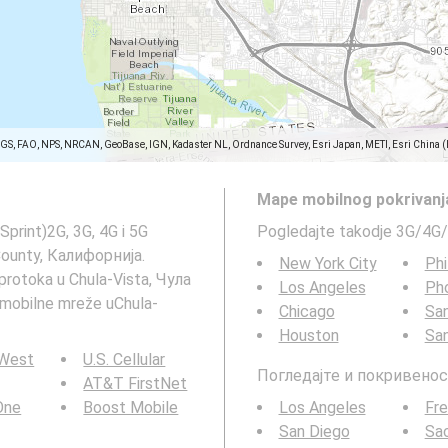
SGS, FAO, NPS, NRCAN, GeoBase, IGN, Kadaster NL, Ordnance Survey, Esri Japan, METI, Esri China 
Mape mobilnog pokrivanj
Sprint)2G, 3G, 4G i 5G
Pogledajte takodje 3G/4G/
County, Калифорнија.
New York City
Phi
protoka u Chula-Vista, Чула
Los Angeles
Ph
 mobilne mreže uChula-
Chicago
San
Houston
Sa
 West
U.S. Cellular
Погледајте и покривенос
AT&T FirstNet
 One
Boost Mobile
Los Angeles
Fr
San Diego
Sa