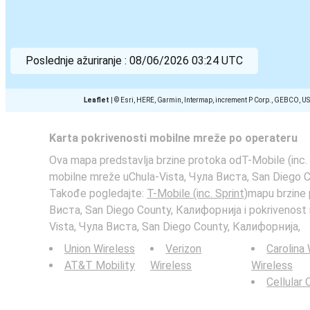
Poslednje ažuriranje :
08/06/2026 03:24 UTC
Leaflet
|
© Esri, HERE, Garmin, Intermap, increment P Corp., GEBCO, U
Karta pokrivenosti mobilne mreže po operateru
Ova mapa predstavlja brzine protoka odT-Mobile (inc. 
mobilne mreže uChula-Vista, Чула Виста, San Diego 
Takođe pogledajte:
T-Mobile (inc. Sprint)
mapu brzine 
Виста, San Diego County, Калифорнија i pokrivenost
Vista, Чула Виста, San Diego County, Калифорнија,
Union Wireless
Verizon
Carolina
AT&T Mobility
Wireless
Wireless
Cellular