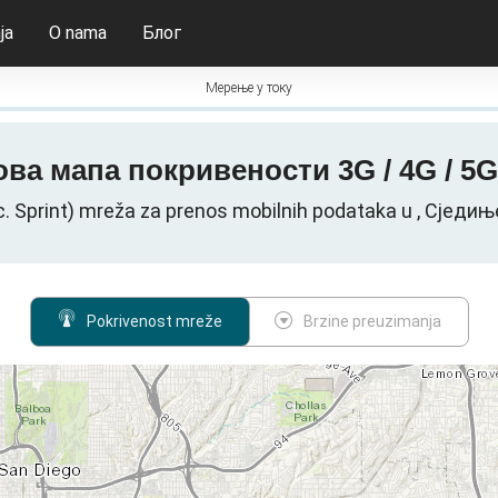
ja
O nama
Блог
Мерење у току
) -ова мапа покривености 3G / 4G / 5
nc. Sprint) mreža za prenos mobilnih podataka u , Сјед
Pokrivenost mreže
Brzine preuzimanja