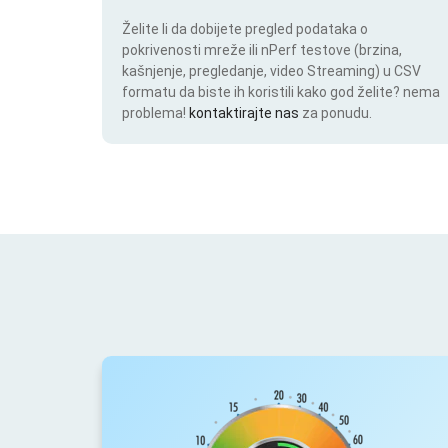
Želite li da dobijete pregled podataka o
pokrivenosti mreže ili nPerf testove (brzina,
kašnjenje, pregledanje, video Streaming) u CSV
formatu da biste ih koristili kako god želite? nema
problema!
kontaktirajte nas
za ponudu.