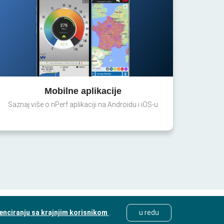
Mobilne aplikacije
Saznaj više o nPerf aplikaciji na Androidu i iOS-u
cenciranju sa krajnjim korisnikom
.
u redu