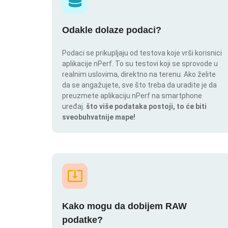
Odakle dolaze podaci?
Podaci se prikupljaju od testova koje vrši korisnici
aplikacije nPerf. To su testovi koji se sprovode u
realnim uslovima, direktno na terenu. Ako želite
da se angažujete, sve što treba da uradite je da
preuzmete aplikaciju nPerf na smartphone
uređaj.
što više podataka postoji, to će biti
sveobuhvatnije mape!
Kako mogu da dobijem RAW
podatke?