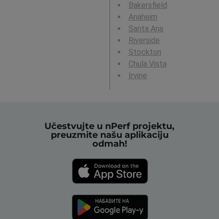
Bakersfield
Anaheim
Santa Ana
Riverside
Stockton
Chula Vista
Irvine
Učestvujte u nPerf projektu,
preuzmite našu aplikaciju
odmah!