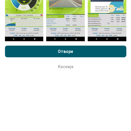
Kako se izrađuju ispravke?
Pregledavajući nPerf.com, pristajete na naše
smernica
Mape pokrivenosti mreže automatski i sistemski
korišćenja privatnosti i kolačića
, kao i naš nPerf test
ugovor o
Отвори
ažurirajusvakog sata. Mape brzinte se
ažuriraju
licenciranju sa krajnjim korisnikom
.
svakih 15 minuta
. Podaci se prikazuju za dve godine.
Posle dve godine najstariji podaci se uklanjaju sa
Касније
u redu
mapa jednom mesečno.
Koliko je to pouzdan i tačan?
Testovi se obavljaju na uređajima korisnika.