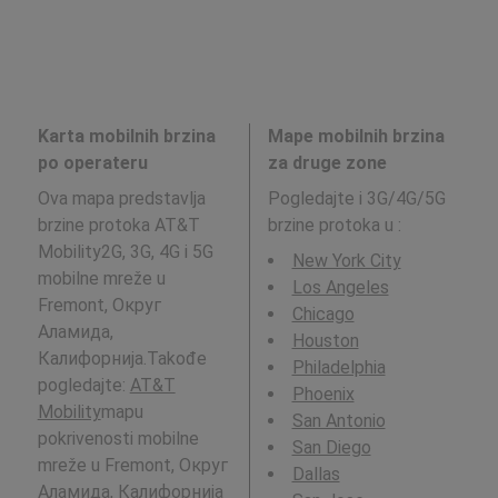
Karta mobilnih brzina
Mape mobilnih brzina
po operateru
za druge zone
Ova mapa predstavlja
Pogledajte i 3G/4G/5G
brzine protoka AT&T
brzine protoka u
:
Mobility2G, 3G, 4G i 5G
New York City
mobilne mreže u
Los Angeles
Fremont, Округ
Chicago
Аламида,
Houston
Калифорнија.Takođe
Philadelphia
pogledajte:
AT&T
Phoenix
Mobility
mapu
San Antonio
pokrivenosti mobilne
San Diego
mreže u Fremont, Округ
Dallas
Аламида, Калифорнија