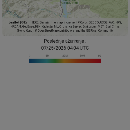
Leaflet
|
© Esri, HERE, Garmin, Intermap, increment P Corp., GEBCO, USGS, FAO, NPS,
NRCAN, GeoBase, IGN, Kadaster NL, Ordnance Survey, Esri Japan, METI, Esri China
(Hong Kong), © OpenStreetMap contributors, and the GIS User Community
Poslednje ažuriranje :
07/25/2026 04:04 UTC