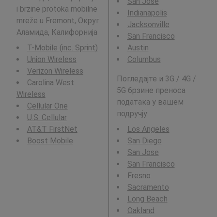
San Jose
i brzine protoka mobilne
Indianapolis
mreže u Fremont, Округ
Jacksonville
Аламида, Калифорнија
San Francisco
T-Mobile (inc. Sprint)
Austin
Union Wireless
Columbus
Verizon Wireless
Погледајте и 3G / 4G /
Carolina West
5G брзине преноса
Wireless
података у вашем
Cellular One
подручју:
U.S. Cellular
AT&T FirstNet
Los Angeles
Boost Mobile
San Diego
San Jose
San Francisco
Fresno
Sacramento
Long Beach
Oakland