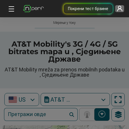
Покрени тест брзине
Мерење у току
AT&T Mobility's 3G / 4G / 5G
bitrates mapa u , Сједињене
Државе
AT&T Mobility mreža za prenos mobilnih podataka u
, Сједињене Државе
US
AT&T Mobility