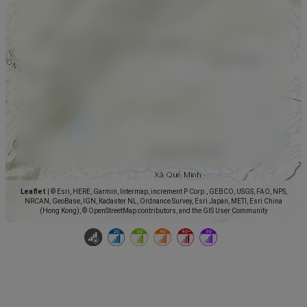
Leaflet
|
© Esri, HERE, Garmin, Intermap, increment P Corp., GEBCO, USGS, FAO, NPS,
NRCAN, GeoBase, IGN, Kadaster NL, Ordnance Survey, Esri Japan, METI, Esri China
(Hong Kong), © OpenStreetMap contributors, and the GIS User Community