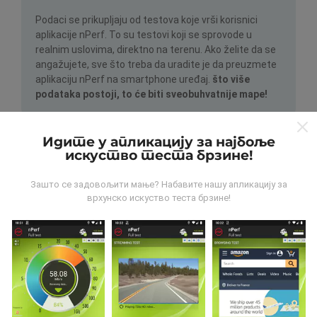
Podaci se prikupljaju od testova koje vrši korisnici
aplikacije nPerf. To su testovi koji se sprovode u
realnim uslovima, direktno na terenu. Ako želite da se
angažujete, sve što treba da uradite je da preuzmete
aplikaciju nPerf na smartphone uređaj.
što više
podataka postoji, to će biti sveobuhvatnije mape!
Идите у апликацију за најбоље
искуство теста брзине!
Зашто се задовољити мање? Набавите нашу апликацију за
врхунско искуство теста брзине!
Kako se izrađuju ispravke?
Mape pokrivenosti mreže automatski i sistemski
ažurirajusvakog sata. Mape brzinte se
ažuriraju
svakih 15 minuta
. Podaci se prikazuju za dve godine.
Posle dve godine najstariji podaci se uklanjaju sa
mapa jednom mesečno.