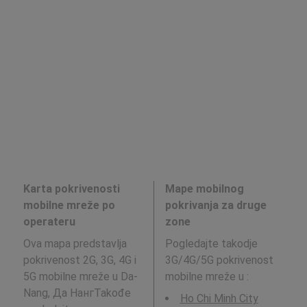
Karta pokrivenosti
Mape mobilnog
mobilne mreže po
pokrivanja za druge
operateru
zone
Ova mapa predstavlja
Pogledajte takodje
pokrivenost 2G, 3G, 4G i
3G/4G/5G pokrivenost
5G mobilne mreže u Da-
mobilne mreže u
:
Nang, Да НангTakođe
Ho Chi Minh City