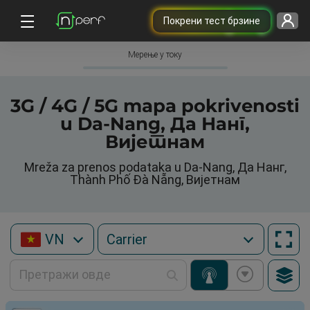
Покрени тест брзине
Мерење у току
3G / 4G / 5G mapa pokrivenosti
u Da-Nang, Да Нанг,
Вијетнам
Mreža za prenos podataka u Da-Nang, Да Нанг,
Thành Phố Đà Nẵng, Вијетнам
VN