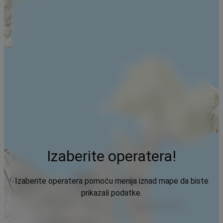
Izaberite operatera!
Izaberite operatera pomoću menija iznad mape da biste
prikazali podatke.