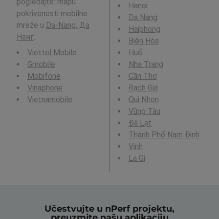
pogledajte: mapu
Hanoi
pokrivenosti mobilne
Da Nang
mreže u
Da-Nang, Да
Haiphong
Нанг
.
Biên Hòa
Viettel Mobile
Huế
Gmobile
Nha Trang
Mobifone
Cần Thơ
Vinaphone
Rạch Giá
Vietnamobile
Qui Nhon
Vũng Tàu
Ðà Lạt
Thành Phố Nam Định
Vinh
La Gi
Učestvujte u nPerf projektu,
preuzmite našu aplikaciju