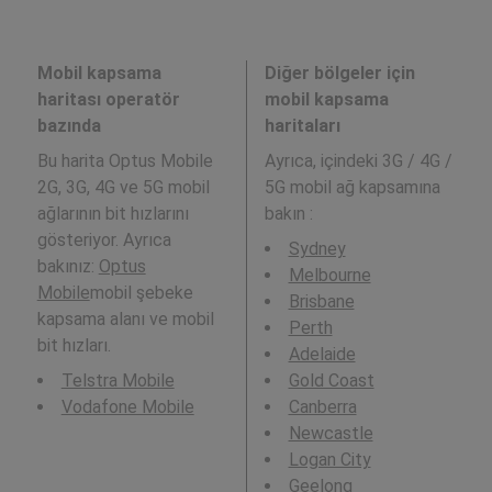
Mobil kapsama
Diğer bölgeler için
haritası operatör
mobil kapsama
bazında
haritaları
Bu harita Optus Mobile
Ayrıca,
içindeki 3G / 4G /
2G, 3G, 4G ve 5G mobil
5G mobil ağ kapsamına
ağlarının bit hızlarını
bakın :
gösteriyor. Ayrıca
Sydney
bakınız:
Optus
Melbourne
Mobile
mobil şebeke
Brisbane
kapsama alanı ve mobil
Perth
bit hızları.
Adelaide
Telstra Mobile
Gold Coast
Vodafone Mobile
Canberra
Newcastle
Logan City
Geelong