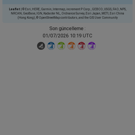
Leaflet
|
© Esri, HERE, Garmin, Intermap, increment P Corp., GEBCO, USGS, FAO, NPS,
NRCAN, GeoBase, IGN, Kadaster NL, Ordnance Survey, Esri Japan, METI, Esri China
(Hong Kong), © OpenStreetMap contributors, and the GIS User Community
Son güncelleme :
01/07/2026 10:19 UTC