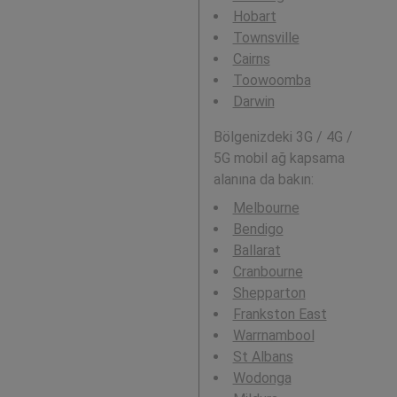
Hobart
Townsville
Cairns
Toowoomba
Darwin
Bölgenizdeki 3G / 4G /
5G mobil ağ kapsama
alanına da bakın:
Melbourne
Bendigo
Ballarat
Cranbourne
Shepparton
Frankston East
Warrnambool
St Albans
Wodonga