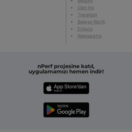
Mildura
Glen Iris
Traralgon
Balwyn North
Echuca
Wangaratta
nPerf projesine katıl,
uygulamamızı hemen indir!