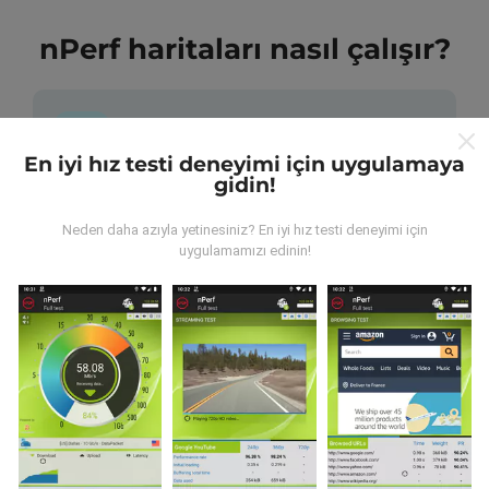
nPerf haritaları nasıl çalışır?
En iyi hız testi deneyimi için uygulamaya
gidin!
Veriler nereden geliyor?
Neden daha azıyla yetinesiniz? En iyi hız testi deneyimi için
uygulamamızı edinin!
Veriler, nPerf uygulamasının kullanıcıları tarafından
gerçekleştirilen testlerden toplanmıştır. Bunlar, gerçek
koşullarda, doğrudan sahada yapılan testlerdir. Siz de
dahil olmak istiyorsanız, tüm yapmanız gereken nPerf
uygulamasını akıllı telefonunuza indirmek.
Ne kadar
fazla veri varsa, haritalar o kadar kapsamlı olur!