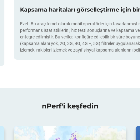
Kapsama haritaları görselleştirme için bi
Evet. Bu araç temel olarak mobil operatörler için tasarlanmıştır
performans istatistiklerini, hız testi sonuçlarına ve kapsama ver
entegre edilmiştir. Bu veriler, konfigüre edilebilir bir süre boy
(kapsama alanı yok, 2G, 3G, 4G, 4G +, 5G) filtreler uygulanarak gö
izlemek, rakipleri izlemek ve zayıf sinyal kapsama alanlarını beli
nPerf'i keşfedin