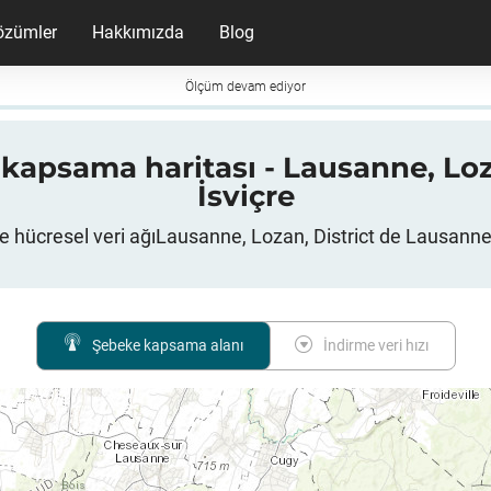
özümler
Hakkımızda
Blog
Ölçüm devam ediyor
G kapsama haritası - Lausanne, Loz
İsviçre
e hücresel veri ağıLausanne, Lozan, District de Lausanne,
Şebeke kapsama alanı
İndirme veri hızı