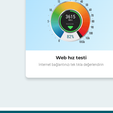
Web hız testi
İnternet bağlantınızı tek tıkla değerlendirin