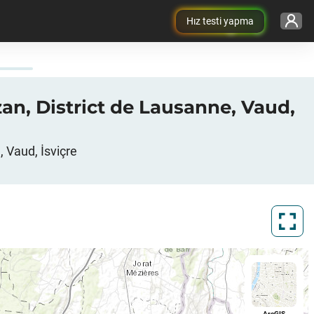
Hız testi yapma
an, District de Lausanne, Vaud,
 Vaud, İsviçre
ArcGIS