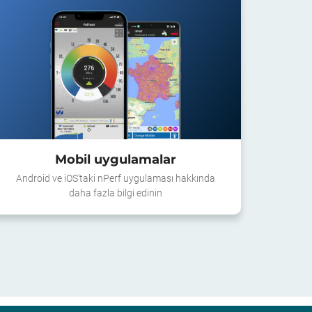
Mobil uygulamalar
Android ve iOS'taki nPerf uygulaması hakkında
daha fazla bilgi edinin