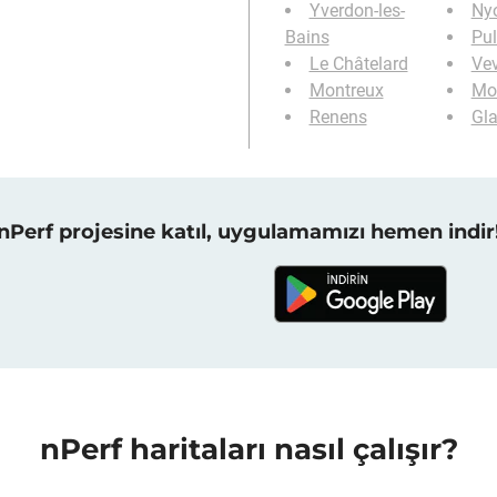
Yverdon-les-
Ny
Bains
Pul
Le Châtelard
Ve
Montreux
Mo
Renens
Gl
nPerf projesine katıl, uygulamamızı hemen indir
nPerf haritaları nasıl çalışır?