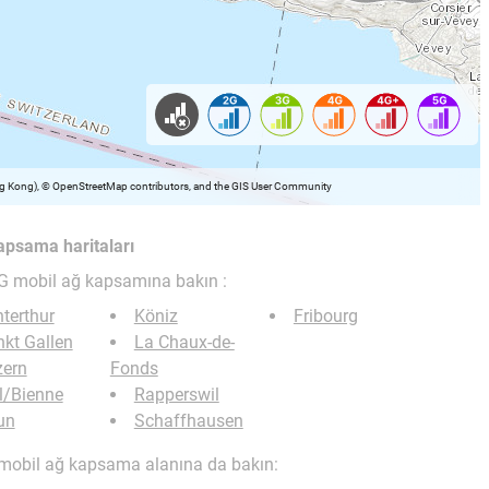
ong Kong), © OpenStreetMap contributors, and the GIS User Community
kapsama haritaları
5G mobil ağ kapsamına bakın :
terthur
Köniz
Fribourg
kt Gallen
La Chaux-de-
zern
Fonds
l/Bienne
Rapperswil
un
Schaffhausen
 mobil ağ kapsama alanına da bakın: