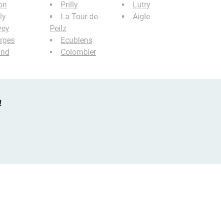
on
Prilly
Lutry
ly
La Tour-de-
Aigle
vey
Peilz
rges
Ecublens
and
Colombier
!