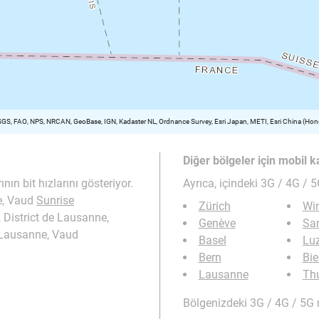
SGS, FAO, NPS, NRCAN, GeoBase, IGN, Kadaster NL, Ordnance Survey, Esri Japan, METI, Esri China (H
Diğer bölgeler için mobil 
ın bit hızlarını gösteriyor.
Ayrıca,
içindeki 3G / 4G / 
ne, Vaud
Sunrise
Zürich
Win
District de Lausanne,
Genève
San
e Lausanne, Vaud
Basel
Lu
Bern
Bie
Lausanne
Th
Bölgenizdeki 3G / 4G / 5G