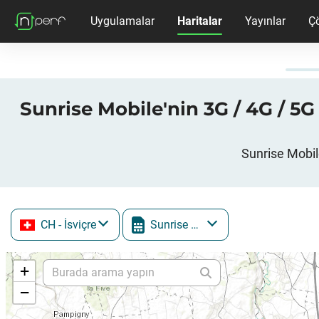
Uygulamalar
Haritalar
Yayınlar
Ç
Sunrise Mobile'nin 3G / 4G / 5
Sunrise Mobil
CH
- İsviçre
Sunrise Mobile
+
−