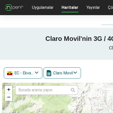
Uygulamalar
Haritalar
Yayınlar
Çö
Claro Movil'nin 3G / 4
Cl
EC
- Ekvador
Claro Movil
+
−