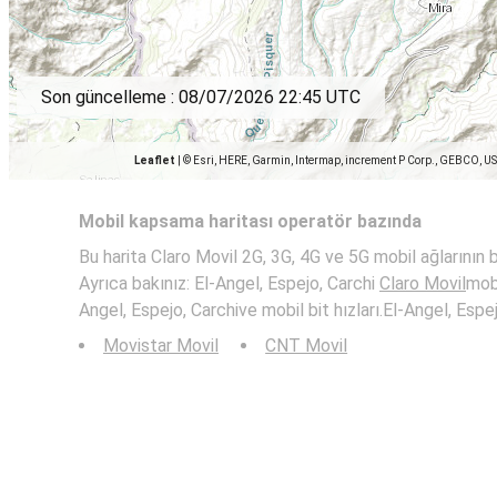
Son güncelleme :
08/07/2026 22:45 UTC
Leaflet
|
© Esri, HERE, Garmin, Intermap, increment P Corp., GEBCO, U
Mobil kapsama haritası operatör bazında
Bu harita Claro Movil 2G, 3G, 4G ve 5G mobil ağlarının bi
Ayrıca bakınız: El-Angel, Espejo, Carchi
Claro Movil
mob
Angel, Espejo, Carchive mobil bit hızları.El-Angel, Espe
Movistar Movil
CNT Movil