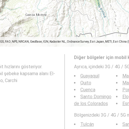
SGS, FAO, NPS, NRCAN, GeoBase, IGN, Kadaster NL, Ordnance Survey, Esri Japan, METI, Esri China 
Diğer bölgeler için mobil
t hızlarını gösteriyor.
Ayrıca,
içindeki 3G / 4G / 5
il şebeke kapsama alanı El-
Guayaquil
Ma
jo, Carchi
Quito
Ma
Cuenca
Por
Santo Domingo
Elo
de los Colorados
Es
Bölgenizdeki 3G / 4G / 5G 
Tulcán
San