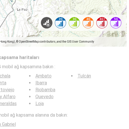
(Hong Kong), © OpenStreetMap contributors, and the GIS User Community
 kapsama haritaları
G mobil ağ kapsamına bakın :
chala
Ambato
Tulcán
nta
Ibarra
toviejo
Riobamba
y Alfaro
Quevedo
meraldas
Loja
mobil ağ kapsama alanına da bakın:
 Gabriel