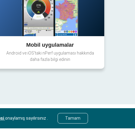
Mobil uygulamalar
Android ve iOS'taki nPerf uygulaması hakkında
daha fazla bilgi edinin
esi
onaylamış sayılırsınız .
Tamam