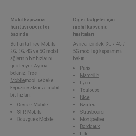
Mobil kapsama
Diğer bölgeler için
haritası operatör
mobil kapsama
bazında
haritaları
Bu harita Free Mobile
Ayrıca,
içindeki 3G / 4G /
2G, 3G, 4G ve 5G mobil
5G mobil ağ kapsamına
ağlarının bit hızlarını
bakın :
gösteriyor. Ayrıca
Paris
bakınız:
Free
Marseille
Mobile
mobil şebeke
Lyon
kapsama alanı ve mobil
Toulouse
bit hızları.
Nice
Orange Mobile
Nantes
SFR Mobile
Strasbourg
Bouygues Mobile
Montpellier
Bordeaux
Lille