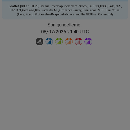
Leaflet
|
© Esri, HERE, Garmin, Intermap, increment P Corp., GEBCO, USGS, FAO, NPS,
NRCAN, GeoBase, IGN, Kadaster NL, Ordnance Survey, Esri Japan, METI, Esri China
(Hong Kong), © OpenStreetMap contributors, and the GIS User Community
Son güncelleme :
08/07/2026 21:40 UTC