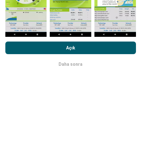
Güncellemeler nasıl yapılır?
Ağ kapsama haritaları her saat bir yapay zeka
tarafından otomatik olarak güncellenir. Hız haritaları
nPerf.com'a girme işlemini gerçekleştirerek,
Gizlilik ve Çerezler
her 15 dakikada bir güncellenir
. Veriler iki yıl boyunca
Kullanım Politikası
Son Kullanıcı Lisans Sözleşmesi
onaylamış
görüntülenir. İki yıl sonra, en eski veriler ayda bir kez
Açık
sayılırsınız .
haritalardan kaldırılır.
Daha sonra
Tamam
Ne kadar güvenilir ve doğru?
Testler, kullanıcıların cihazlarında gerçekleştirilir.
Coğrafi konum hassasiyeti, test sırasındaki GPS
sinyalinin alım kalitesine bağlıdır. Kapsam verileri için,
yalnızca
50 metrelik kesinliğe
sahip maksimum