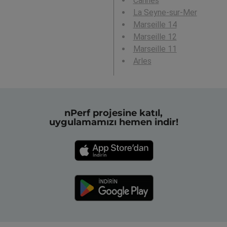
Cannes
La Seyne-sur-Mer
Marseille 14
Marseille 12
Marseille 11
Arles
nPerf projesine katıl,
uygulamamızı hemen indir!