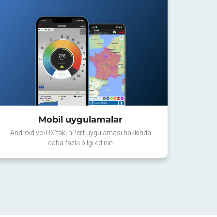
Mobil uygulamalar
Android ve iOS'taki nPerf uygulaması hakkında
daha fazla bilgi edinin