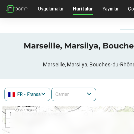
Uygulamalar
Haritalar
Yayınlar
Çö
Marseille, Marsilya, Bouch
Marseille, Marsilya, Bouches-du-Rhône
FR
- Fransa
+
−