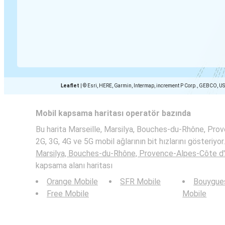
Leaflet
|
© Esri, HERE, Garmin, Intermap, increment P Corp., GEBCO, U
Mobil kapsama haritası operatör bazında
Bu harita Marseille, Marsilya, Bouches-du-Rhône, Pro
2G, 3G, 4G ve 5G mobil ağlarının bit hızlarını gösteriyor
Marsilya, Bouches-du-Rhône, Provence-Alpes-Côte d'
kapsama alanı haritası
Orange Mobile
SFR Mobile
Bouygue
Free Mobile
Mobile