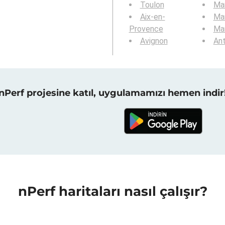
Toulon
Mar
Aix-en-
Mar
Provence
Mar
Avignon
Ant
nPerf projesine katıl, uygulamamızı hemen indir
nPerf haritaları nasıl çalışır?