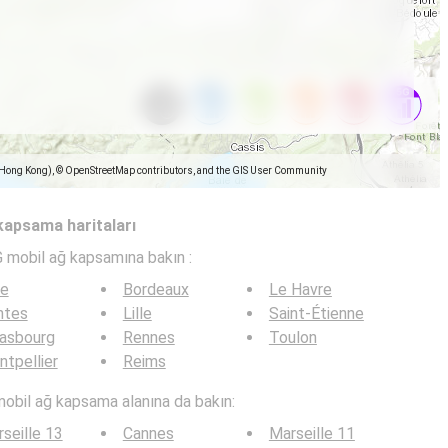
(Hong Kong), © OpenStreetMap contributors, and the GIS User Community
 kapsama haritaları
G mobil ağ kapsamına bakın :
ce
Bordeaux
Le Havre
ntes
Lille
Saint-Étienne
rasbourg
Rennes
Toulon
tpellier
Reims
mobil ağ kapsama alanına da bakın:
seille 13
Cannes
Marseille 11