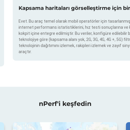
Kapsama haritaları görselleştirme için bi
Evet. Bu araç temel olarak mobil operatörler için tasarlanmışt
internet performans istatistiklerini, hız testi sonuçlarına v
kokpit içine entegre edilmiştir. Bu veriler, konfigüre edilebil
teknolojiye göre (kapsama alanı yok, 2G, 3G, 4G, 4G +, 5G) filtr
teknolojinin dağıtımını izlemek, rakipleri izlemek ve zayıf siny
araçtır.
nPerf'i keşfedin