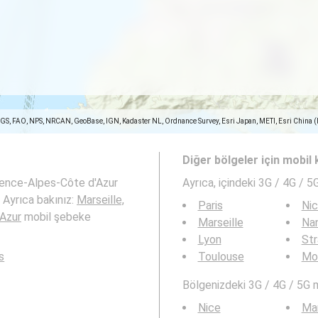
SGS, FAO, NPS, NRCAN, GeoBase, IGN, Kadaster NL, Ordnance Survey, Esri Japan, METI, Esri China 
Diğer bölgeler için mobil
vence-Alpes-Côte d'Azur
Ayrıca,
içindeki 3G / 4G / 5
. Ayrıca bakınız:
Marseille,
Paris
Ni
Azur
mobil şebeke
Marseille
Na
Lyon
St
s
Toulouse
Mon
Bölgenizdeki 3G / 4G / 5G 
Nice
Mar