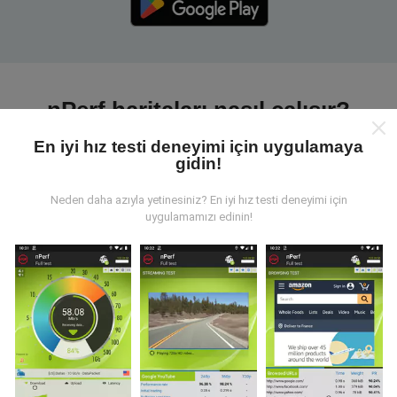
nPerf haritaları nasıl çalışır?
En iyi hız testi deneyimi için uygulamaya
gidin!
Neden daha azıyla yetinesiniz? En iyi hız testi deneyimi için
uygulamamızı edinin!
Veriler nereden geliyor?
Veriler, nPerf uygulamasının kullanıcıları tarafından
gerçekleştirilen testlerden toplanmıştır. Bunlar, gerçek
koşullarda, doğrudan sahada yapılan testlerdir. Siz de
dahil olmak istiyorsanız, tüm yapmanız gereken nPerf
uygulamasını akıllı telefonunuza indirmek.
Ne kadar
fazla veri varsa, haritalar o kadar kapsamlı olur!