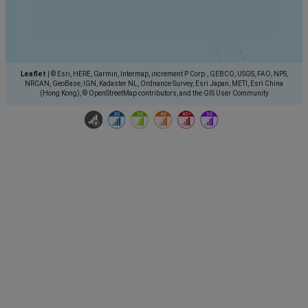
Leaflet
|
© Esri, HERE, Garmin, Intermap, increment P Corp., GEBCO, USGS, FAO, NPS,
NRCAN, GeoBase, IGN, Kadaster NL, Ordnance Survey, Esri Japan, METI, Esri China
(Hong Kong), © OpenStreetMap contributors, and the GIS User Community