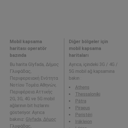
Mobil kapsama
Diğer bölgeler için
haritası operatör
mobil kapsama
bazında
haritaları
Bu harita Glyfada, Δήμος
Ayrıca,
içindeki 3G / 4G /
Γλυφάδας,
5G mobil ağ kapsamına
Περιφερειακή Ενότητα
bakın :
Νοτίου Τομέα Αθηνών,
Athens
Περιφέρεια Αττικής
Thessaloníki
2G, 3G, 4G ve 5G mobil
Pátra
ağlarının bit hızlarını
Piraeus
gösteriyor. Ayrıca
Peristéri
bakınız:
Glyfada, Δήμος
Irákleion
Γλυφάδας,