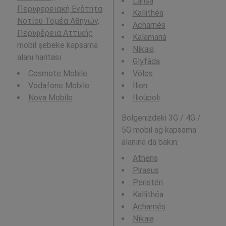
Lárisa
Περιφερειακή Ενότητα
Kallithéa
Νοτίου Τομέα Αθηνών,
Acharnés
Περιφέρεια Αττικής
Kalamariá
mobil şebeke kapsama
Níkaia
alanı haritası
Glyfáda
Cosmote Mobile
Vólos
Vodafone Mobile
Ílion
Nova Mobile
Ilioúpoli
Bölgenizdeki 3G / 4G /
5G mobil ağ kapsama
alanına da bakın:
Athens
Piraeus
Peristéri
Kallithéa
Acharnés
Níkaia