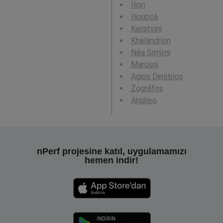
Ílion
Ilioúpoli
Keratsíni
Khalándrion
Néa Smýrni
Maroúsi
Agios Dimitrios
Zográfos
Aigáleo
nPerf projesine katıl, uygulamamızı
hemen indir!