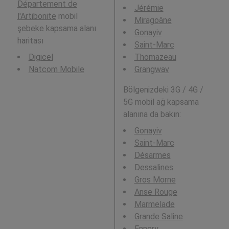
Département de
Jérémie
l'Artibonite
mobil
Miragoâne
şebeke kapsama alanı
Gonayiv
haritası
Saint-Marc
Digicel
Thomazeau
Natcom Mobile
Grangwav
Bölgenizdeki 3G / 4G /
5G mobil ağ kapsama
alanına da bakın:
Gonayiv
Saint-Marc
Désarmes
Dessalines
Gros Morne
Anse Rouge
Marmelade
Grande Saline
Ennery