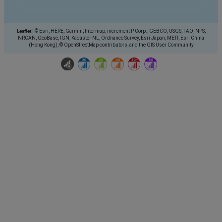
Leaflet
|
© Esri, HERE, Garmin, Intermap, increment P Corp., GEBCO, USGS, FAO, NPS,
NRCAN, GeoBase, IGN, Kadaster NL, Ordnance Survey, Esri Japan, METI, Esri China
(Hong Kong), © OpenStreetMap contributors, and the GIS User Community