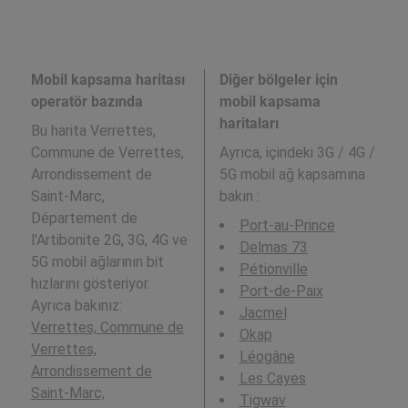
Mobil kapsama haritası
Diğer bölgeler için
operatör bazında
mobil kapsama
haritaları
Bu harita Verrettes,
Commune de Verrettes,
Ayrıca,
içindeki 3G / 4G /
Arrondissement de
5G mobil ağ kapsamına
Saint-Marc,
bakın :
Département de
Port-au-Prince
l'Artibonite 2G, 3G, 4G ve
Delmas 73
5G mobil ağlarının bit
Pétionville
hızlarını gösteriyor.
Port-de-Paix
Ayrıca bakınız:
Jacmel
Verrettes, Commune de
Okap
Verrettes,
Léogâne
Arrondissement de
Les Cayes
Saint-Marc,
Tigwav