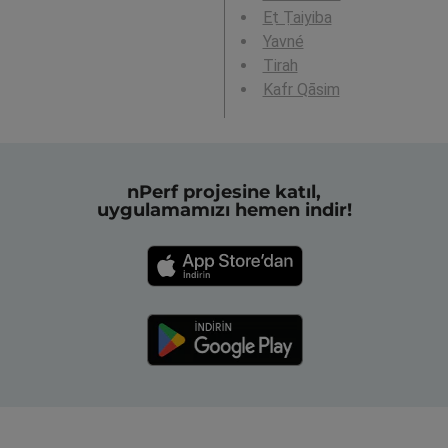
Eṭ Ṭaiyiba
Yavné
Tirah
Kafr Qāsim
nPerf projesine katıl,
uygulamamızı hemen indir!