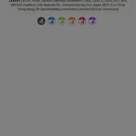
Leaflet
|
© Esri, HERE, Garmin, Intermap, increment P Corp., GEBCO, USGS, FAO, NPS,
NRCAN, GeoBase, IGN, Kadaster NL, Ordnance Survey, Esri Japan, METI, Esri China
(Hong Kong), © OpenStreetMap contributors, and the GIS User Community