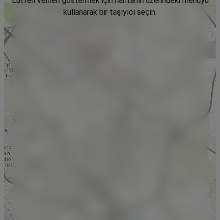
Lütfen verileri göstermek için haritanın üzerindeki menüyü
kullanarak bir taşıyıcı seçin.