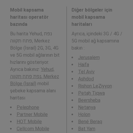
Mobil kapsama
Diğer bölgeler için
haritası operatör
mobil kapsama
bazında
haritaları
Bu harita Yehud, נפת
Ayrıca,
içindeki 3G / 4G /
פתח תקווה, Merkez
5G mobil ağ kapsamına
Bölge (İsrail) 2G, 3G, 4G
bakın :
ve 5G mobil ağlarının bit
Jerusalem
hızlarını gösteriyor.
Haifa
Ayrıca bakınız:
Yehud,
Tel Aviv
נפת פתח תקווה, Merkez
Ashdod
Bölge (İsrail)
mobil
Rishon LeẔiyyon
şebeke kapsama alanı
Petaẖ Tiqwa
haritası
Beersheba
Pelephone
Netanya
Partner Mobile
H̱olon
HOT Mobile
Bené Beraq
Cellcom Mobile
Bat Yam