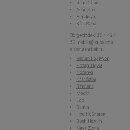
Ramat Gan
Ashqelon
Herzliyya
Kfar Saba
Bölgenizdeki 3G / 4G /
5G mobil ağ kapsama
alanına da bakın:
Rishon LeẔiyyon
Petaẖ Tiqwa
Netanya
Kfar Saba
Ra'anana
Modiin
Lod
Ramla
Hod HaSharon
Rosh Ha‘Ayin
Ness Ziona