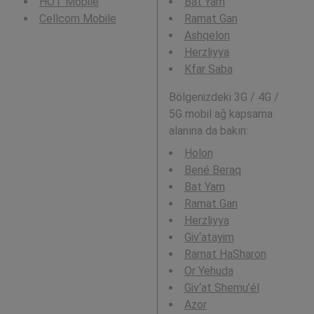
HOT Mobile
Bat Yam
Cellcom Mobile
Ramat Gan
Ashqelon
Herzliyya
Kfar Saba
Bölgenizdeki 3G / 4G /
5G mobil ağ kapsama
alanına da bakın:
H̱olon
Bené Beraq
Bat Yam
Ramat Gan
Herzliyya
Giv‘atayim
Ramat HaSharon
Or Yehuda
Giv‘at Shemu’él
Azor