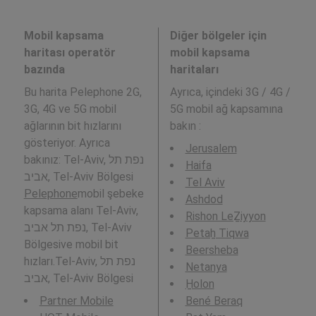
Mobil kapsama
Diğer bölgeler için
haritası operatör
mobil kapsama
bazında
haritaları
Bu harita Pelephone 2G,
Ayrıca,
içindeki 3G / 4G /
3G, 4G ve 5G mobil
5G mobil ağ kapsamına
ağlarının bit hızlarını
bakın :
gösteriyor. Ayrıca
Jerusalem
bakınız: Tel-Aviv, נפת תל
Haifa
אביב, Tel-Aviv Bölgesi
Tel Aviv
Pelephone
mobil şebeke
Ashdod
kapsama alanı Tel-Aviv,
Rishon LeẔiyyon
נפת תל אביב, Tel-Aviv
Petaẖ Tiqwa
Bölgesive mobil bit
Beersheba
hızları.Tel-Aviv, נפת תל
Netanya
אביב, Tel-Aviv Bölgesi
H̱olon
Partner Mobile
Bené Beraq