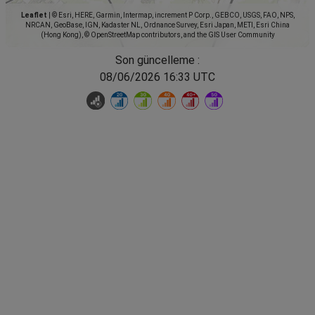
Leaflet
|
© Esri, HERE, Garmin, Intermap, increment P Corp., GEBCO, USGS, FAO, NPS,
NRCAN, GeoBase, IGN, Kadaster NL, Ordnance Survey, Esri Japan, METI, Esri China
(Hong Kong), © OpenStreetMap contributors, and the GIS User Community
Son güncelleme :
08/06/2026 16:33 UTC