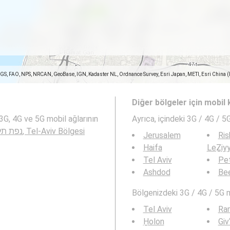
SGS, FAO, NPS, NRCAN, GeoBase, IGN, Kadaster NL, Ordnance Survey, Esri Japan, METI, Esri China 
Diğer bölgeler için mobil
Ayrıca,
içindeki 3G / 4G / 5
Herzliyya, נפת תל אביב, Tel-Aviv Bölgesi
Jerusalem
Ris
Haifa
LeẔiy
Tel Aviv
Pe
Ashdod
Be
Bölgenizdeki 3G / 4G / 5G 
Tel Aviv
Ra
H̱olon
Giv