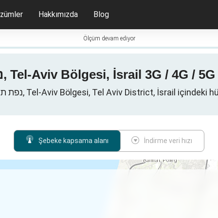
zümler
Hakkımızda
Blog
Ölçüm devam ediyor
Herzliyya, נפת תל אביב, Tel-Aviv Bölgesi, İsrail 3G
Herzliyya, נפת תל אביב, Tel-Aviv Bölgesi, Tel Aviv District, İsrail için
Şebeke kapsama alanı
İndirme veri hızı