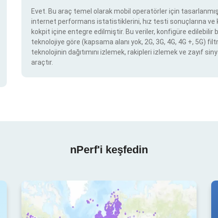
Evet. Bu araç temel olarak mobil operatörler için tasarlanmışt
internet performans istatistiklerini, hız testi sonuçlarına v
kokpit içine entegre edilmiştir. Bu veriler, konfigüre edilebil
teknolojiye göre (kapsama alanı yok, 2G, 3G, 4G, 4G +, 5G) filtr
teknolojinin dağıtımını izlemek, rakipleri izlemek ve zayıf siny
araçtır.
nPerf'i keşfedin