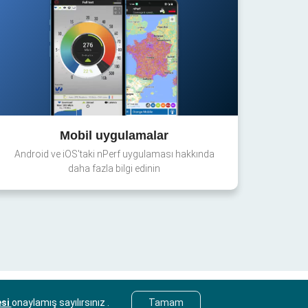
Mobil uygulamalar
Android ve iOS'taki nPerf uygulaması hakkında
daha fazla bilgi edinin
esi
onaylamış sayılırsınız .
Tamam