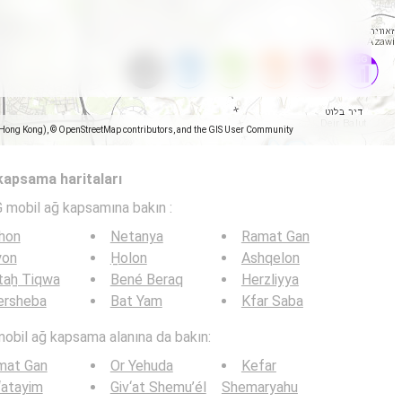
(Hong Kong), © OpenStreetMap contributors, and the GIS User Community
 kapsama haritaları
G mobil ağ kapsamına bakın :
hon
Netanya
Ramat Gan
yon
H̱olon
Ashqelon
taẖ Tiqwa
Bené Beraq
Herzliyya
ersheba
Bat Yam
Kfar Saba
mobil ağ kapsama alanına da bakın:
mat Gan
Or Yehuda
Kefar
‘atayim
Giv‘at Shemu’él
Shemaryahu