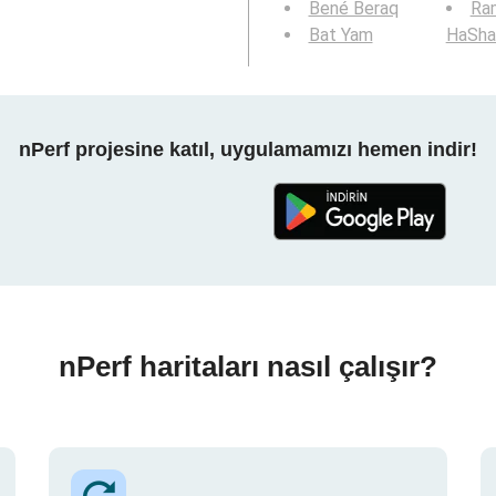
Bené Beraq
Ra
Bat Yam
HaSha
nPerf projesine katıl, uygulamamızı hemen indir!
nPerf haritaları nasıl çalışır?