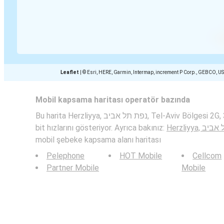
Leaflet
|
© Esri, HERE, Garmin, Intermap, increment P Corp., GEBCO, U
Mobil kapsama haritası operatör bazında
Bu harita Herzliyya, נפת תל אביב, Tel-Aviv Bölgesi 2G, 3G, 4G ve 5G mobil ağlarının
bit hızlarını gösteriyor. Ayrıca bakınız:
mobil şebeke kapsama alanı haritası
Pelephone
HOT Mobile
Cellcom
Partner Mobile
Mobile