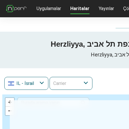
Uygulamalar
Haritalar
Yayınlar
Çö
IL
- İsrail
+
−