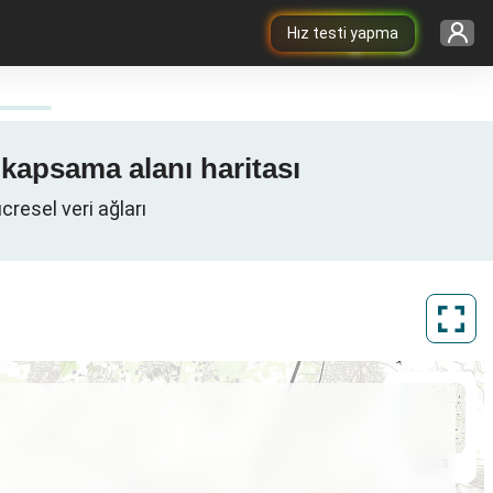
Hız testi yapma
 / 4G / 5G kapsama alanı haritası
deki hücresel veri ağları
ArcGIS