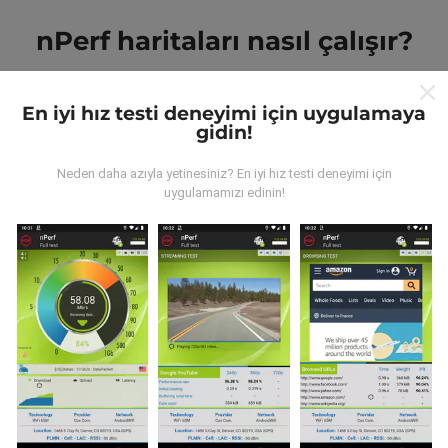
nPerf haritaları nasıl çalışır?
En iyi hız testi deneyimi için uygulamaya
gidin!
Neden daha azıyla yetinesiniz? En iyi hız testi deneyimi için
Veriler nereden geliyor?
uygulamamızı edinin!
Veriler, nPerf uygulamasının kullanıcıları tarafından
gerçekleştirilen testlerden toplanmıştır. Bunlar, gerçek
koşullarda, doğrudan sahada yapılan testlerdir. Siz de
dahil olmak istiyorsanız, tüm yapmanız gereken nPerf
uygulamasını akıllı telefonunuza indirmek.
Ne kadar
fazla veri varsa, haritalar o kadar kapsamlı olur!