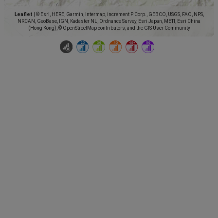
Leaflet
|
© Esri, HERE, Garmin, Intermap, increment P Corp., GEBCO, USGS, FAO, NPS,
NRCAN, GeoBase, IGN, Kadaster NL, Ordnance Survey, Esri Japan, METI, Esri China
(Hong Kong), © OpenStreetMap contributors, and the GIS User Community