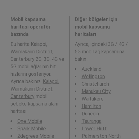
Mobil kapsama
Diğer bölgeler için
haritası operatör
mobil kapsama
bazında
haritaları
Bu harita Kaiapoi,
Ayrıca,
içindeki 3G / 4G /
Waimakariri District,
5G mobil ağ kapsamına
Canterbury 2G, 3G, 4G ve
bakın :
5G mobil ağlarının bit
Auckland
hızlarını gösteriyor.
Wellington
Ayrıca bakınız:
Kaiapoi,
Christchurch
Waimakariri District,
Manukau City
Canterbury
mobil
Waitakere
şebeke kapsama alanı
Hamilton
haritası
Dunedin
One Mobile
Tauranga
Spark Mobile
Lower Hutt
2degrees Mobile
Palmerston North