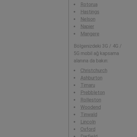
Rotorua
Hastings
Nelson
Napier
Mangere
Bölgenizdeki 3G / 4G /
5G mobil ağ kapsama
alanına da bakın:
Christchurch
Ashburton
Timaru
Prebbleton
Rolleston
Woodend
Tinwald
Lincoln
Oxford
Darfield