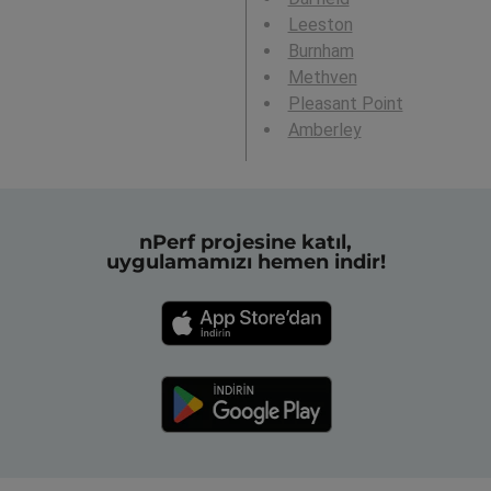
Leeston
Burnham
Methven
Pleasant Point
Amberley
nPerf projesine katıl,
uygulamamızı hemen indir!