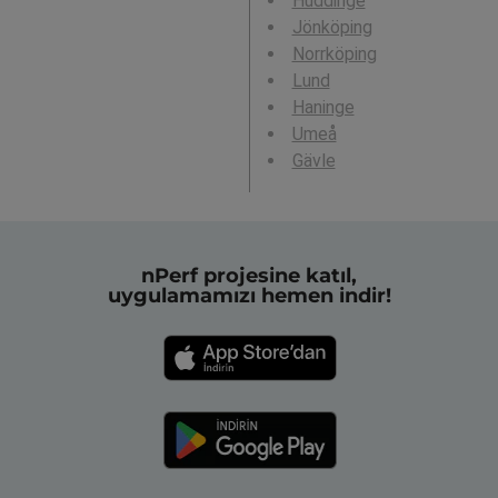
Huddinge
Jönköping
Norrköping
Lund
Haninge
Umeå
Gävle
nPerf projesine katıl,
uygulamamızı hemen indir!