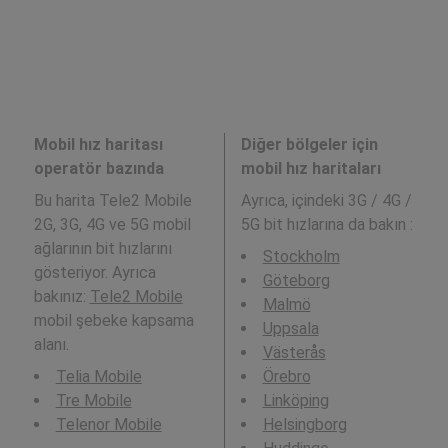
Mobil hız haritası
Diğer bölgeler için
operatör bazında
mobil hız haritaları
Bu harita Tele2 Mobile
Ayrıca,
içindeki 3G / 4G /
2G, 3G, 4G ve 5G mobil
5G bit hızlarına da bakın :
ağlarının bit hızlarını
Stockholm
gösteriyor. Ayrıca
Göteborg
bakınız:
Tele2 Mobile
Malmö
mobil şebeke kapsama
Uppsala
alanı.
Västerås
Telia Mobile
Örebro
Tre Mobile
Linköping
Telenor Mobile
Helsingborg