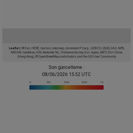
Leaflet
|
© Esri, HERE, Garmin, Intermap, increment P Corp., GEBCO, USGS, FAO, NPS,
NRCAN, GeoBase, IGN, Kadaster NL, Ordnance Survey, Esri Japan, METI, Esri China
(Hong Kong), © OpenStreetMap contributors, and the GIS User Community
Son güncelleme :
08/06/2026 15:52 UTC