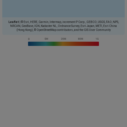
Leaflet
|
© Esri, HERE, Garmin, Intermap, increment P Corp., GEBCO, USGS, FAO, NPS,
NRCAN, GeoBase, IGN, Kadaster NL, Ordnance Survey, Esri Japan, METI, Esri China
(Hong Kong), © OpenStreetMap contributors, and the GIS User Community