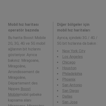
Mobil hız haritası
Diğer bölgeler için
operatör bazında
mobil hız haritaları
Bu harita Boost Mobile
Ayrıca,
içindeki 3G / 4G /
2G, 3G, 4G ve 5G mobil
5G bit hızlarına da bakın :
ağlarının bit hızlarını
New York City
gösteriyor. Ayrıca
Los Angeles
bakınız: Miragoane,
Chicago
Miragoâne,
Houston
Arrondissement de
Philadelphia
Miragoâne,
Phoenix
Département des
San Antonio
Nippes
Boost
San Diego
Mobile
mobil şebeke
Dallas
kapsama alanı
San Jose
Miragoane, Miragoâne,