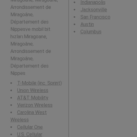
Indianapolis
Arrondissement de
Jacksonville
Miragoâne,
San Francisco
Département des
Austin
Nippesve mobil bit
Columbus
hızları.Miragoane,
Miragoâne,
Arrondissement de
Miragoâne,
Département des
Nippes
T-Mobile (inc. Sprint)
Union Wireless
AT&T Mobility
Verizon Wireless
Carolina West
Wireless
Cellular One
U.S. Cellular