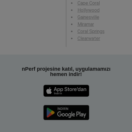
Cape Coral
Hollywood
Gainesville
Miramar
Coral Springs
Clearwater
nPerf projesine katıl, uygulamamızı
hemen indir!