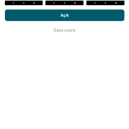
nPerf.com'a girme işlemini gerçekleştirerek,
Gizlilik ve Çerezler
Kullanım Politikası
Son Kullanıcı Lisans Sözleşmesi
onaylamış
Güncellemeler nasıl yapılır?
Açık
sayılırsınız .
Ağ kapsama haritaları her saat bir yapay zeka
Daha sonra
Tamam
tarafından otomatik olarak güncellenir. Hız haritaları
her 15 dakikada bir güncellenir
. Veriler iki yıl boyunca
görüntülenir. İki yıl sonra, en eski veriler ayda bir kez
haritalardan kaldırılır.
Ne kadar güvenilir ve doğru?
Testler, kullanıcıların cihazlarında gerçekleştirilir.
Coğrafi konum hassasiyeti, test sırasındaki GPS
sinyalinin alım kalitesine bağlıdır. Kapsam verileri için,
yalnızca
50 metrelik kesinliğe
sahip maksimum