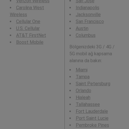
Verizon Wireless
San Jose
Carolina West
Indianapolis
Wireless
Jacksonville
Cellular One
San Francisco
U.S. Cellular
Austin
AT&T FirstNet
Columbus
Boost Mobile
Bölgenizdeki 3G / 4G /
5G mobil ağ kapsama
alanına da bakın:
Miami
Tampa
Saint Petersburg
Orlando
Hialeah
Tallahassee
Fort Lauderdale
Port Saint Lucie
Pembroke Pines