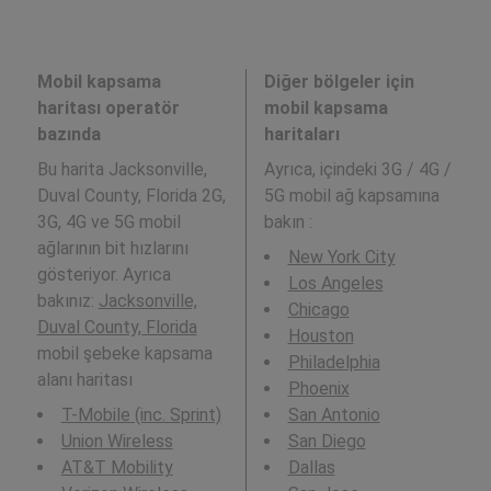
Mobil kapsama
Diğer bölgeler için
haritası operatör
mobil kapsama
bazında
haritaları
Bu harita Jacksonville,
Ayrıca,
içindeki 3G / 4G /
Duval County, Florida 2G,
5G mobil ağ kapsamına
3G, 4G ve 5G mobil
bakın :
ağlarının bit hızlarını
New York City
gösteriyor. Ayrıca
Los Angeles
bakınız:
Jacksonville,
Chicago
Duval County, Florida
Houston
mobil şebeke kapsama
Philadelphia
alanı haritası
Phoenix
T-Mobile (inc. Sprint)
San Antonio
Union Wireless
San Diego
AT&T Mobility
Dallas