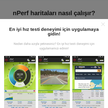
nPerf haritaları nasıl çalışır?
En iyi hız testi deneyimi için uygulamaya
gidin!
Neden daha azıyla yetinesiniz? En iyi hız testi deneyimi için
Veriler nereden geliyor?
uygulamamızı edinin!
Veriler, nPerf uygulamasının kullanıcıları tarafından
gerçekleştirilen testlerden toplanmıştır. Bunlar, gerçek
koşullarda, doğrudan sahada yapılan testlerdir. Siz de
dahil olmak istiyorsanız, tüm yapmanız gereken nPerf
uygulamasını akıllı telefonunuza indirmek.
Ne kadar
fazla veri varsa, haritalar o kadar kapsamlı olur!