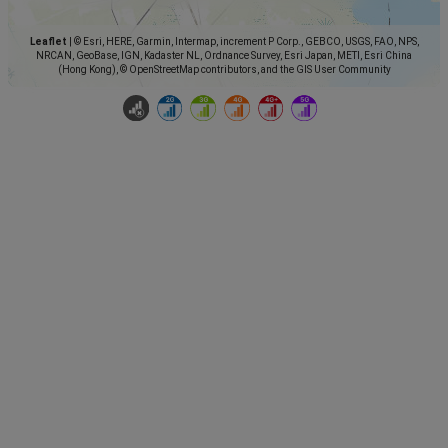
Leaflet
|
© Esri, HERE, Garmin, Intermap, increment P Corp., GEBCO, USGS, FAO, NPS,
NRCAN, GeoBase, IGN, Kadaster NL, Ordnance Survey, Esri Japan, METI, Esri China
(Hong Kong), © OpenStreetMap contributors, and the GIS User Community