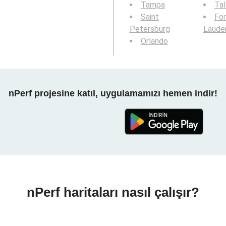
Tampa
Tal
Saint
For
Petersburg
Laude
Orlando
nPerf projesine katıl, uygulamamızı hemen indir!
nPerf haritaları nasıl çalışır?