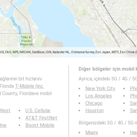
SGS, FAO, NPS, NRCAN, GeoBase, IGN, Kadaster NL, Ordnance Survey, Esri Japan, METI, Esri China 
Diğer bölgeler için mobil
ğlarının bit hızlarını
Ayrıca,
içindeki 3G / 4G / 5
 Florida
T-Mobile (inc.
New York City
Phi
 County, Floridave mobil
Los Angeles
Ph
Chicago
San
 West
U.S. Cellular
Houston
Sa
AT&T FirstNet
Bölgenizdeki 3G / 4G / 5G 
 One
Boost Mobile
Miami
Hia