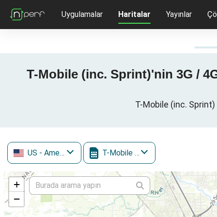
Uygulamalar
Haritalar
Yayınlar
Çö
T-Mobile (inc. Sprint)'nin 3G / 
T-Mobile (inc. Sprint)
US
- Amerika Birleşik Devletleri
T-Mobile (inc. Sprint)
+
−