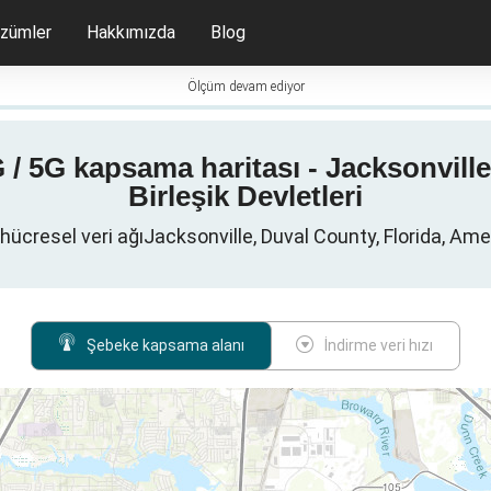
zümler
Hakkımızda
Blog
Ölçüm devam ediyor
4G / 5G kapsama haritası - Jacksonvill
Birleşik Devletleri
 hücresel veri ağıJacksonville, Duval County, Florida, Amer
Şebeke kapsama alanı
İndirme veri hızı