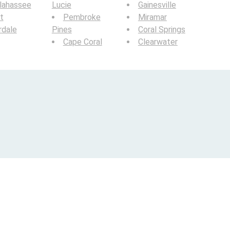
lahassee
Lucie
Gainesville
t
Pembroke
Miramar
rdale
Pines
Coral Springs
Cape Coral
Clearwater