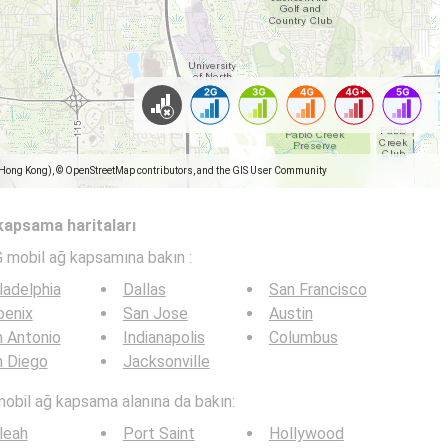
(Hong Kong), © OpenStreetMap contributors, and the GIS User Community
 kapsama haritaları
G mobil ağ kapsamına bakın :
ladelphia
Dallas
San Francisco
oenix
San Jose
Austin
 Antonio
Indianapolis
Columbus
n Diego
Jacksonville
mobil ağ kapsama alanına da bakın:
leah
Port Saint
Hollywood