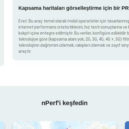
Kapsama haritaları görselleştirme için bir P
Evet. Bu araç temel olarak mobil operatörler için tasarlanmışt
internet performans istatistiklerini, hız testi sonuçlarına v
kokpit içine entegre edilmiştir. Bu veriler, konfigüre edilebil
teknolojiye göre (kapsama alanı yok, 2G, 3G, 4G, 4G +, 5G) filtr
teknolojinin dağıtımını izlemek, rakipleri izlemek ve zayıf siny
araçtır.
nPerf'i keşfedin