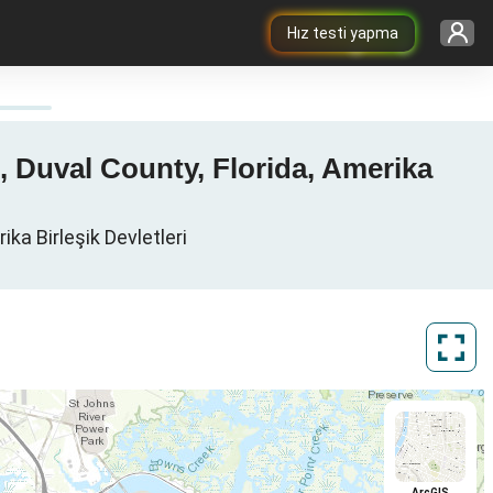
Hız testi yapma
e, Duval County, Florida, Amerika
ika Birleşik Devletleri
ArcGIS