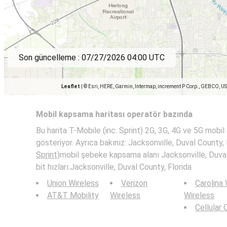
Son güncelleme :
07/27/2026 04:00 UTC
Leaflet
|
© Esri, HERE, Garmin, Intermap, increment P Corp., GEBCO, U
Mobil kapsama haritası operatör bazında
Bu harita T-Mobile (inc. Sprint) 2G, 3G, 4G ve 5G mobil a
gösteriyor. Ayrıca bakınız: Jacksonville, Duval County,
Sprint)
mobil şebeke kapsama alanı Jacksonville, Duval
bit hızları.Jacksonville, Duval County, Florida
Union Wireless
Verizon
Carolina
AT&T Mobility
Wireless
Wireless
Cellular