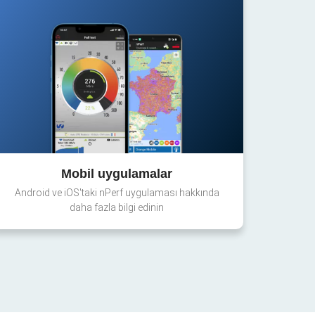
Mobil uygulamalar
Android ve iOS'taki nPerf uygulaması hakkında
daha fazla bilgi edinin