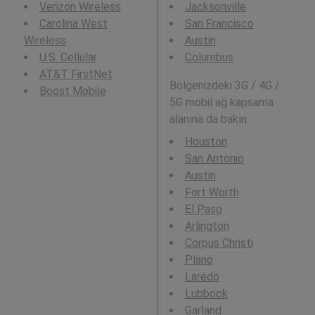
Verizon Wireless
Jacksonville
Carolina West
San Francisco
Wireless
Austin
U.S. Cellular
Columbus
AT&T FirstNet
Bölgenizdeki 3G / 4G /
Boost Mobile
5G mobil ağ kapsama
alanına da bakın:
Houston
San Antonio
Austin
Fort Worth
El Paso
Arlington
Corpus Christi
Plano
Laredo
Lubbock
Garland