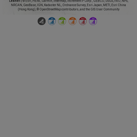
Leaflet
|
© Esri, HERE, Garmin, Intermap, increment P Corp., GEBCO, USGS, FAO, NPS,
NRCAN, GeoBase, IGN, Kadaster NL, Ordnance Survey, Esri Japan, METI, Esri China
(Hong Kong), © OpenStreetMap contributors, and the GIS User Community