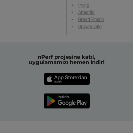
Irving
Amarillo
Grand Prairie
Brownsville
nPerf projesine katıl,
uygulamamızı hemen indir!