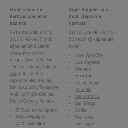
Mobil kapsama
Diğer bölgeler için
haritası operatör
mobil kapsama
bazında
haritaları
Bu harita Cellular One
Ayrıca,
içindeki 3G / 4G /
2G, 3G, 4G ve 5G mobil
5G mobil ağ kapsamına
ağlarının bit hızlarını
bakın :
gösteriyor. Ayrıca
New York City
bakınız: Dallas, Dallas
Los Angeles
County, Teksas
Cellular
Chicago
One
mobil şebeke
Houston
kapsama alanı Dallas,
Philadelphia
Dallas County, Teksasve
Phoenix
mobil bit hızları.Dallas,
San Antonio
Dallas County, Teksas
San Diego
T-Mobile (inc. Sprint)
Dallas
Union Wireless
San Jose
AT&T Mobility
Indianapolis