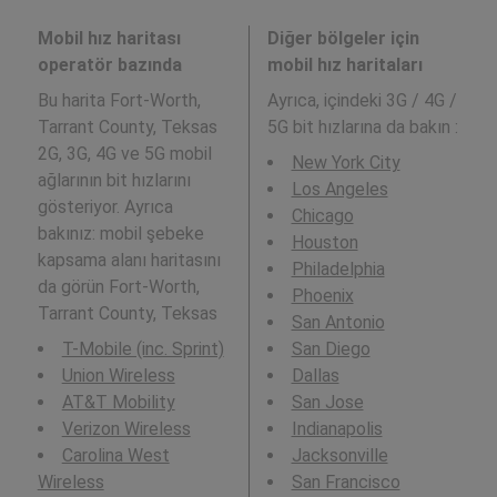
Mobil hız haritası
Diğer bölgeler için
operatör bazında
mobil hız haritaları
Bu harita Fort-Worth,
Ayrıca,
içindeki 3G / 4G /
Tarrant County, Teksas
5G bit hızlarına da bakın :
2G, 3G, 4G ve 5G mobil
New York City
ağlarının bit hızlarını
Los Angeles
gösteriyor. Ayrıca
Chicago
bakınız: mobil şebeke
Houston
kapsama alanı haritasını
Philadelphia
da görün Fort-Worth,
Phoenix
Tarrant County, Teksas
San Antonio
T-Mobile (inc. Sprint)
San Diego
Union Wireless
Dallas
AT&T Mobility
San Jose
Verizon Wireless
Indianapolis
Carolina West
Jacksonville
Wireless
San Francisco