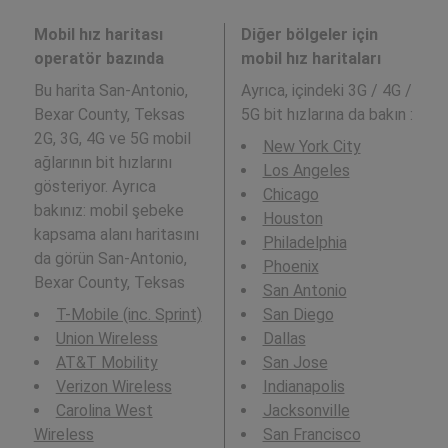
Mobil hız haritası
Diğer bölgeler için
operatör bazında
mobil hız haritaları
Bu harita San-Antonio,
Ayrıca,
içindeki 3G / 4G /
Bexar County, Teksas
5G bit hızlarına da bakın :
2G, 3G, 4G ve 5G mobil
New York City
ağlarının bit hızlarını
Los Angeles
gösteriyor. Ayrıca
Chicago
bakınız: mobil şebeke
Houston
kapsama alanı haritasını
Philadelphia
da görün San-Antonio,
Phoenix
Bexar County, Teksas
San Antonio
T-Mobile (inc. Sprint)
San Diego
Union Wireless
Dallas
AT&T Mobility
San Jose
Verizon Wireless
Indianapolis
Carolina West
Jacksonville
Wireless
San Francisco