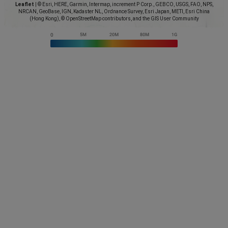
Leaflet
|
© Esri, HERE, Garmin, Intermap, increment P Corp., GEBCO, USGS, FAO, NPS,
NRCAN, GeoBase, IGN, Kadaster NL, Ordnance Survey, Esri Japan, METI, Esri China
(Hong Kong), © OpenStreetMap contributors, and the GIS User Community