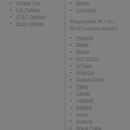
Cellular One
Austin
U.S. Cellular
Columbus
AT&T FirstNet
Bölgenizdeki 3G / 4G /
Boost Mobile
5G bit hızlarına da bakın:
Houston
Dallas
Austin
Fort Worth
El Paso
Arlington
Corpus Christi
Plano
Laredo
Lubbock
Garland
Irving
Amarillo
Grand Prairie