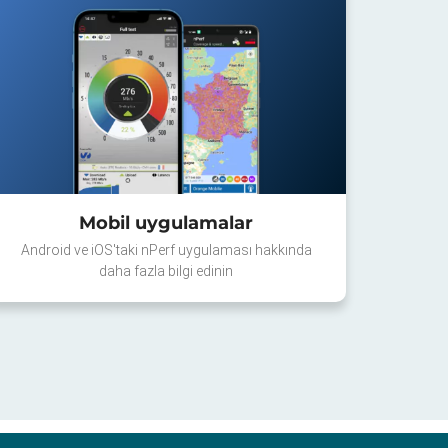
Mobil uygulamalar
Android ve iOS'taki nPerf uygulaması hakkında
daha fazla bilgi edinin