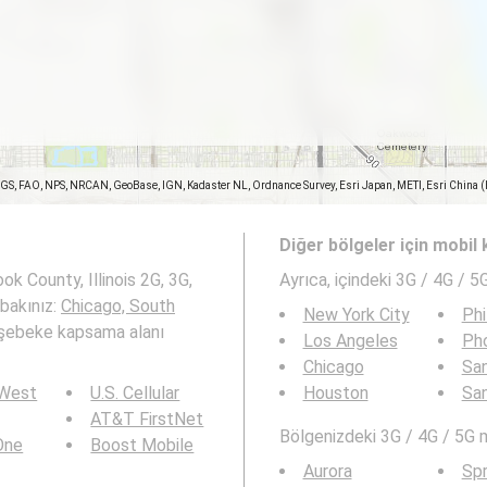
SGS, FAO, NPS, NRCAN, GeoBase, IGN, Kadaster NL, Ordnance Survey, Esri Japan, METI, Esri China 
Diğer bölgeler için mobil
k County, Illinois 2G, 3G,
Ayrıca,
içindeki 3G / 4G / 5
 bakınız:
Chicago, South
New York City
Phi
şebeke kapsama alanı
Los Angeles
Ph
Chicago
San
 West
U.S. Cellular
Houston
Sa
AT&T FirstNet
Bölgenizdeki 3G / 4G / 5G 
 One
Boost Mobile
Aurora
Spr