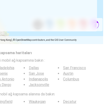
(Hong Kong), © OpenStreetMap contributors, and the GIS User Community
 kapsama haritaları
G mobil ağ kapsamına bakın :
ladelphia
Dallas
San Francisco
oenix
San Jose
Austin
 Antonio
Indianapolis
Columbus
n Diego
Jacksonville
mobil ağ kapsama alanına da bakın:
ingfield
Waukegan
Decatur