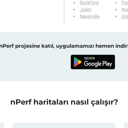
Rockford
Peo
Joliet
Nor
Naperville
Elg
nPerf projesine katıl, uygulamamızı hemen indir
nPerf haritaları nasıl çalışır?