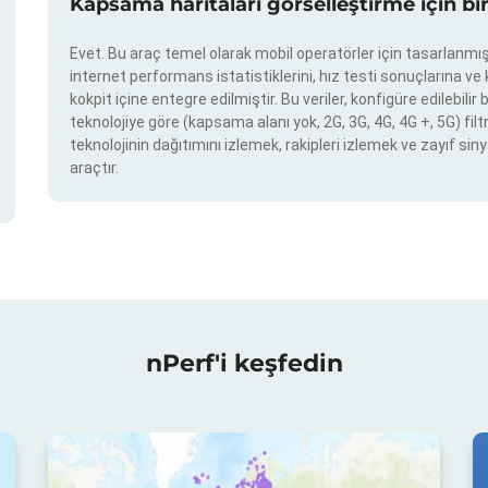
Kapsama haritaları görselleştirme için bi
Evet. Bu araç temel olarak mobil operatörler için tasarlanmışt
internet performans istatistiklerini, hız testi sonuçlarına v
kokpit içine entegre edilmiştir. Bu veriler, konfigüre edilebil
teknolojiye göre (kapsama alanı yok, 2G, 3G, 4G, 4G +, 5G) filtr
teknolojinin dağıtımını izlemek, rakipleri izlemek ve zayıf siny
araçtır.
nPerf'i keşfedin