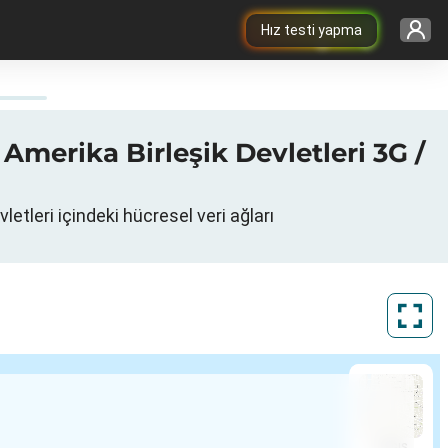
Hız testi yapma
Amerika Birleşik Devletleri 3G /
letleri içindeki hücresel veri ağları
ArcGIS