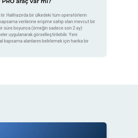
r PRO araç var mı?
ır. Halihazırda bir ülkedeki tüm operatörlerin
e kapsama verilerine erişime sahip olan mevcut bir
ir bir süre boyunca (örneğin sadece son 2 ay)
eler uygulanarak görselleştirilebilir. Yeni
al kapsama alanlarını belirlemek için harika bir