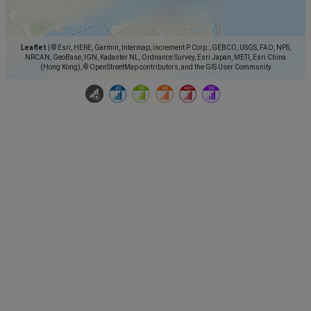
Leaflet
|
© Esri, HERE, Garmin, Intermap, increment P Corp., GEBCO, USGS, FAO, NPS,
NRCAN, GeoBase, IGN, Kadaster NL, Ordnance Survey, Esri Japan, METI, Esri China
(Hong Kong), © OpenStreetMap contributors, and the GIS User Community