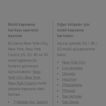
Mobil kapsama
Diğer bölgeler için
haritası operatör
mobil kapsama
bazında
haritaları
Bu harita New-York-City,
Ayrıca,
içindeki 3G / 4G /
New York, New York
5G mobil ağ kapsamına
County 2G, 3G, 4G ve 5G
bakın :
mobil ağlarının bit
New York City
hızlarını gösteriyor.
Los Angeles
Ayrıca bakınız:
New-
Chicago
York-City, New York,
Houston
New York County
mobil
Philadelphia
şebeke kapsama alanı
Phoenix
haritası
San Antonio
T-Mobile (inc. Sprint)
San Diego