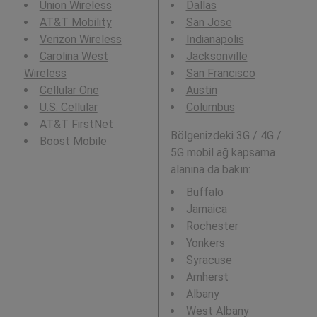
Union Wireless
Dallas
AT&T Mobility
San Jose
Verizon Wireless
Indianapolis
Carolina West
Jacksonville
Wireless
San Francisco
Cellular One
Austin
U.S. Cellular
Columbus
AT&T FirstNet
Bölgenizdeki 3G / 4G /
Boost Mobile
5G mobil ağ kapsama
alanına da bakın:
Buffalo
Jamaica
Rochester
Yonkers
Syracuse
Amherst
Albany
West Albany