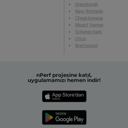
Greenburgh
New Rochelle
Cheektowaga
Mount Vernon
Schenectady
Utica
Brentwood
nPerf projesine katıl,
uygulamamızı hemen indir!