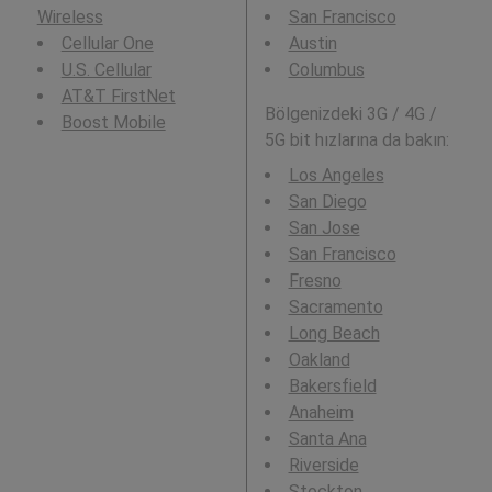
Wireless
San Francisco
Cellular One
Austin
U.S. Cellular
Columbus
AT&T FirstNet
Bölgenizdeki 3G / 4G /
Boost Mobile
5G bit hızlarına da bakın:
Los Angeles
San Diego
San Jose
San Francisco
Fresno
Sacramento
Long Beach
Oakland
Bakersfield
Anaheim
Santa Ana
Riverside
Stockton