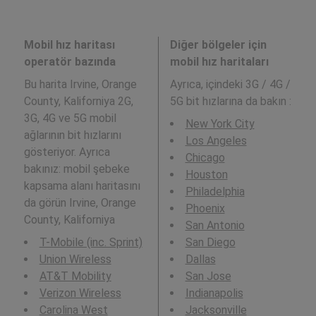
Mobil hız haritası
Diğer bölgeler için
operatör bazında
mobil hız haritaları
Bu harita Irvine, Orange
Ayrıca,
içindeki 3G / 4G /
County, Kaliforniya 2G,
5G bit hızlarına da bakın :
3G, 4G ve 5G mobil
New York City
ağlarının bit hızlarını
Los Angeles
gösteriyor. Ayrıca
Chicago
bakınız: mobil şebeke
Houston
kapsama alanı haritasını
Philadelphia
da görün Irvine, Orange
Phoenix
County, Kaliforniya
San Antonio
T-Mobile (inc. Sprint)
San Diego
Union Wireless
Dallas
AT&T Mobility
San Jose
Verizon Wireless
Indianapolis
Carolina West
Jacksonville