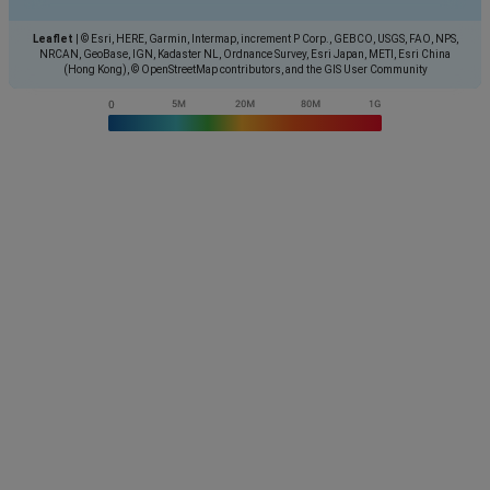
Leaflet
|
© Esri, HERE, Garmin, Intermap, increment P Corp., GEBCO, USGS, FAO, NPS,
NRCAN, GeoBase, IGN, Kadaster NL, Ordnance Survey, Esri Japan, METI, Esri China
(Hong Kong), © OpenStreetMap contributors, and the GIS User Community