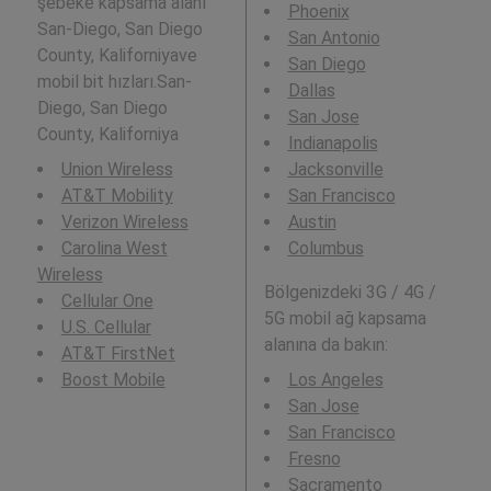
şebeke kapsama alanı
Phoenix
San-Diego, San Diego
San Antonio
County, Kaliforniyave
San Diego
mobil bit hızları.San-
Dallas
Diego, San Diego
San Jose
County, Kaliforniya
Indianapolis
Union Wireless
Jacksonville
AT&T Mobility
San Francisco
Verizon Wireless
Austin
Carolina West
Columbus
Wireless
Bölgenizdeki 3G / 4G /
Cellular One
5G mobil ağ kapsama
U.S. Cellular
alanına da bakın:
AT&T FirstNet
Boost Mobile
Los Angeles
San Jose
San Francisco
Fresno
Sacramento