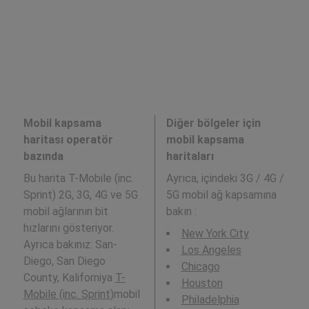
Mobil kapsama
Diğer bölgeler için
haritası operatör
mobil kapsama
bazında
haritaları
Bu harita T-Mobile (inc.
Ayrıca,
içindeki 3G / 4G /
Sprint) 2G, 3G, 4G ve 5G
5G mobil ağ kapsamına
mobil ağlarının bit
bakın :
hızlarını gösteriyor.
New York City
Ayrıca bakınız: San-
Los Angeles
Diego, San Diego
Chicago
County, Kaliforniya
T-
Houston
Mobile (inc. Sprint)
mobil
Philadelphia