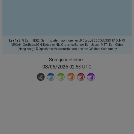
Leaflet
|
© Esri, HERE, Garmin, Intermap, increment P Corp., GEBCO, USGS, FAO, NPS,
NRCAN, GeoBase, IGN, Kadaster NL, Ordnance Survey, Esri Japan, METI, Esri China
(Hong Kong), © OpenStreetMap contributors, and the GIS User Community
Son güncelleme :
08/05/2026 02:53 UTC