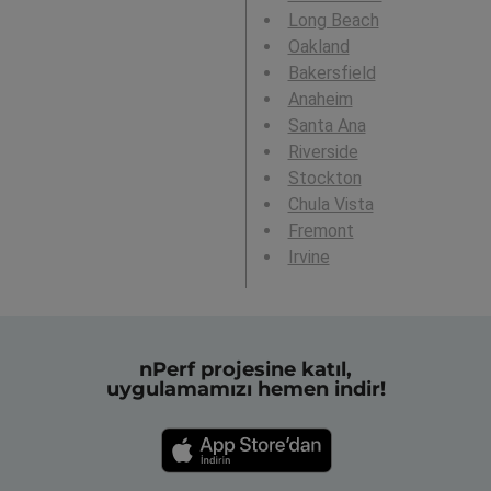
Long Beach
Oakland
Bakersfield
Anaheim
Santa Ana
Riverside
Stockton
Chula Vista
Fremont
Irvine
nPerf projesine katıl,
uygulamamızı hemen indir!