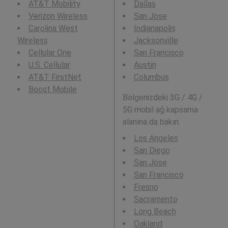
AT&T Mobility
Dallas
Verizon Wireless
San Jose
Carolina West
Indianapolis
Wireless
Jacksonville
Cellular One
San Francisco
U.S. Cellular
Austin
AT&T FirstNet
Columbus
Boost Mobile
Bölgenizdeki 3G / 4G /
5G mobil ağ kapsama
alanına da bakın:
Los Angeles
San Diego
San Jose
San Francisco
Fresno
Sacramento
Long Beach
Oakland