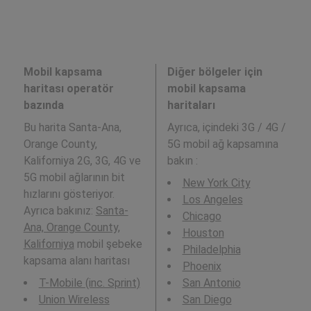
Mobil kapsama
Diğer bölgeler için
haritası operatör
mobil kapsama
bazında
haritaları
Bu harita Santa-Ana,
Ayrıca,
içindeki 3G / 4G /
Orange County,
5G mobil ağ kapsamına
Kaliforniya 2G, 3G, 4G ve
bakın :
5G mobil ağlarının bit
New York City
hızlarını gösteriyor.
Los Angeles
Ayrıca bakınız:
Santa-
Chicago
Ana, Orange County,
Houston
Kaliforniya
mobil şebeke
Philadelphia
kapsama alanı haritası
Phoenix
T-Mobile (inc. Sprint)
San Antonio
Union Wireless
San Diego