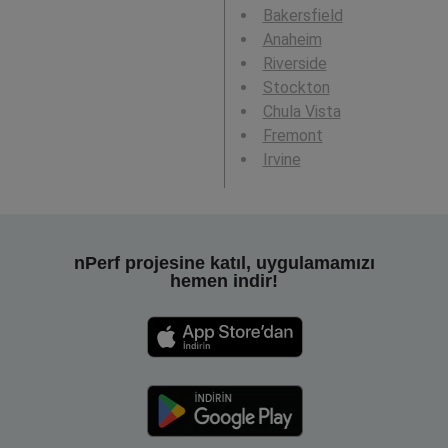
Bakersfield
Anaheim
Riverside
Stockton
Chula Vista
Fremont
Irvine
nPerf projesine katıl, uygulamamızı
hemen indir!