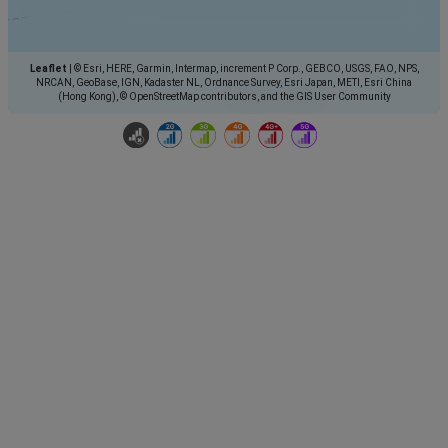
Leaflet
|
© Esri, HERE, Garmin, Intermap, increment P Corp., GEBCO, USGS, FAO, NPS,
NRCAN, GeoBase, IGN, Kadaster NL, Ordnance Survey, Esri Japan, METI, Esri China
(Hong Kong), © OpenStreetMap contributors, and the GIS User Community