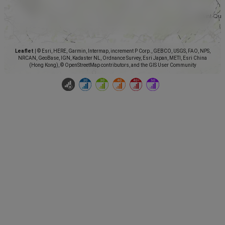
Leaflet
|
© Esri, HERE, Garmin, Intermap, increment P Corp., GEBCO, USGS, FAO, NPS,
NRCAN, GeoBase, IGN, Kadaster NL, Ordnance Survey, Esri Japan, METI, Esri China
(Hong Kong), © OpenStreetMap contributors, and the GIS User Community