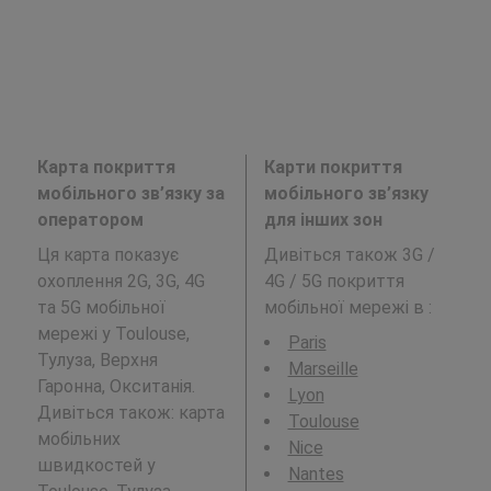
Карта покриття
Карти покриття
мобільного зв’язку за
мобільного зв’язку
оператором
для інших зон
Ця карта показує
Дивіться також 3G /
охоплення 2G, 3G, 4G
4G / 5G покриття
та 5G мобільної
мобільної мережі в
:
мережі у Toulouse,
Paris
Тулуза, Верхня
Marseille
Гаронна, Окситанія.
Lyon
Дивіться також: карта
Toulouse
мобільних
Nice
швидкостей у
Nantes