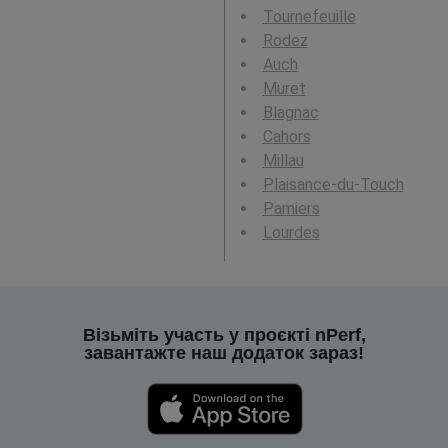
Tournefeuille
Rodez
Auch
Muret
Blagnac
Cahors
Millau
Plaisance-du-Touch
Pamiers
Lourdes
Візьміть участь у проєкті nPerf,
завантажте наш додаток зараз!