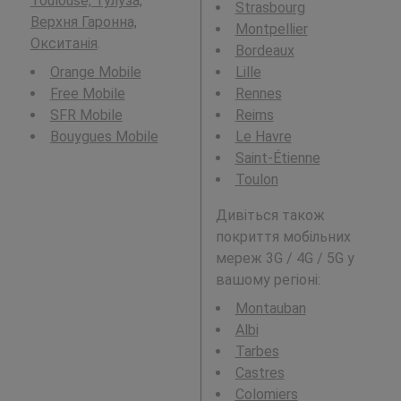
Toulouse, Тулуза,
Strasbourg
Верхня Гаронна,
Montpellier
Окситанія
.
Bordeaux
Orange Mobile
Lille
Free Mobile
Rennes
SFR Mobile
Reims
Bouygues Mobile
Le Havre
Saint-Étienne
Toulon
Дивіться також
покриття мобільних
мереж 3G / 4G / 5G у
вашому регіоні:
Montauban
Albi
Tarbes
Castres
Colomiers