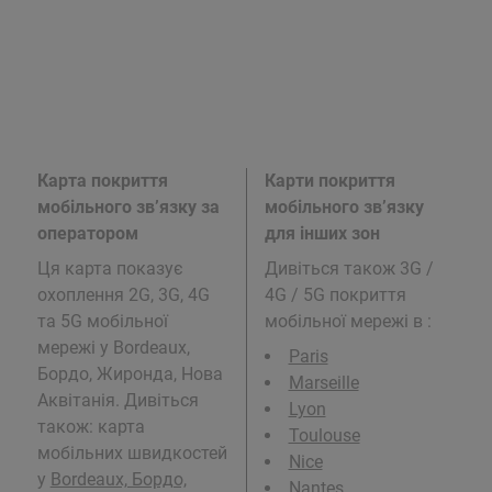
Карта покриття
Карти покриття
мобільного зв’язку за
мобільного зв’язку
оператором
для інших зон
Ця карта показує
Дивіться також 3G /
охоплення 2G, 3G, 4G
4G / 5G покриття
та 5G мобільної
мобільної мережі в
:
мережі у Bordeaux,
Paris
Бордо, Жиронда, Нова
Marseille
Аквітанія. Дивіться
Lyon
також: карта
Toulouse
мобільних швидкостей
Nice
у
Bordeaux, Бордо,
Nantes