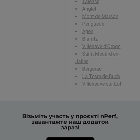
Talence
Anglet
Mont-de-Marsan
Périgueux
Agen
Biarritz
Villenave-d’Ornon
Saint-Médard-en-
Jalles
Bergerac
La Teste-de-Buch
Villeneuve-sur-Lot
Візьміть участь у проєкті nPerf,
завантажте наш додаток
зараз!