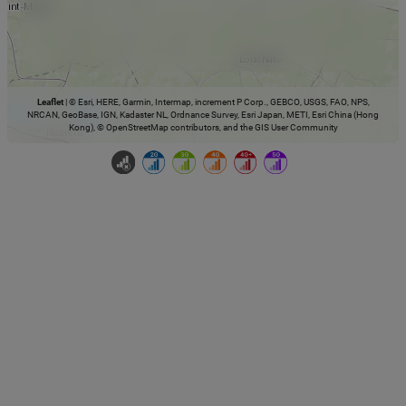
Leaflet
|
© Esri, HERE, Garmin, Intermap, increment P Corp., GEBCO, USGS, FAO, NPS,
NRCAN, GeoBase, IGN, Kadaster NL, Ordnance Survey, Esri Japan, METI, Esri China (Hong
Kong), © OpenStreetMap contributors, and the GIS User Community