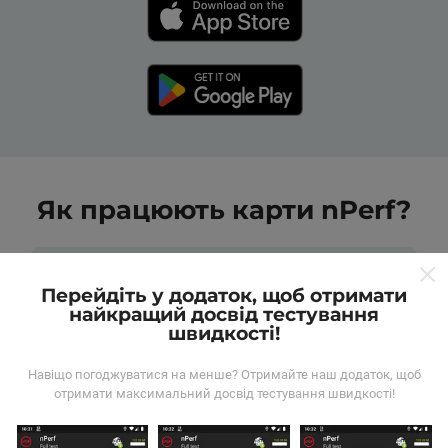
Як працюють карти nPerf?
Перейдіть у додаток, щоб отримати
найкращий досвід тестування
швидкості!
Звідки беруться дані?
Навіщо погоджуватися на менше? Отримайте наш додаток, щоб
отримати максимальний досвід тестування швидкості!
Дані збираються з тестів, проведених
користувачами програми nPerf. Це випробування,
проведені в реальних умовах, безпосередньо в