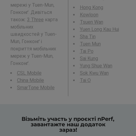
мережі у Tuen-Mun,
Hong Kong
Гонконґ. Дивіться
Kowloon
також:
3 Three
карта
Tsuen Wan
мобільних
Yuen Long Kau Hui
швидкостей у Tuen-
Sha Tin
Mun, Гонконґ і
Tuen Mun
покриття мобільних
Tai Po
мереж у Tuen-Mun,
Sai Kung
Гонконґ.
Yung Shue Wan
CSL Mobile
Sok Kwu Wan
China Mobile
Tai O
SmarTone Mobile
Візьміть участь у проєкті nPerf,
завантажте наш додаток
зараз!