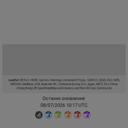
Leaflet
|
© Esri, HERE, Garmin, Intermap, increment P Corp., GEBCO, USGS, FAO, NPS,
NRCAN, GeoBase, IGN, Kadaster NL, Ordnance Survey, Esri Japan, METI, Esri China
(Hong Kong), © OpenStreetMap contributors, and the GIS User Community
Останнє оновлення:
08/07/2026 10:17 UTC