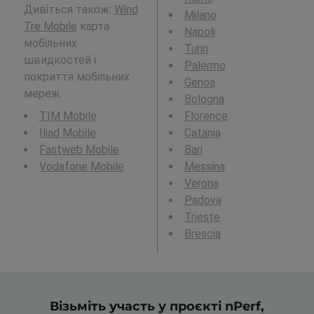
Дивіться також:
Wind
Milano
Tre Mobile
карта
Napoli
мобільних
Turin
швидкостей і
Palermo
покриття мобільних
Genoa
мереж.
Bologna
TIM Mobile
Florence
Iliad Mobile
Catania
Fastweb Mobile
Bari
Vodafone Mobile
Messina
Verona
Padova
Trieste
Brescia
Візьміть участь у проєкті nPerf,