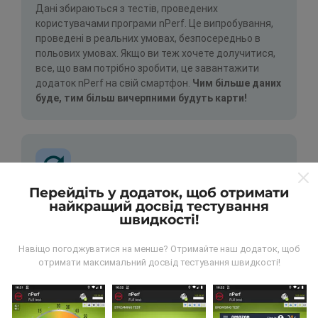
Дані збираються з тестів, проведених
користувачами програми nPerf. Це випробування,
проведені в реальних умовах, безпосередньо в
польових умовах. Якщо ви теж хочете долучитися,
все, що вам потрібно зробити, це завантажити
додаток nPerf на свій смартфон.
Чим більше даних
буде, тим більш вичерпними будуть карти!
Перейдіть у додаток, щоб отримати
найкращий досвід тестування
Як робляться оновлення?
швидкості!
Карти покриття мережі автоматично оновлюються
Навіщо погоджуватися на менше? Отримайте наш додаток, щоб
ботом щогодини. Карти швидкості оновлюються
отримати максимальний досвід тестування швидкості!
кожні 15 хвилин
. Дані показуються протягом двох
років. Через два роки найдавніші дані знімаються з
карт раз на місяць.