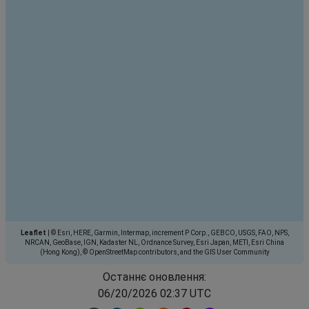
Leaflet
|
© Esri, HERE, Garmin, Intermap, increment P Corp., GEBCO, USGS, FAO, NPS,
NRCAN, GeoBase, IGN, Kadaster NL, Ordnance Survey, Esri Japan, METI, Esri China
(Hong Kong), © OpenStreetMap contributors, and the GIS User Community
Останнє оновлення:
06/20/2026 02:37 UTC