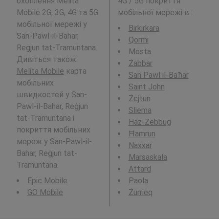
охоплення Melita
4G / 5G покриття
Mobile 2G, 3G, 4G та 5G
мобільної мережі в
:
мобільної мережі у
Birkirkara
San-Pawl-il-Bahar,
Qormi
Reġjun tat-Tramuntana.
Mosta
Дивіться також:
Żabbar
Melita Mobile
карта
San Pawl il-Baħar
мобільних
Saint John
швидкостей у San-
Żejtun
Pawl-il-Bahar, Reġjun
Sliema
tat-Tramuntana і
Haz-Zebbug
покриття мобільних
Ħamrun
мереж у San-Pawl-il-
Naxxar
Bahar, Reġjun tat-
Marsaskala
Tramuntana.
Attard
Epic Mobile
Paola
GO Mobile
Żurrieq