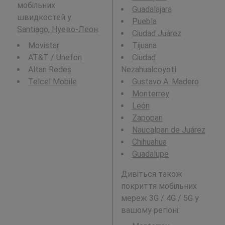
мобільних
Guadalajara
швидкостей у
Puebla
Santiago, Нуево-Леон
.
Ciudad Juárez
Movistar
Tijuana
AT&T / Unefon
Ciudad
Altan Redes
Nezahualcoyotl
Telcel Mobile
Gustavo A. Madero
Monterrey
León
Zapopan
Naucalpan de Juárez
Chihuahua
Guadalupe
Дивіться також
покриття мобільних
мереж 3G / 4G / 5G у
вашому регіоні: