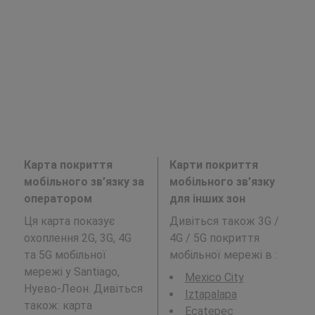
Карта покриття
Карти покриття
мобільного зв’язку за
мобільного зв’язку
оператором
для інших зон
Ця карта показує
Дивіться також 3G /
охоплення 2G, 3G, 4G
4G / 5G покриття
та 5G мобільної
мобільної мережі в
:
мережі у Santiago,
Mexico City
Нуево-Леон. Дивіться
Iztapalapa
також: карта
Ecatepec