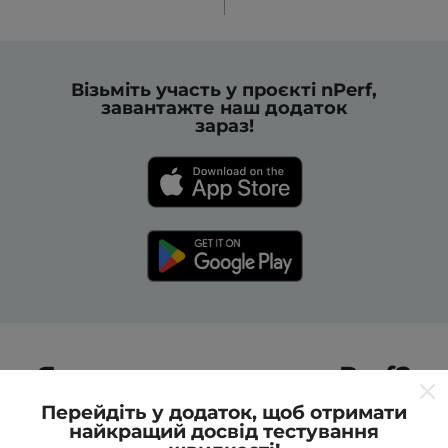
Візьміть участь у проєкті nPerf,
завантажте наш додаток
зараз!
Як працюють карти nPerf?
Перейдіть у додаток, щоб отримати
найкращий досвід тестування