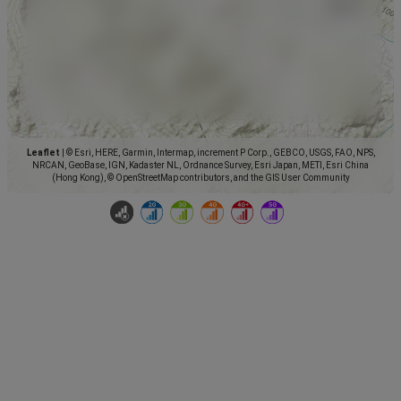
Leaflet
|
© Esri, HERE, Garmin, Intermap, increment P Corp., GEBCO, USGS, FAO, NPS,
NRCAN, GeoBase, IGN, Kadaster NL, Ordnance Survey, Esri Japan, METI, Esri China
(Hong Kong), © OpenStreetMap contributors, and the GIS User Community