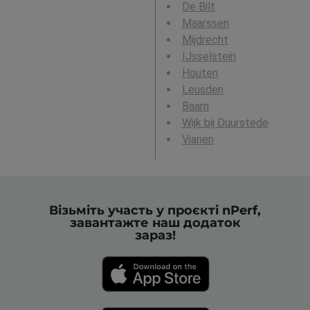
De Bilt
Maarssen
Mijdrecht
IJsselstein
Houten
Leusden
Baarn
Wijk bij Duurstede
Vianen
Візьміть участь у проєкті nPerf,
завантажте наш додаток
зараз!