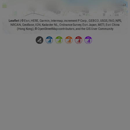
Leaflet
|
© Esri, HERE, Garmin, Intermap, increment P Corp., GEBCO, USGS, FAO, NPS,
NRCAN, GeoBase, IGN, Kadaster NL, Ordnance Survey, Esri Japan, METI, Esri China
(Hong Kong), © OpenStreetMap contributors, and the GIS User Community