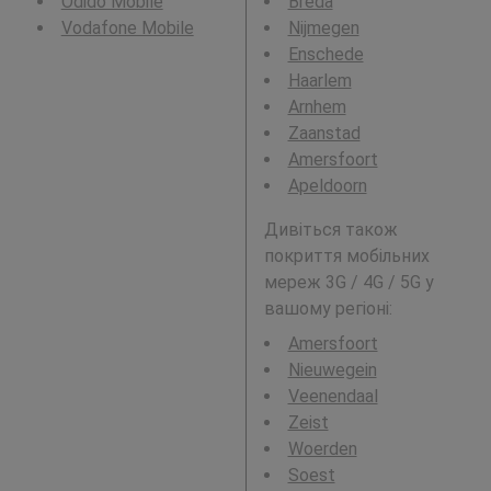
Odido Mobile
Breda
Vodafone Mobile
Nijmegen
Enschede
Haarlem
Arnhem
Zaanstad
Amersfoort
Apeldoorn
Дивіться також
покриття мобільних
мереж 3G / 4G / 5G у
вашому регіоні:
Amersfoort
Nieuwegein
Veenendaal
Zeist
Woerden
Soest