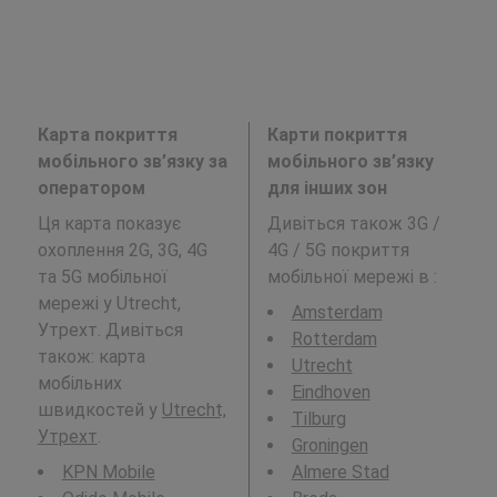
Карта покриття
Карти покриття
мобільного зв’язку за
мобільного зв’язку
оператором
для інших зон
Ця карта показує
Дивіться також 3G /
охоплення 2G, 3G, 4G
4G / 5G покриття
та 5G мобільної
мобільної мережі в
:
мережі у Utrecht,
Amsterdam
Утрехт. Дивіться
Rotterdam
також: карта
Utrecht
мобільних
Eindhoven
швидкостей у
Utrecht,
Tilburg
Утрехт
.
Groningen
KPN Mobile
Almere Stad