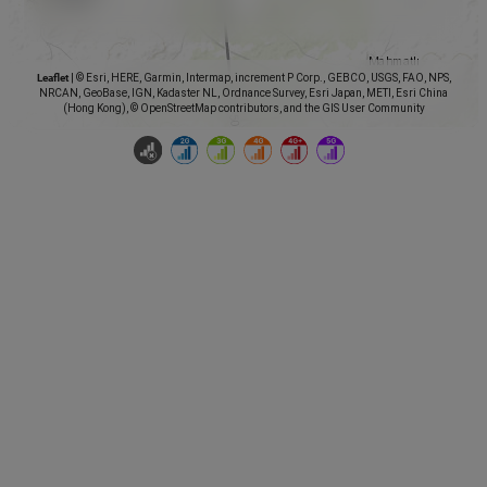
Leaflet
|
© Esri, HERE, Garmin, Intermap, increment P Corp., GEBCO, USGS, FAO, NPS,
NRCAN, GeoBase, IGN, Kadaster NL, Ordnance Survey, Esri Japan, METI, Esri China
(Hong Kong), © OpenStreetMap contributors, and the GIS User Community