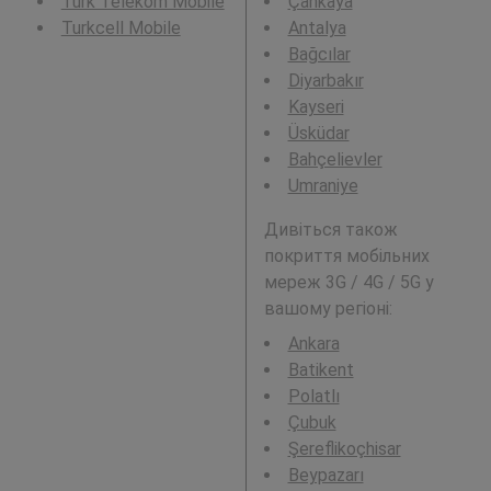
Türk Telekom Mobile
Çankaya
Turkcell Mobile
Antalya
Bağcılar
Diyarbakır
Kayseri
Üsküdar
Bahçelievler
Umraniye
Дивіться також
покриття мобільних
мереж 3G / 4G / 5G у
вашому регіоні:
Ankara
Batikent
Polatlı
Çubuk
Şereflikoçhisar
Beypazarı