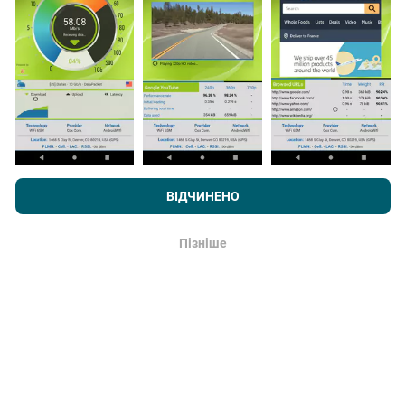
буде, тим більш вичерпними будуть карти!
Як робляться оновлення?
Переглядаючи nPerf.com, ви даєте згоду на нашу
Політику
Карти покриття мережі автоматично оновлюються
конфіденційності та використання файлів cookie
, а також на
ВІДЧИНЕНО
ботом щогодини. Карти швидкості оновлюються
наш тест nPerf
Ліцензійний договір кінцевого користувача
.
кожні 15 хвилин
. Дані показуються протягом двох
років. Через два роки найдавніші дані знімаються з
Пізніше
Гаразд
карт раз на місяць.
Наскільки це надійно і точно?