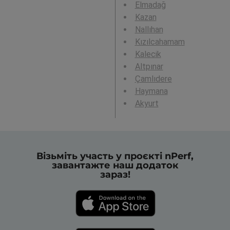
Elmadağ
Kazan
Nallıhan
Kızılcahamam
Kalecik
Altpınar
Çamlıdere
Haymana
Akyurt
Візьміть участь у проєкті nPerf,
завантажте наш додаток
зараз!