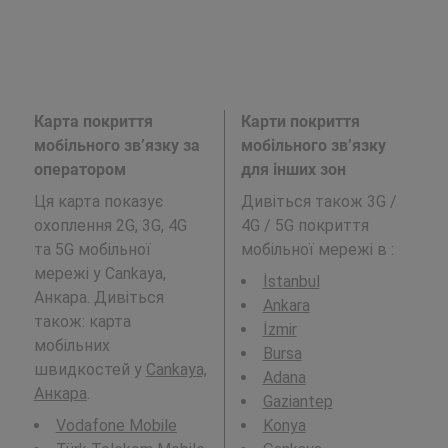
Карта покриття
Карти покриття
мобільного зв’язку за
мобільного зв’язку
оператором
для інших зон
Ця карта показує
Дивіться також 3G /
охоплення 2G, 3G, 4G
4G / 5G покриття
та 5G мобільної
мобільної мережі в
:
мережі у Cankaya,
İstanbul
Анкара. Дивіться
Ankara
також: карта
İzmir
мобільних
Bursa
швидкостей у
Cankaya,
Adana
Анкара
.
Gaziantep
Vodafone Mobile
Konya